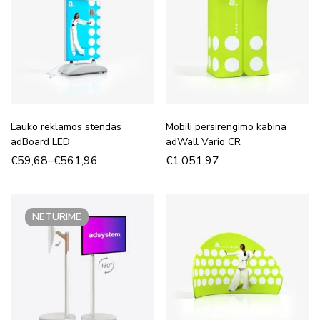
Lauko reklamos stendas
Mobili persirengimo kabina
adBoard LED
adWall Vario CR
€
59,68
–
€
561,96
€
1.051,97
NETURIME