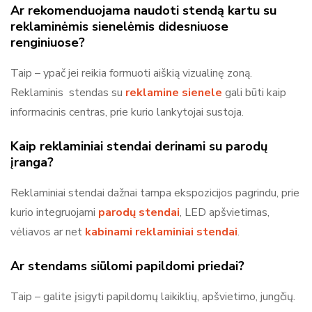
Ar rekomenduojama naudoti stendą kartu su
reklaminėmis sienelėmis didesniuose
renginiuose?
Taip – ypač jei reikia formuoti aiškią vizualinę zoną.
Reklaminis stendas su
reklamine sienele
gali būti kaip
informacinis centras, prie kurio lankytojai sustoja.
Kaip reklaminiai stendai derinami su parodų
įranga?
Reklaminiai
stendai dažnai tampa ekspozicijos pagrindu, prie
kurio integruojami
parodų stendai
, LED apšvietimas,
vėliavos ar net
kabinami reklaminiai stendai
.
Ar stendams siūlomi papildomi priedai?
Taip – galite įsigyti papildomų laikiklių, apšvietimo, jungčių.