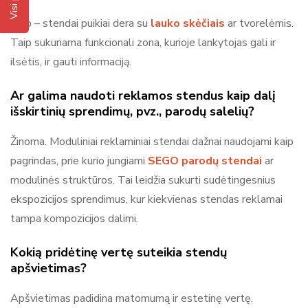
Taip – stendai puikiai dera su
lauko skėčiais
ar tvorelėmis.
Taip sukuriama funkcionali zona, kurioje lankytojas gali ir
ilsėtis, ir gauti informaciją.
Ar galima naudoti reklamos stendus kaip dalį
išskirtinių sprendimų, pvz., parodų salelių?
Žinoma. Moduliniai reklaminiai stendai dažnai naudojami kaip
pagrindas, prie kurio jungiami
SEGO parodų stendai
ar
modulinės struktūros. Tai leidžia sukurti sudėtingesnius
ekspozicijos sprendimus, kur kiekvienas stendas reklamai
tampa kompozicijos dalimi.
Kokią pridėtinę vertę suteikia stendų
apšvietimas?
Apšvietimas padidina matomumą ir estetinę vertę.