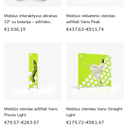
Mobilus interaktyvus ekranas
Mobilus reklaminis stendas
32″ su baterija – adVideo
adWall Vario Peak
Stand 32″
€
1.936,19
€
437,63
–
€
911,74
Mobilūs stendai adWall Vario
Mobilus stendas Vario Straight
Presto Light
Light
€
79,57
–
€
263,57
€
175,72
–
€
961,47