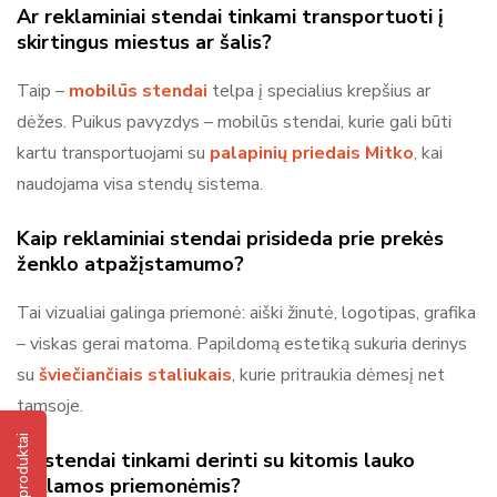
Ar reklaminiai stendai tinkami transportuoti į
skirtingus miestus ar šalis?
Taip –
mobilūs stendai
telpa į specialius krepšius ar
dėžes. Puikus pavyzdys – mobilūs stendai, kurie gali būti
kartu transportuojami su
palapinių priedais Mitko
, kai
naudojama visa stendų sistema.
Kaip reklaminiai stendai prisideda prie prekės
ženklo atpažįstamumo?
Tai vizualiai galinga priemonė: aiški žinutė, logotipas, grafika
– viskas gerai matoma. Papildomą estetiką sukuria derinys
su
šviečiančiais staliukais
, kurie pritraukia dėmesį net
tamsoje.
Visi produktai
Ar stendai tinkami derinti su kitomis lauko
reklamos priemonėmis?