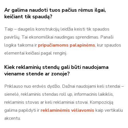
Ar galima naudoti tuos pačius rėmus ilgai,
keičiant tik spaudą?
Taip – daugelis konstrukcijų leidžia keisti tik spaudos
paviršių. Tai ekonomiškai naudingas sprendimas. Panaši
logika taikoma ir
pripučiamoms palapinėms
, kur spaudos
elementai keičiasi pagal renginį.
Kiek reklaminių stendų gali būti naudojama
viename stende ar zonoje?
Priklauso nuo erdvės dydžio. Dažnai naudojami keli stendai –
sienelė, reklaminis stendas roll up, informacinis laikiklis,
reklaminis stovas ar keli reklaminiai stovai. Kompoziciją
galima papildyti ir
reklaminėmis vėliavomis
kaip vertikaliu
akcentu.