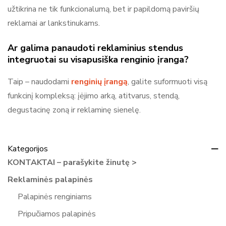
užtikrina ne tik funkcionalumą, bet ir papildomą paviršių
reklamai ar lankstinukams.
Ar galima panaudoti reklaminius stendus
integruotai su visapusiška renginio įranga?
Taip – naudodami
renginių įrangą
, galite suformuoti visą
funkcinį kompleksą: įėjimo arką, atitvarus, stendą,
degustacinę zoną ir reklaminę sienelę.
Kategorijos
KONTAKTAI – parašykite žinutę >
Reklaminės palapinės
Palapinės renginiams
Pripučiamos palapinės