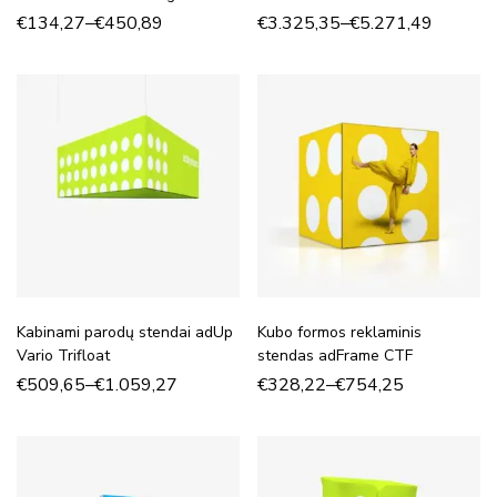
€
134,27
–
€
450,89
€
3.325,35
–
€
5.271,49
Kabinami parodų stendai adUp
Kubo formos reklaminis
Vario Trifloat
stendas adFrame CTF
€
509,65
–
€
1.059,27
€
328,22
–
€
754,25