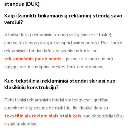
stendus (DUK)
Kaip išsirinkti tinkamiausią reklaminį stendą savo
verslui?
Atsižvelkite į reklaminio stendo vietą (viduje ar lauke),
norimą reklamos plotą ir transportavimo poreikį. Pvz., lauko
reklaminiai stendai dažnai pasirenkami kartu su
reklaminėmis palapinėmis
– jos ne tik saugo nuo oro
sąlygų, bet ir sustiprina prekės ženklo matomumą.
Kuo tekstiliniai reklaminiai stendai skiriasi nuo
klasikinių konstrukcijų?
Tekstiliniai reklaminiai stendai yra lengvesni, greičiau
surenkami ir jų spauda be raukšlių. Jie idealiai dera su
tekstiliniais reklaminiais staliukais
, kad ekspozicija būtų
vizualiai vientisa.