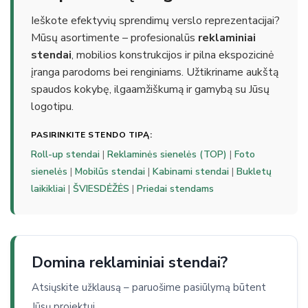
Ieškote efektyvių sprendimų verslo reprezentacijai?
Mūsų asortimente – profesionalūs
reklaminiai
stendai
, mobilios konstrukcijos ir pilna ekspozicinė
įranga parodoms bei renginiams. Užtikriname aukštą
spaudos kokybę, ilgaamžiškumą ir gamybą su Jūsų
logotipu.
PASIRINKITE STENDO TIPĄ:
Roll-up stendai
|
Reklaminės sienelės (TOP)
|
Foto
sienelės
|
Mobilūs stendai
|
Kabinami stendai
|
Bukletų
laikikliai
|
ŠVIESDĖŽĖS
|
Priedai stendams
Domina reklaminiai stendai?
Atsiųskite užklausą – paruošime pasiūlymą būtent
Jūsų projektui.