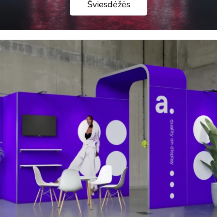
Šviesdėžės