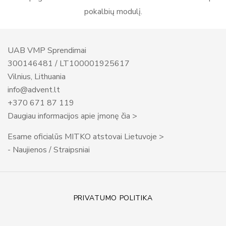
pokalbių modulį.
UAB VMP Sprendimai
300146481 / LT100001925617
Vilnius, Lithuania
info@advent.lt
+370 671 87 119
Daugiau informacijos apie įmonę čia >
Esame oficialūs MITKO atstovai Lietuvoje >
- Naujienos / Straipsniai
PRIVATUMO POLITIKA