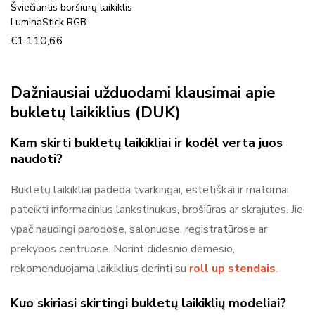
Šviečiantis boršiūrų laikiklis
LuminaStick RGB
€
1.110,66
Dažniausiai užduodami klausimai apie
bukletų laikiklius (DUK)
Kam skirti bukletų laikikliai ir kodėl verta juos
naudoti?
Bukletų laikikliai padeda tvarkingai, estetiškai ir matomai
pateikti informacinius lankstinukus, brošiūras ar skrajutes. Jie
ypač naudingi parodose, salonuose, registratūrose ar
prekybos centruose. Norint didesnio dėmesio,
rekomenduojama laikiklius derinti su
roll up stendais
.
Kuo skiriasi skirtingi bukletų laikiklių modeliai?