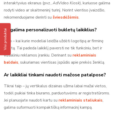
interaktyvius ekranus (pvz.,
AdVideo Kiosk
), kuriuose galima
rodyti video ar skaitmeninį turinį. Norint vientiso įvaizdžio,
rekomenduojame derinti su
šviesdėžėmis
.
Ar galima personalizuoti bukletų laikiklius?
Visi produktai
Taip – kai kurie modeliai leidžia uždėti logotipą ar firminę
juostą. Tai padeda laikiklį paversti ne tik funkciniu, bet ir
vizualiniu reklamos įrankiu. Derinant su
reklaminiais
baldais
, sukuriamas vientisas įspūdis apie prekės ženklą.
Ar laikikliai tinkami naudoti mažose patalpose?
Tikrai taip – jų vertikalus dizainas užima labai mažai vietos,
todėl puikiai tinka biurams, parduotuvėms ar registratūroms.
Jei planuojate naudoti kartu su
reklaminiais staliukais
,
galima suformuoti kompaktišką informacinį kampą.