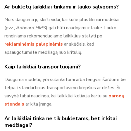
Ar bukletų laikikliai tinkami ir lauko sąlygoms?
Nors dauguma jų skirti vidui, kai kurie plastikiniai modeliai
(pvz.,
Adboard HIPS
) gali būti naudojami ir lauke. Lauko
renginiams rekomenduojame laikiklius statyti po
reklaminėmis palapinėmis
ar skėčiais, kad
apsaugotumėte medžiagą nuo kritulių.
Kaip laikikliai transportuojami?
Dauguma modelių yra sulankstomi arba lengvai išardomi. Jie
telpa į standartinius transportavimo krepšius ar dėžes. Ši
savybė labai naudinga, kai laikikliai keliauja kartu su
parodų
stendais
ar kita įranga.
Ar laikikliai tinka ne tik bukletams, bet ir kitai
medžiagai?