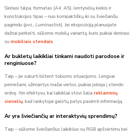
Skiriasi talpa, formatas (A4, A5), lentynėlių kiekis ir
konstrukcijos tipas – nuo kompaktiškų iki su šviečiančiu
pagrindu (pvz.,
Luminastick
). Jei ekspoziciją planuojate
dažnai perkelti, siūlome mobilų variantą, kuris puikiai derinasi
su
mobiliais stendais
.
Ar bukletų laikikliai tinkami naudoti parodose ir
renginiuose?
Taip – jie sukurti būtent tokioms situacijoms. Lengvai
pernešami, užimantys mažai vietos, puikiai įsilieja į stendo
erdvę. Itin efektyvu, kai laikikliai stovi šalia
reklaminių
sienelių
, kad lankytojai galėtų patys pasiimti informaciją.
Ar yra šviečiančių ar interaktyvių sprendimų?
Taip – siūlome šviečiančius laikiklius su RGB apšvietimu bei