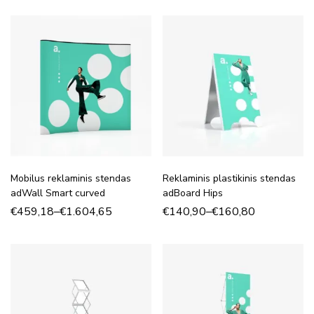
Mobilus reklaminis stendas
Reklaminis plastikinis stendas
adWall Smart curved
adBoard Hips
€
459,18
–
€
1.604,65
€
140,90
–
€
160,80