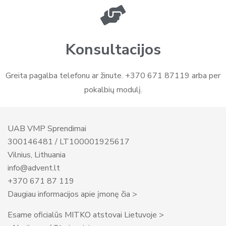
Konsultacijos
Greita pagalba telefonu ar žinute. +370 671 87119 arba per
pokalbių modulį.
UAB VMP Sprendimai
300146481 / LT100001925617
Vilnius, Lithuania
info@advent.lt
+370 671 87 119
Daugiau informacijos apie įmonę čia >
Esame oficialūs MITKO atstovai Lietuvoje >