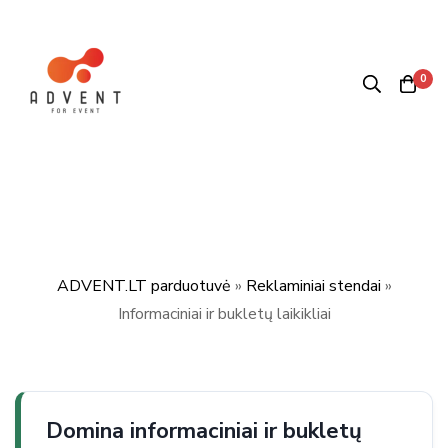
0
ADVENT.LT parduotuvė
»
Reklaminiai stendai
»
Informaciniai ir bukletų laikikliai
Domina informaciniai ir bukletų