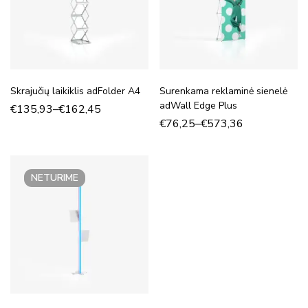
Skrajučių laikiklis adFolder A4
Surenkama reklaminė sienelė
adWall Edge Plus
€
135,93
–
€
162,45
€
76,25
–
€
573,36
NETURIME