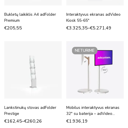
Bukletų laikiklis A4 adFolder
Interaktyvus ekranas adVideo
Premium
Kiosk 55-65″
€
205,55
€
3.325,35
–
€
5.271,49
NETURIME
Lankstinukų stovas adFolder
Mobilus interaktyvus ekranas
Prestige
32″ su baterija – adVideo
Stand 32″
€
162,45
–
€
260,26
€
1.936,19