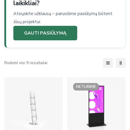
laikikliai?
Atsiųskite užklausą – paruošime pasiūlymą būtent
Jūsų projektui.
GAUTI PASIŪLYMĄ
Rodomi visi 9 rezultatai
NETURIME