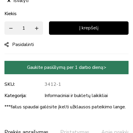
Išvalyti
Kiekis
Į krepšelį
Pasidalinti
Gaukite pasiūlymą per 1 darbo dieną>
SKU:
3412-1
Kategorija:
Informaciniai ir bukletų laikikliai
***failus spaudai galėsite įkelti užklausos pateikimo lange.
Prekės aprašymas
Pristatymas
Apie prekės 