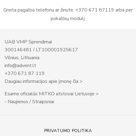
Greita pagalba telefonu ar žinute. +370 671 87119 arba per
pokalbių modulį.
UAB VMP Sprendimai
300146481 / LT100001925617
Vilnius, Lithuania
info@advent.lt
+370 671 87 119
Daugiau informacijos apie įmonę čia >
Esame oficialūs MITKO atstovai Lietuvoje >
- Naujienos / Straipsniai
PRIVATUMO POLITIKA