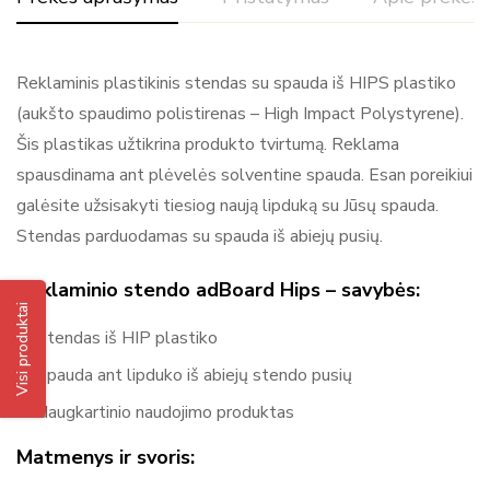
Reitingas ir atsiliepimai
Reklaminis plastikinis stendas su spauda iš HIPS plastiko
(aukšto spaudimo polistirenas – High Impact Polystyrene).
Pagal 0 atsiliepimų
Šis plastikas užtikrina produkto tvirtumą. Reklama
spausdinama ant plėvelės solventine spauda. Esan poreikiui
Rašyti atsiliepimą
galėsite užsisakyti tiesiog naują lipduką su Jūsų spauda.
Daugiau prekių
Stendas parduodamas su spauda iš abiejų pusių.
Nėra atsiliepimų.
Adsystem
Reklaminio stendo adBoard Hips – savybės:
Adsystem – reklaminiai sprendimai, stendai ir parodų įranga
Visi produktai
stendas iš HIP plastiko
Adsystem yra reklamos ir parodų sistemų gamintojas,
kuriantis įvairius reklamos sprendimus ir ekspozicinius
spauda ant lipduko iš abiejų stendo pusių
įrenginius verslui ir renginiams. Produktų asortimentą sudaro
daugkartinio naudojimo produktas
reklaminės sienelės, roll-up stendai, šviesdėžės (lightbox),
Matmenys ir svoris:
parodų stendai, baneriai ir kitos sistemos reklamai bei