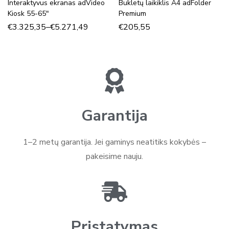
Interaktyvus ekranas adVideo
Bukletų laikiklis A4 adFolder
Kiosk 55-65″
Premium
€
3.325,35
–
€
5.271,49
€
205,55
Garantija
1–2 metų garantija. Jei gaminys neatitiks kokybės –
pakeisime nauju.
Pristatymas