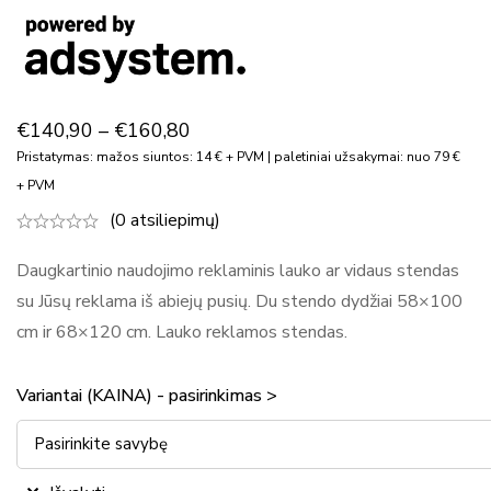
€
140,90
–
€
160,80
Pristatymas: mažos siuntos: 14 € + PVM | paletiniai užsakymai: nuo 79 €
+ PVM
(0 atsiliepimų)
Daugkartinio naudojimo reklaminis lauko ar vidaus stendas
su Jūsų reklama iš abiejų pusių. Du stendo dydžiai 58×100
cm ir 68×120 cm. Lauko reklamos stendas.
Variantai (KAINA) - pasirinkimas >