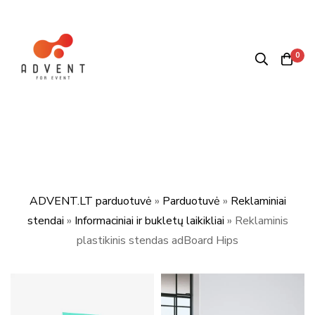
0
ADVENT.LT parduotuvė
»
Parduotuvė
»
Reklaminiai
stendai
»
Informaciniai ir bukletų laikikliai
»
Reklaminis
plastikinis stendas adBoard Hips