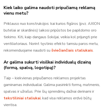
Kiek laiko galima naudoti pripučiamą reklamą
vienu metu?
Priklauso nuo konstrukcijos: kai kurios figūros (pvz. AXION
buteliai ar skardinės) laikosi pripūstos be papildomo oro
tiekimo. Kiti, kaip dangaus šokėjai, veikia kol prijungti prie
ventiliatoriaus. Norint tęstinio efekto tamsiu paros metu,
rekomenduojame naudoti su
šviečiančiais staliukais
.
Ar galima sukurti visiškai individualų dizainą
(formą, spalvą, logotipą)?
Taip – kiekvienas pripučiamos reklamos projektas
gaminamas individualiai. Galima pasirinkti formą, matmenis,
spalvas ir užrašus. Prie šių sprendimų dažnai derinami ir
tekstiliniai staliukai
, kad visa reklamos erdvė būtų
vientisa.