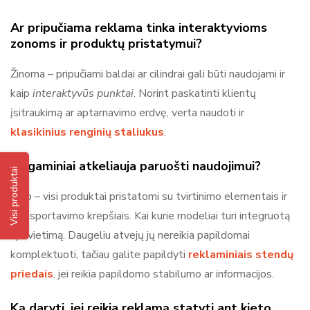
Ar pripučiama reklama tinka interaktyvioms
zonoms ir produktų pristatymui?
Žinoma – pripučiami baldai ar cilindrai gali būti naudojami ir
kaip
interaktyvūs punktai
. Norint paskatinti klientų
įsitraukimą ar aptarnavimo erdvę, verta naudoti ir
klasikinius renginių staliukus
.
Ar gaminiai atkeliauja paruošti naudojimui?
Visi produktai
Taip – visi produktai pristatomi su tvirtinimo elementais ir
transportavimo krepšiais. Kai kurie modeliai turi integruotą
apšvietimą. Daugeliu atvejų jų nereikia papildomai
komplektuoti, tačiau galite papildyti
reklaminiais stendų
priedais
, jei reikia papildomo stabilumo ar informacijos.
Ką daryti, jei reikia reklamą statyti ant kieto