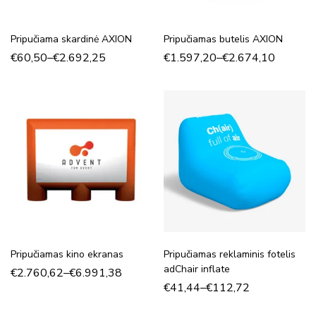
Pripučiama skardinė AXION
Pripučiamas butelis AXION
€
60,50
–
€
2.692,25
€
1.597,20
–
€
2.674,10
Pripučiamas kino ekranas
Pripučiamas reklaminis fotelis
adChair inflate
€
2.760,62
–
€
6.991,38
€
41,44
–
€
112,72