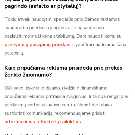
pagrindo (asfalto ar plytelių)?
Tokiu atveju naudojami specialūs pripučiamos reklamos
svoriai arba priedai su jungtimis. Jie apsaugo nuo
pasislinkimo ir užtikrina stabilumą. Dera naudoti kartu su
prekybinių palapinių priedais
– ypač kai naudojama šalia
palapinių.
Kaip pripučiama reklama prisideda prie prekės
ženklo žinomumo?
Dėl savo išskirtinio dizaino, dydžio ir dinamiškumo,
pripučiama reklama pritraukia žvilgsnius. Ji tampa renginio ar
pardavimų vietos vizualiniu centru. Norint dar labiau
sustiprinti komunikaciją, rekomenduojame pridėti
informacinius ir bukletų laikiklius
.