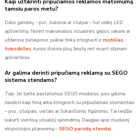
Kaip užtikrinti pripučiamos reklamos matomumą
tamsiu paros metu?
Dalis gaminių – pvz., balionai ar stulpai – turi vidinį LED
apšvietimą. Norint maksimalios vizualinės galios vakare ar
uždarose patalpose, puikiai tinka integruoti ir
mobilias
šviesdėžes
, kurios išskiria jūsų žinutę net esant silpnam
apšvietimui.
Ar galima derinti pripučiamą reklamą su SEGO
sistema stendams?
Taip. Jei turite pastatomus SEGO modulius, juos galima
naudoti kaip foną arba integruoti su pripučiamais elementais
– pvz., stulpais, vartais ar šokančiomis figūromis. Tai leidžia
sukurti vientisą vizualinį sprendimą. Daugiau apie modulinį
ekspozicijos planavimą –
SEGO parodų stendai
.