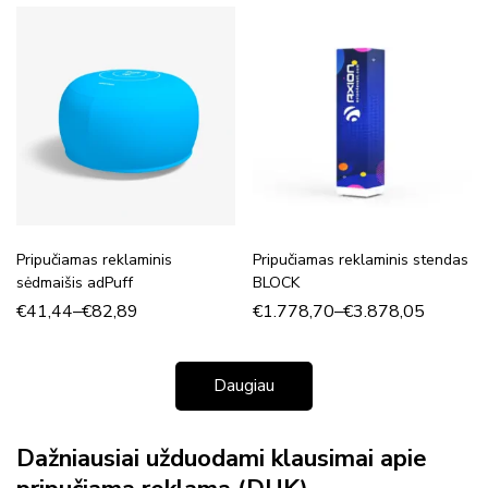
Pripučiamas reklaminis
Pripučiamas reklaminis stendas
sėdmaišis adPuff
BLOCK
€
41,44
–
€
82,89
€
1.778,70
–
€
3.878,05
Daugiau
Dažniausiai užduodami klausimai apie