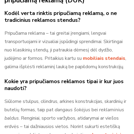
pripučiamą reklamą (DUK)
Kodėl verta rinktis pripučiamą reklamą, o ne
tradicinius reklamos stendus?
Pripučiama reklama – tai greitai įrengiami, lengvai
transportuojami ir vizualiai įspūdingi sprendimai. Skirtingai
nuo klasikinių stendų, ji patraukia dėmesį dėl dydžio,
judėjimo ar formos. Pritaikius kartu su
mobiliais stendais
,
galima išplėsti reklaminį lauką be papildomų konstrukcijų.
Kokie yra pripučiamos reklamos tipai ir kur juos
naudoti?
Siūlome stulpus, cilindrus, arkines konstrukcijas, skardinių ir
butelių formas, taip pat
dangaus šokėjus
bei
reklaminius
baldus
. Renginiai, sporto varžybos, atidarymai ar viešos
erdvės – tai dažniausios vietos. Norint sukurti estetišką