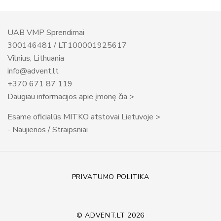
UAB VMP Sprendimai
300146481 / LT100001925617
Vilnius, Lithuania
info@advent.lt
+370 671 87 119
Daugiau informacijos apie įmonę čia >
Esame oficialūs MITKO atstovai Lietuvoje >
- Naujienos / Straipsniai
PRIVATUMO POLITIKA
© ADVENT.LT 2026