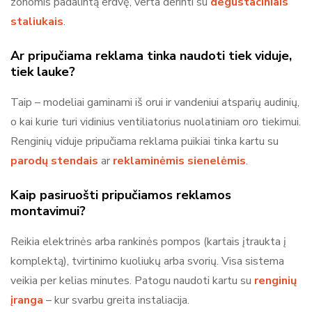
zonomis padalintą erdvę, verta derinti su
degustaciniais
staliukais
.
Ar pripučiama reklama tinka naudoti tiek viduje,
tiek lauke?
Taip – modeliai gaminami iš orui ir vandeniui atsparių audinių,
o kai kurie turi vidinius ventiliatorius nuolatiniam oro tiekimui.
Renginių viduje pripučiama reklama puikiai tinka kartu su
parodų stendais
ar
reklaminėmis sienelėmis
.
Kaip pasiruošti pripučiamos reklamos
montavimui?
Reikia elektrinės arba rankinės pompos (kartais įtraukta į
komplektą), tvirtinimo kuoliukų arba svorių. Visa sistema
veikia per kelias minutes. Patogu naudoti kartu su
renginių
įranga
– kur svarbu greita instaliacija.