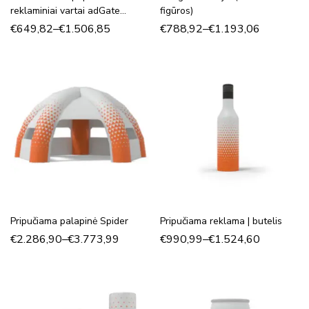
reklaminiai vartai adGate
figūros)
Round
€
649,82
–
€
1.506,85
€
788,92
–
€
1.193,06
Pripučiama palapinė Spider
Pripučiama reklama | butelis
€
2.286,90
–
€
3.773,99
€
990,99
–
€
1.524,60