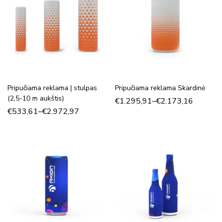
Pripučiama reklama | stulpas
Pripučiama reklama Skardinė
(2,5-10 m aukštis)
€
1.295,91
–
€
2.173,16
€
533,61
–
€
2.972,97