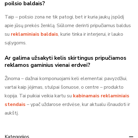
poilsio baldais?
Taip – poilsio zona ne tik patogi, bet ir kuria jaukų įspūdį
apie jūsų prekės ženklą. Siūlome derinti pripučiamus baldus
su
reklaminiais baldais
, kurie tinka ir interjerui, ir lauko
sąlygoms.
Ar galima užsakyti kelis skirtingus pripučiamos
reklamos gaminius vienai erdvei?
Žinoma – dažnai komponuojami keli elementai: pavyzdžiui,
vartai kaip įėjimas, stulpai šonuose, o centre – produkto
kopija. Tai puikiai veikia kartu su
kabinamais reklaminiais
stendais
– ypač uždarose erdvėse, kur aktualu išnaudoti ir
aukštį.
Kategorijos