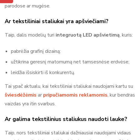
parodose ar mugėse.
Ar tekstiliniai staliukai yra apšviečiami?
Taip, dalis modelių turi
integruotą LED apšvietimą
, kuris:
pabrėžia grafinį dizainą;
užtikrina geresnį matomumą net tamsesnėse erdvėse;
leidžia išsiskirti iš konkurentų.
Tai ypač aktualu, kai tekstiliniai staliukai naudojami kartu su
šviesdėžėmis
ar
pripučiamomis reklamomis
, kur bendras
vaizdas yra itin svarbus.
Ar galima tekstilinius staliukus naudoti lauke?
Taip, nors tekstiliniai staliukai dažniausiai naudojami vidaus