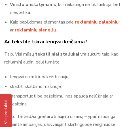
Verslo pristatymams
, kur reikalinga ne tik funkcija, bet
ir estetika.
Kaip papildomas elementas prie
reklaminių palapinių
ar
reklaminių sienelių
.
Ar tekstilė tikrai lengvai keičiama?
Taip. Visi mūsų
tekstiliniai staliukai
yra sukurti taip, kad
reklaminį audinį galėtumėte:
lengvai nuimti ir pakeisti nauju;
skalbti skalbimo mašinoje;
transportuoti be pažeidimų, nes spauda nelūžinėja ar
Visi produktai
nesitrina.
Be to, tai leidžia greitai atnaujinti dizainą – ypač naudinga
keičiant kampanijas, dalyvaujant skirtinguose renginiuose,