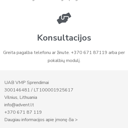
Konsultacijos
Greita pagalba telefonu ar žinute. +370 671 87119 arba per
pokalbių modulį.
UAB VMP Sprendimai
300146481 / LT100001925617
Vilnius, Lithuania
info@advent.lt
+370 671 87 119
Daugiau informacijos apie įmonę čia >