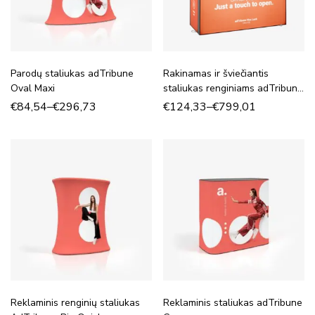
Parodų staliukas adTribune
Rakinamas ir šviečiantis
Oval Maxi
staliukas renginiams adTribune
Flex Lock
€
84,54
–
€
296,73
€
124,33
–
€
799,01
Reklaminis renginių staliukas
Reklaminis staliukas adTribune