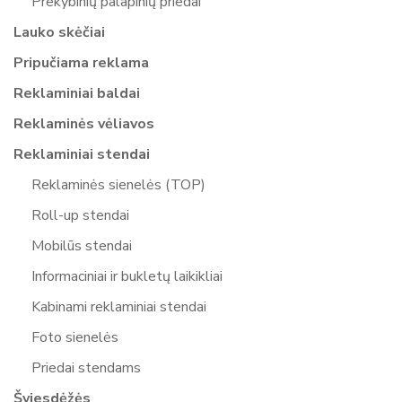
Prekybinių palapinių priedai
Lauko skėčiai
Pripučiama reklama
Reklaminiai baldai
Reklaminės vėliavos
Reklaminiai stendai
Reklaminės sienelės (TOP)
Roll-up stendai
Mobilūs stendai
Informaciniai ir bukletų laikikliai
Kabinami reklaminiai stendai
Foto sienelės
Priedai stendams
Šviesdėžės