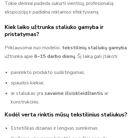
Tokie deriniai padeda sukurti vientisą, profesionalią
ekspoziciją ir padidina reklamos efektyvumą.
Kiek laiko užtrunka staliuko gamyba ir
pristatymas?
Priklausomai nuo modelio,
tekstilinių staliukų gamyba
užtrunka apie
6–15 darbo dienų
. Šį laiką gali įtakoti:
pasirinkto produkto sudėtingumas,
spaudos kiekiai,
ar staliukas yra
savaime išsiskleidžiantis
ar
konstrukcinis.
Kodėl verta rinktis mūsų tekstilinius staliukus?
Estetiškas dizainas ir lengvas surinkimas