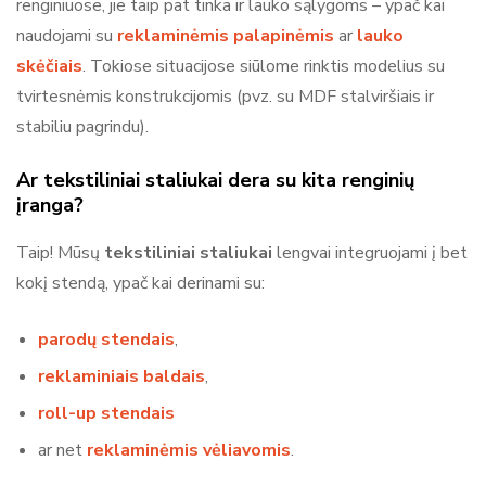
renginiuose, jie taip pat tinka ir lauko sąlygoms – ypač kai
naudojami su
reklaminėmis palapinėmis
ar
lauko
skėčiais
. Tokiose situacijose siūlome rinktis modelius su
tvirtesnėmis konstrukcijomis (pvz. su MDF stalviršiais ir
stabiliu pagrindu).
Ar tekstiliniai staliukai dera su kita renginių
įranga?
Taip! Mūsų
tekstiliniai staliukai
lengvai integruojami į bet
kokį stendą, ypač kai derinami su:
parodų stendais
,
reklaminiais baldais
,
roll-up stendais
ar net
reklaminėmis vėliavomis
.