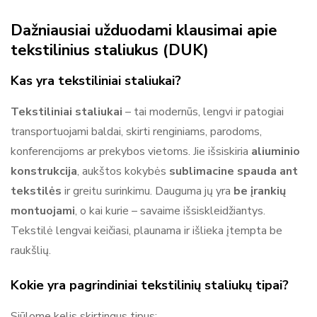
Dažniausiai užduodami klausimai apie
tekstilinius staliukus (DUK)
Kas yra tekstiliniai staliukai?
Tekstiliniai staliukai
– tai modernūs, lengvi ir patogiai
transportuojami baldai, skirti renginiams, parodoms,
konferencijoms ar prekybos vietoms. Jie išsiskiria
aliuminio
konstrukcija
, aukštos kokybės
sublimacine spauda ant
tekstilės
ir greitu surinkimu. Dauguma jų yra
be įrankių
montuojami
, o kai kurie – savaime išsiskleidžiantys.
Tekstilė lengvai keičiasi, plaunama ir išlieka įtempta be
raukšlių.
Kokie yra pagrindiniai tekstilinių staliukų tipai?
Siūlome kelis skirtingus tipus: