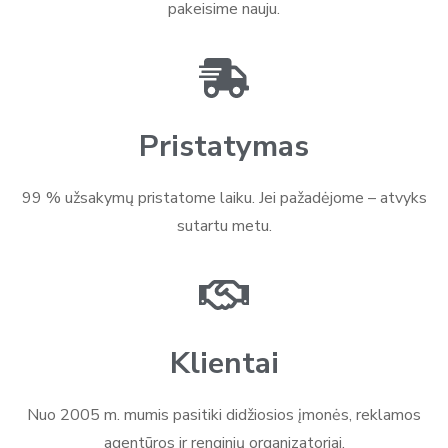
pakeisime nauju.
Pristatymas
99 % užsakymų pristatome laiku. Jei pažadėjome – atvyks
sutartu metu.
Klientai
Nuo 2005 m. mumis pasitiki didžiosios įmonės, reklamos
agentūros ir renginių organizatoriai.