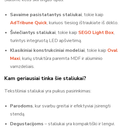
Savaime pasistatantys staliukai
, tokie kaip
AdTribune Quick
, kuriuos tiesiog ištraukiate iš dėklo.
Šviečiantys staliukai
, tokie kaip
SEGO Light Box
,
turintys integruotą LED apšvietimą.
Klasikiniai konstrukciniai modeliai
, tokie kaip
Oval
Maxi
, kurių struktūra paremta MDF ir aliuminio
vamzdeliais.
Kam geriausiai tinka šie staliukai?
Tekstiliniai staliukai yra puikus pasirinkimas:
Parodoms
, kur svarbu greitai ir efektyviai įsirengti
stendą.
Degustacijoms
– staliukai yra kompaktiški ir lengvi.