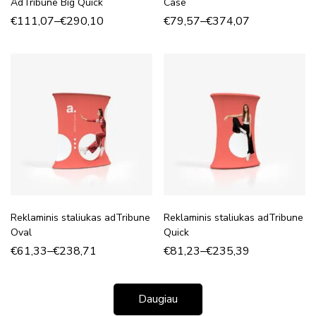
AdTribune Big Quick
Case
€
111,07
–
€
290,10
€
79,57
–
€
374,07
Reklaminis staliukas adTribune
Reklaminis staliukas adTribune
Oval
Quick
€
61,33
–
€
238,71
€
81,23
–
€
235,39
Daugiau