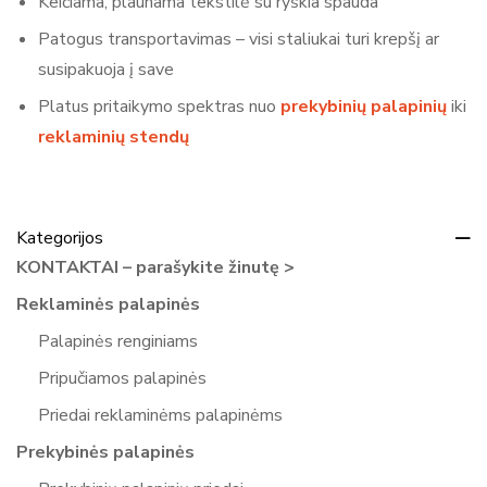
Keičiama, plaunama tekstilė su ryškia spauda
Patogus transportavimas – visi staliukai turi krepšį ar
susipakuoja į save
Platus pritaikymo spektras nuo
prekybinių palapinių
iki
reklaminių stendų
Kategorijos
KONTAKTAI – parašykite žinutę >
Reklaminės palapinės
Palapinės renginiams
Pripučiamos palapinės
Priedai reklaminėms palapinėms
Prekybinės palapinės