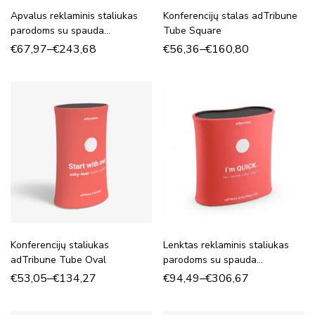
Apvalus reklaminis staliukas
Konferencijų stalas adTribune
parodoms su spauda
Tube Square
adTribune Quick Round
€
67,97
–
€
243,68
€
56,36
–
€
160,80
Konferencijų staliukas
Lenktas reklaminis staliukas
adTribune Tube Oval
parodoms su spauda
adTribune Quick Kidney
€
53,05
–
€
134,27
€
94,49
–
€
306,67