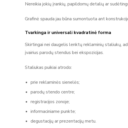
Nereikia jokių įrankių, papildomų detalių ar sudėtingų
Grafinė spauda jau būna sumontuota ant konstrukcijos
Tvarkinga ir universali kvadratinė forma
Skirtingai nei daugelis lenktų reklaminių staliukų, a
įvairius parodų stendus bei ekspozicijas.
Staliukas puikiai atrodo:
prie reklaminės sienelės;
parodų stendo centre;
registracijos zonoje;
informaciniame punkte;
degustacijų ar prezentacijų metu.