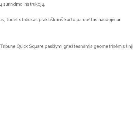
 surinkimo instrukcijų.
, todėl staliukas praktiškai iš karto paruoštas naudojimui.
dTribune Quick Square pasižymi griežtesnėmis geometrinėmis linijom