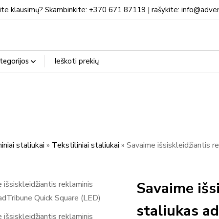
ite klausimų? Skambinkite: +370 671 87119 | rašykite: info@adven
niai staliukai
»
Tekstiliniai staliukai
»
Savaime išsiskleidžiantis r
Savaime išsi
staliukas a