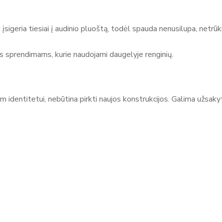
geria tiesiai į audinio pluoštą, todėl spauda nenusilupa, netrūkinė
 sprendimams, kurie naudojami daugelyje renginių.
m identitetui, nebūtina pirkti naujos konstrukcijos. Galima užsakyt