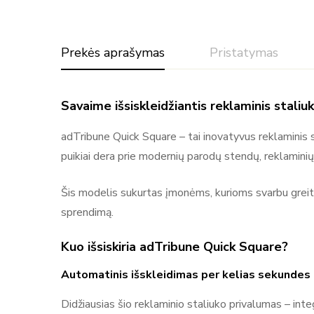
Prekės aprašymas
Pristatymas
Savaime išsiskleidžiantis reklaminis stali
adTribune Quick Square – tai inovatyvus reklaminis s
puikiai dera prie modernių parodų stendų, reklaminių 
Šis modelis sukurtas įmonėms, kurioms svarbu greitai 
sprendimą.
Daugiau prekių
Kuo išsiskiria adTribune Quick Square?
Automatinis išskleidimas per kelias sekundes
Didžiausias šio reklaminio staliuko privalumas – integ