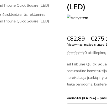
(LED)
€
82,89
–
€
275,
Pristatymas: mažos siuntos: 1
0 atsiliepimų
adTribune Quick Squa
pneumatine konstrukcija. 
nereikalauja įrankių ir y
tinka parodoms, konfere
Variantai (KAINA) - pasi