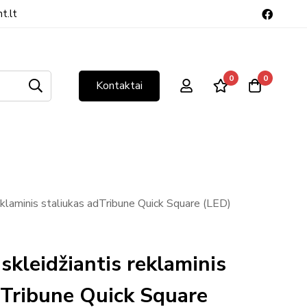
t.lt
0
0
Kontaktai
eklaminis staliukas adTribune Quick Square (LED)
skleidžiantis reklaminis
dTribune Quick Square