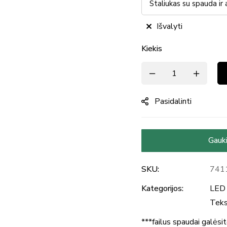
Išvalyti
Kiekis
Pasidalinti
Gauki
SKU:
741
Kategorijos:
LED 
Tekst
***failus spaudai galėsi