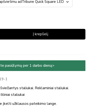
Į krepšelį
te pasiūlymą per 1 darbo dieną>
19-1
šviečiantys staliukai
,
Reklaminiai staliukai
,
iliniai staliukai
te įkelti užklausos pateikimo lange.