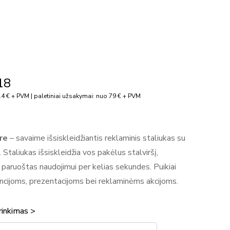
18
4 € + PVM | paletiniai užsakymai: nuo 79 € + PVM
re
– savaime išsiskleidžiantis reklaminis staliukas su
Staliukas išsiskleidžia vos pakėlus stalviršį,
ra paruoštas naudojimui per kelias sekundes. Puikiai
ncijoms, prezentacijoms bei reklaminėms akcijoms.
rinkimas >