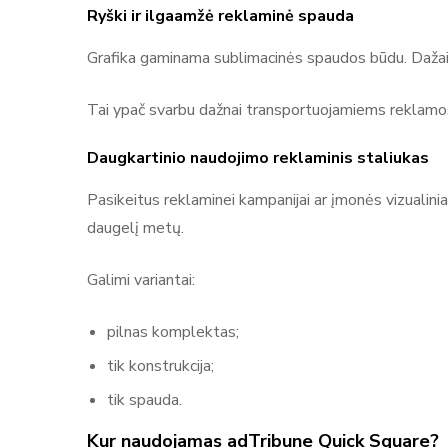
Ryški ir ilgaamžė reklaminė spauda
Grafika gaminama sublimacinės spaudos būdu. Dažai įsi
Tai ypač svarbu dažnai transportuojamiems reklamos
Daugkartinio naudojimo reklaminis staliukas
Pasikeitus reklaminei kampanijai ar įmonės vizualinia
daugelį metų.
Galimi variantai:
pilnas komplektas;
tik konstrukcija;
tik spauda.
Kur naudojamas adTribune Quick Square?