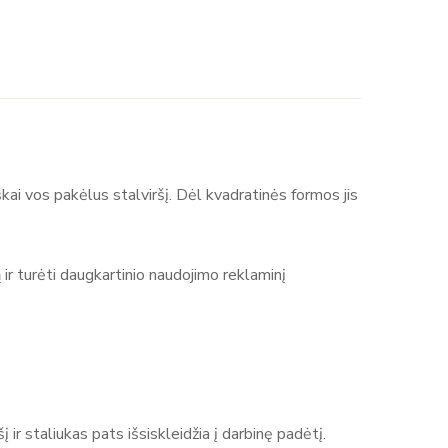
kai vos pakėlus stalviršį. Dėl kvadratinės formos jis
system yra reklamos ir parodų sistemų gamintojas,
s verslui ir renginiams. Produktų asortimentą sudaro
dų stendai, baneriai ir kitos sistemos reklamai bei
 ir turėti daugkartinio naudojimo reklaminį
gvai surenkami, todėl tinka naudojimui parodose,
 aiškiai ir efektyviai pristatyti prekę ar prekės
ir staliukas pats išsiskleidžia į darbinę padėtį.