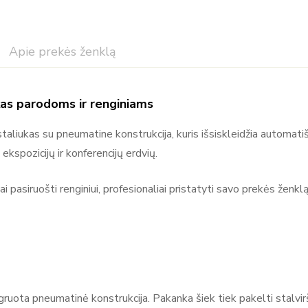
Apie prekės ženklą
ukas parodoms ir renginiams
Adsystem
taliukas su pneumatine konstrukcija, kuris išsiskleidžia automatiš
Adsystem – reklaminiai sprendimai, stendai ir parodų įranga Ad
ekspozicijų ir konferencijų erdvių.
kuriantis įvairius reklamos sprendimus ir ekspozicinius įrenginiu
reklaminės sienelės, roll-up stendai, šviesdėžės (lightbox), paro
pasiruošti renginiui, profesionaliai pristatyti savo prekės ženklą
ekspozicijoms. Adsystem gaminiai yra moduliniai, mobilūs ir len
renginiuose, prekybos vietose ir komunikacijos erdvėse, kur svarbu
ženklą.
ruota pneumatinė konstrukcija. Pakanka šiek tiek pakelti stalviršį 