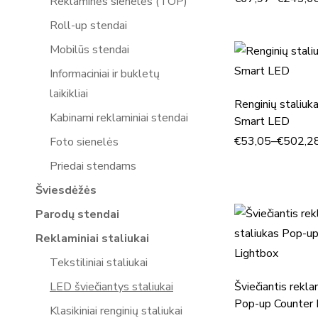
Reklaminės sienelės (TOP)
Roll-up stendai
Mobilūs stendai
Informaciniai ir bukletų
laikikliai
Renginių staliuk
Kabinami reklaminiai stendai
Smart LED
€
53,05
–
€
502,2
Foto sienelės
Priedai stendams
Šviesdėžės
Parodų stendai
Reklaminiai staliukai
Tekstiliniai staliukai
LED šviečiantys staliukai
Šviečiantis rekla
Pop-up Counter 
Klasikiniai renginių staliukai