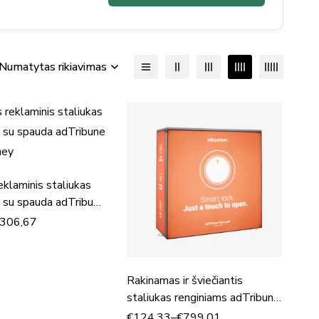
Numatytas rikiavimas
eklaminis staliukas
 su spauda adTribune
ney
306,67
Rakinamas ir šviečiantis
staliukas renginiams adTribune
Flex Lock
€
124,33
–
€
799,01