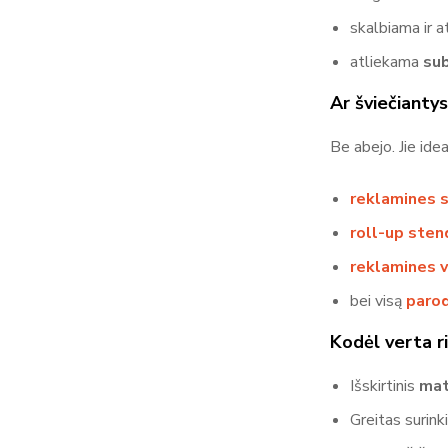
skalbiama ir a
atliekama
sub
Ar šviečiantys
Be abejo. Jie idea
reklamines 
roll-up sten
reklamines v
bei visą
paro
Kodėl verta ri
Išskirtinis
ma
Greitas surink