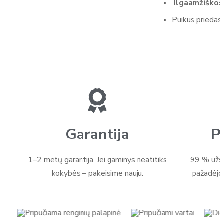
Ilgaamžiško
Puikus priedas
Garantija
P
1–2 metų garantija. Jei gaminys neatitiks
99 % užs
kokybės – pakeisime nauju.
pažadėj