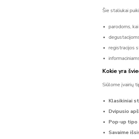
Šie staliukai puiki
parodoms, kai r
degustacijoms
registracijos 
informaciniam
Kokie yra švie
Siūlome įvairių t
Klasikiniai s
Dvipusio apš
Pop-up tipo 
Savaime išsi