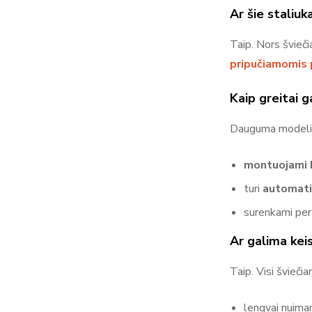
Ar šie staliuk
Taip. Nors švieči
pripučiamomis 
Kaip greitai g
Dauguma modeli
montuojami b
turi
automatin
surenkami pe
Ar galima kei
Taip. Visi šviečia
lengvai nuimam