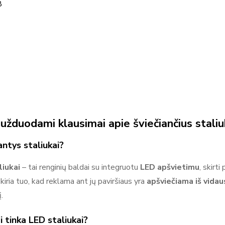
8
 užduodami klausimai apie šviečiančius stal
antys staliukai?
liukai
– tai renginių baldai su integruotu
LED apšvietimu
, skirt
skiria tuo, kad reklama ant jų paviršiaus yra
apšviečiama iš vidau
.
 tinka LED staliukai?