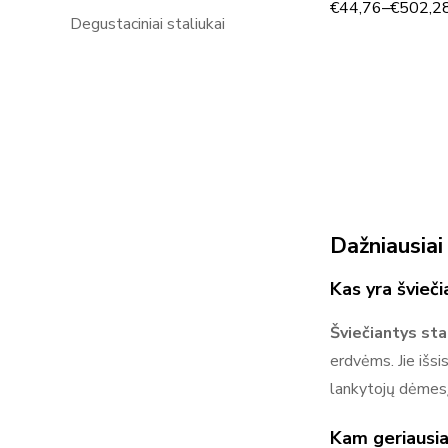
€
44,76
–
€
502,2
Degustaciniai staliukai
Dažniausiai
Kas yra švieči
Šviečiantys sta
erdvėms. Jie išsi
lankytojų dėmesį
Kam geriausiai