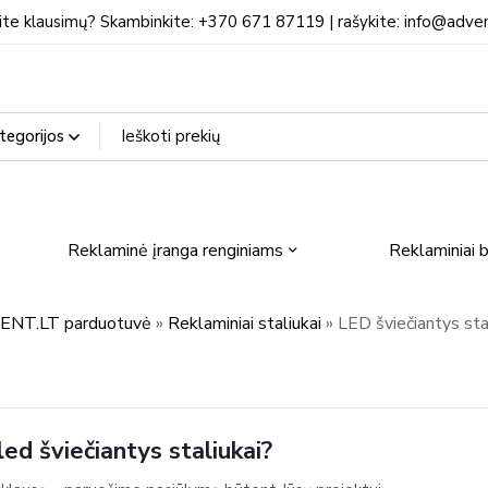
ite klausimų? Skambinkite: +370 671 87119 | rašykite: info@adven
Reklaminė įranga renginiams
Reklaminiai b
NT.LT parduotuvė
»
Reklaminiai staliukai
»
LED šviečiantys sta
ed šviečiantys staliukai?