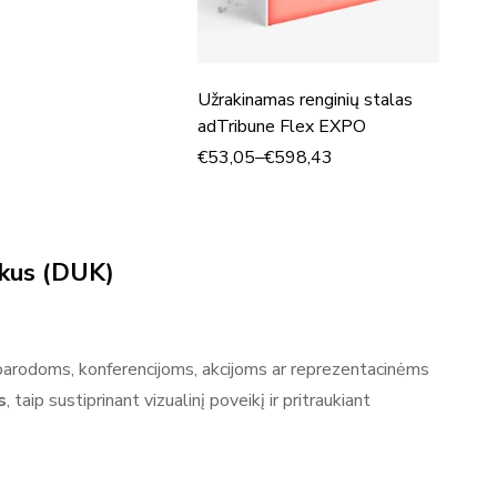
Užrakinamas renginių stalas
adTribune Flex EXPO
€
53,05
–
€
598,43
iukus (DUK)
i parodoms, konferencijoms, akcijoms ar reprezentacinėms
s
, taip sustiprinant vizualinį poveikį ir pritraukiant