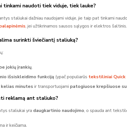
ai tinkami naudoti tiek viduje, tiek lauke?
antys staliukai dažniau naudojami viduje, jie taip pat tinkami naud
palapinėmis
, jei užtikrinamos sausos sąlygos ir elektros šaltinis
alima surinkti šviečiantį staliuką?
ų:
e jokių įrankių
,
io išsiskleidimo funkciją
(ypač populiarūs
tekstiliniai Quick
r
kelias minutes
ir transportuojami
patogiuose krepšiuose su
sti reklamą ant staliuko?
ntys staliukai yra
daugkartinio naudojimo
, o spauda ant tekstil
a ir keičiama,