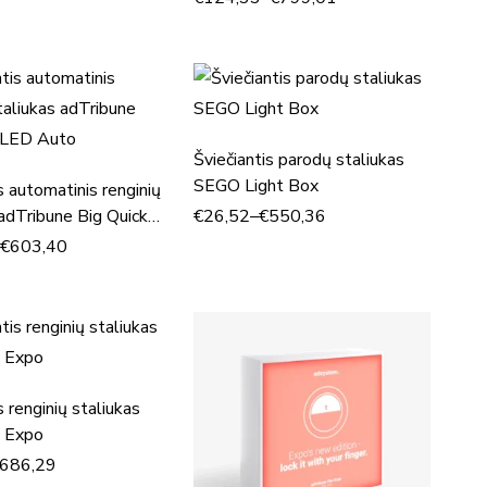
Šviečiantis parodų staliukas
SEGO Light Box
s automatinis renginių
 adTribune Big Quick
€
26,52
–
€
550,36
o
–
€
603,40
s renginių staliukas
e Expo
686,29