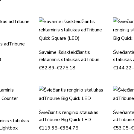
as adTribune
Savaime išsiskleidžiantis
Šviečianti
8
reklaminis staliukas adTribune
staliukas
Quick Square (LED)
LED Aut
€
82,89
–
€
275,18
€
144,22
Šviečiantis renginio staliukas
Šviečianti
adTribune Big Quick LED
adTribun
minis staliukas
Lightbox
€
119,35
–
€
354,75
€
53,05
–
€