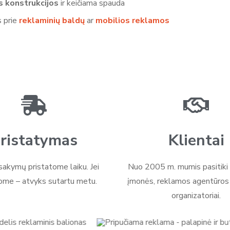
s konstrukcijos
ir keičiama spauda
 prie
reklaminių baldų
ar
mobilios reklamos
ristatymas
Klientai
akymų pristatome laiku. Jei
Nuo 2005 m. mumis pasitiki 
ome – atvyks sutartu metu.
įmonės, reklamos agentūros i
organizatoriai.