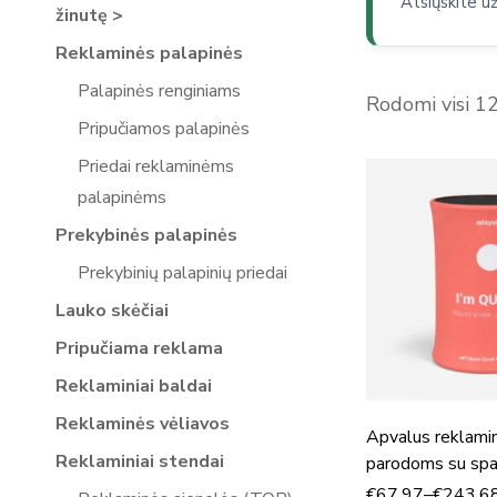
Atsiųskite u
žinutę >
Reklaminės palapinės
Palapinės renginiams
Rodomi visi 1
Pripučiamos palapinės
Priedai reklaminėms
palapinėms
Prekybinės palapinės
Prekybinių palapinių priedai
Lauko skėčiai
Pripučiama reklama
Reklaminiai baldai
Reklaminės vėliavos
Apvalus reklamin
Reklaminiai stendai
parodoms su spa
Quick Round
€
67,97
–
€
243,6