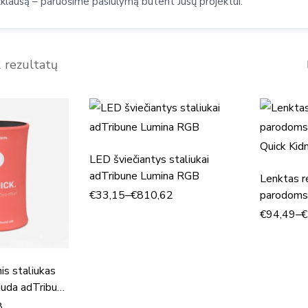
žklausą – paruošime pasiūlymą būtent Jūsų projektui.
2 rezultatų
LED šviečiantys staliukai
adTribune Lumina RGB
Lenktas r
€
33,15
–
€
810,62
parodoms
Quick Kid
€
94,49
–
€
is staliukas
uda adTribune
8