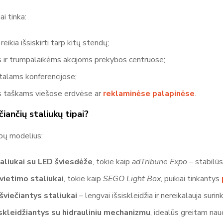
ai tinka:
eikia išsiskirti tarp kitų stendų;
 ir trumpalaikėms akcijoms prekybos centruose;
stalams konferencijose;
s taškams viešose erdvėse ar
reklaminėse palapinėse
.
čiančių staliukų tipai?
ipų modelius:
taliukai su LED šviesdėže
, tokie kaip
adTribune Expo
– stabilūs,
vietimo staliukai
, tokie kaip
SEGO Light Box
, puikiai tinkantys
šviečiantys staliukai
– lengvai išsiskleidžia ir nereikalauja surin
skleidžiantys su hidrauliniu mechanizmu
, idealūs greitam nau