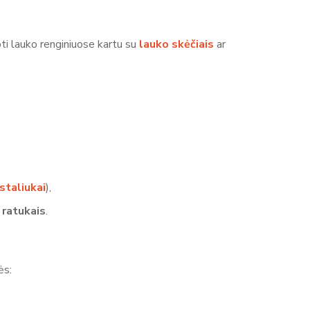
oti lauko renginiuose kartu su
lauko skėčiais
ar
.
 staliukai
),
 ratukais
.
ės: