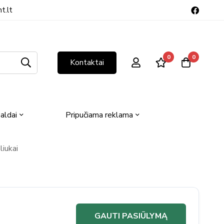
t.lt
0
0
Kontaktai
aldai
Pripučiama reklama
liukai
GAUTI PASIŪLYMĄ