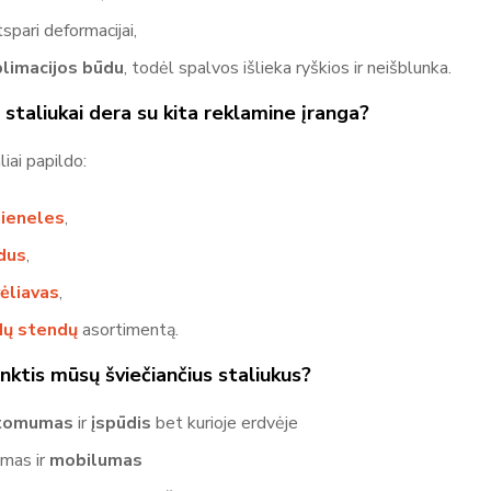
tspari deformacijai,
limacijos būdu
, todėl spalvos išlieka ryškios ir neišblunka.
 staliukai dera su kita reklamine įranga?
liai papildo:
sieneles
,
dus
,
ėliavas
,
dų stendų
asortimentą.
nktis mūsų šviečiančius staliukus?
tomumas
ir
įspūdis
bet kurioje erdvėje
imas ir
mobilumas