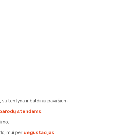
 su lentyna ir baldiniu paviršiumi.
parodų stendams
.
kimo.
dojimui per
degustacijas
.