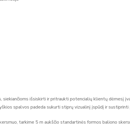
 siekiančioms išsiskirti ir pritraukti potencialių klientų dėmesį į
ryškios spalvos padeda sukurti stiprų vizualinį įspūdį ir sustiprin
 skersmuo, tarkime 5 m aukščio standartinės formos baliono ske