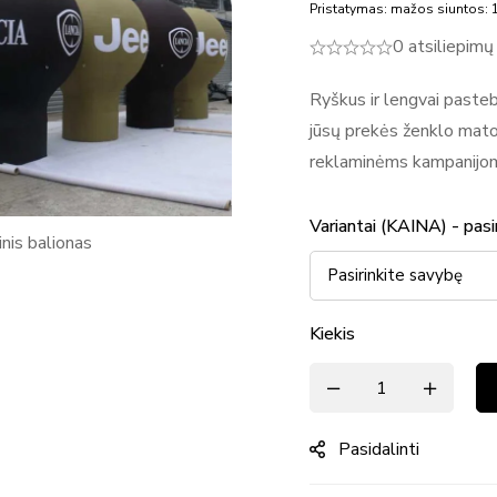
Pristatymas: mažos siuntos: 1
0 atsiliepimų
Ryškus ir lengvai past
jūsų prekės ženklo matom
reklaminėms kampanijoms
Variantai (KAINA) - pasi
Kiekis
Pasidalinti