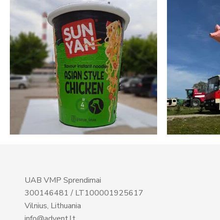
UAB VMP Sprendimai
300146481 / LT100001925617
Vilnius, Lithuania
info@advent.lt