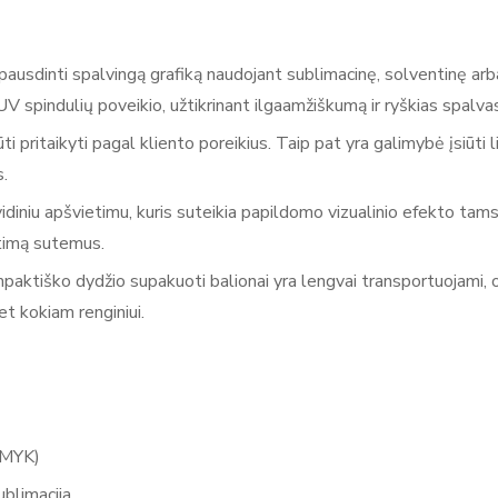
sdinti spalvingą grafiką naudojant sublimacinę, solventinę arba š
 spindulių poveikio, užtikrinant ilgaamžiškumą ir ryškias spalvas.
 būti pritaikyti pagal kliento poreikius. Taip pat yra galimybė įsi
 ​
 vidiniu apšvietimu, kuris suteikia papildomo vizualinio efekto ta
timą sutemus. ​
ktiško dydžio supakuoti balionai yra lengvai transportuojami, o 
et kokiam renginiui.​
MYK)​
blimacija​