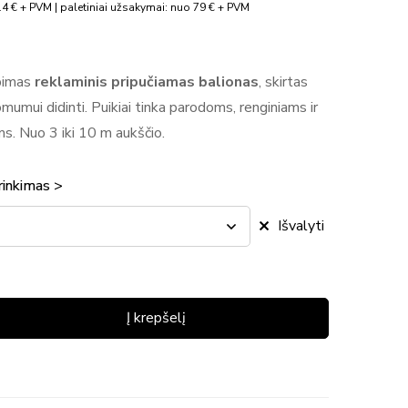
4 € + PVM | paletiniai užsakymai: nuo 79 € + PVM
ebimas
reklaminis pripučiamas balionas
, skirtas
umui didinti. Puikiai tinka parodoms, renginiams ir
. Nuo 3 iki 10 m aukščio.
rinkimas >
Išvalyti
Į krepšelį