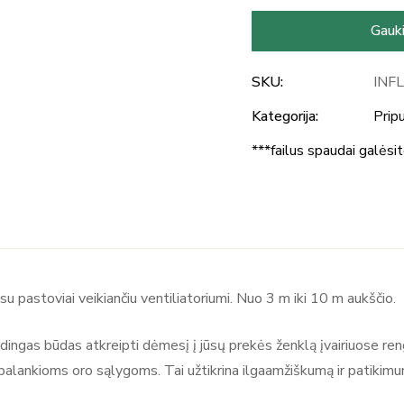
Gauki
SKU:
INF
Kategorija:
Prip
***failus spaudai galėsi
u pastoviai veikiančiu ventiliatoriumi. Nuo 3 m iki 10 m aukščio.
spūdingas būdas atkreipti dėmesį į jūsų prekės ženklą įvairiuose r
 nepalankioms oro sąlygoms. Tai užtikrina ilgaamžiškumą ir patikim