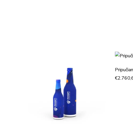
Pripučia
€
2.760,