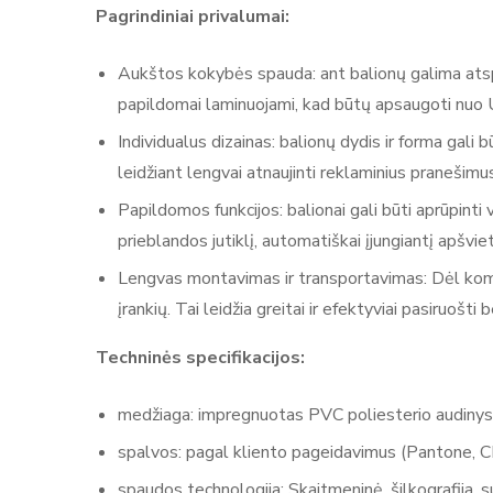
Pagrindiniai privalumai:
Aukštos kokybės spauda: ant balionų galima atspau
papildomai laminuojami, kad būtų apsaugoti nuo UV
Individualus dizainas: balionų dydis ir forma gali
leidžiant lengvai atnaujinti reklaminius pranešimus.
Papildomos funkcijos: balionai gali būti aprūpinti
prieblandos jutiklį, automatiškai įjungiantį apšvie
Lengvas montavimas ir transportavimas: Dėl kompa
įrankių. Tai leidžia greitai ir efektyviai pasiruošti b
Techninės specifikacijos:
medžiaga: impregnuotas PVC poliesterio audinys​
spalvos: pagal kliento pageidavimus (Pantone, C
spaudos technologija: Skaitmeninė, šilkografija, su