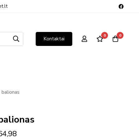
t.lt
0
0
Kontaktai
 balionas
balionas
64,98