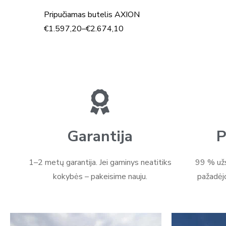
Pripučiamas butelis AXION
€
1.597,20
–
€
2.674,10
Garantija
P
1–2 metų garantija. Jei gaminys neatitiks
99 % užs
kokybės – pakeisime nauju.
pažadėj