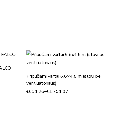
 FALCO
Pripučiami vartai 6,8×4,5 m (stovi be
Pripuči
ventiliatoriaus)
m aukšt
€
691,26
–
€
1.791,97
€
533,6