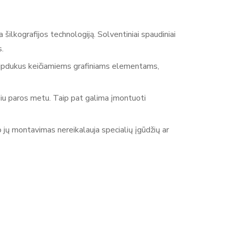
ilkografijos technologiją. Solventiniai spaudiniai
 ​
ūti lipdukus keičiamiems grafiniams elementams,
msiu paros metu. Taip pat galima įmontuoti
jų montavimas nereikalauja specialių įgūdžių ar