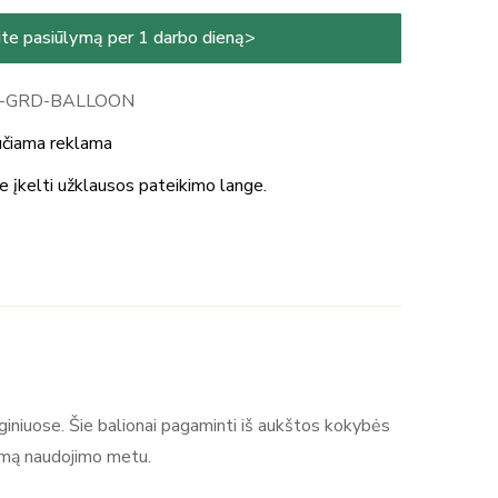
te pasiūlymą per 1 darbo dieną>
L-GRD-BALLOON
učiama reklama
te įkelti užklausos pateikimo lange.
enginiuose. Šie balionai pagaminti iš aukštos kokybės
umą naudojimo metu. ​