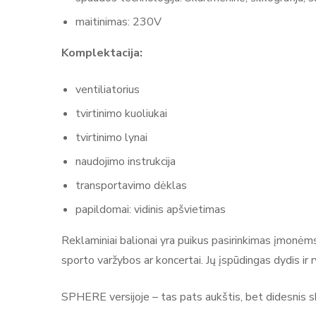
maitinimas: 230V​
Komplektacija:
ventiliatorius​
tvirtinimo kuoliukai​
tvirtinimo lynai​
naudojimo instrukcija​
transportavimo dėklas​
papildomai: vidinis apšvietimas​
Reklaminiai balionai yra puikus pasirinkimas įmonėms,
sporto varžybos ar koncertai. Jų įspūdingas dydis ir 
SPHERE versijoje – tas pats aukštis, bet didesnis