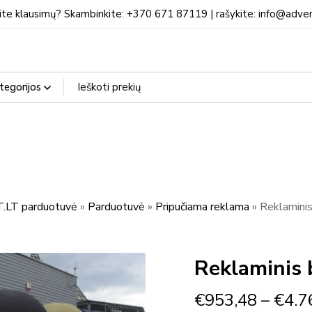
ite klausimų? Skambinkite: +370 671 87119 | rašykite: info@adven
LT parduotuvė
»
Parduotuvė
»
Pripučiama reklama
»
Reklaminis
Reklaminis 
€
953,48
–
€
4.7