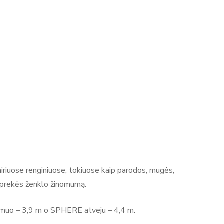
vairiuose renginiuose, tokiuose kaip parodos, mugės,
ti prekės ženklo žinomumą.
rsmuo – 3,9 m o SPHERE atveju – 4,4 m.