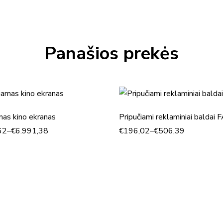
Panašios prekės
mas kino ekranas
Pripučiami reklaminiai baldai
62
–
€
6.991,38
€
196,02
–
€
506,39