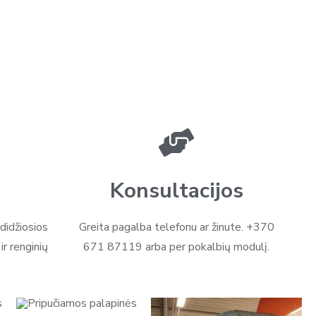
Konsultacijos
didžiosios
Greita pagalba telefonu ar žinute. +370
r renginių
671 87119 arba per pokalbių modulį.