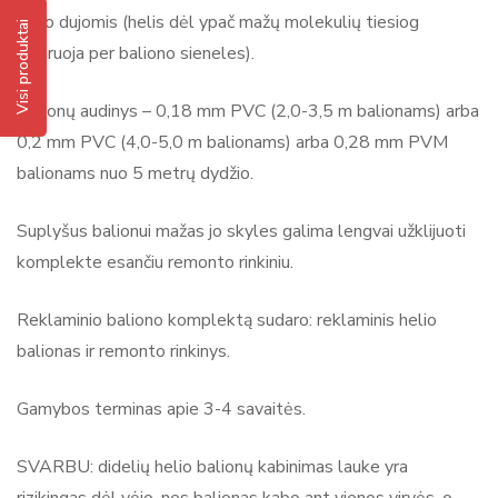
helio dujomis (helis dėl ypač mažų molekulių tiesiog
Visi produktai
išgaruoja per baliono sieneles).
Balionų audinys – 0,18 mm PVC (2,0-3,5 m balionams) arba
0,2 mm PVC (4,0-5,0 m balionams) arba 0,28 mm PVM
balionams nuo 5 metrų dydžio.
Suplyšus balionui mažas jo skyles galima lengvai užklijuoti
komplekte esančiu remonto rinkiniu.
Reklaminio baliono komplektą sudaro: reklaminis helio
balionas ir remonto rinkinys.
Gamybos terminas apie 3-4 savaitės.
SVARBU: didelių helio balionų kabinimas lauke yra
rizikingas dėl vėjo, nes balionas kabo ant vienos virvės, o