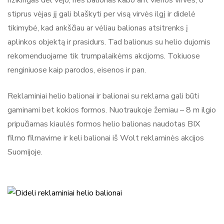
stiprus vėjas jį gali blaškyti per visą virvės ilgį ir didelė
tikimybė, kad ankščiau ar vėliau balionas atsitrenks į
aplinkos objektą ir prasidurs. Tad balionus su helio dujomis
rekomenduojame tik trumpalaikėms akcijoms. Tokiuose
renginiuose kaip parodos, eisenos ir pan.
Reklaminiai helio balionai ir balionai su reklama gali būti
gaminami bet kokios formos. Nuotraukoje žemiau – 8 m ilgio
pripučiamas kiaulės formos helio balionas naudotas BIX
filmo filmavime ir keli balionai iš Wolt reklaminės akcijos
Suomijoje.