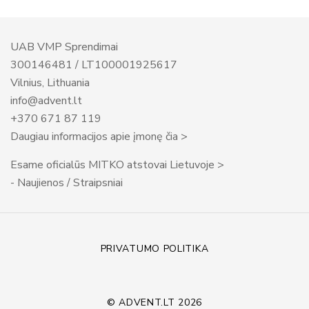
UAB VMP Sprendimai
300146481 / LT100001925617
Vilnius, Lithuania
info@advent.lt
+370 671 87 119
Daugiau informacijos apie įmonę čia >
Esame oficialūs MITKO atstovai Lietuvoje >
- Naujienos / Straipsniai
PRIVATUMO POLITIKA
© ADVENT.LT 2026