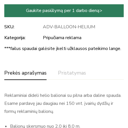
Gaukite pasiūlymą per 1 darbo dieną>
SKU:
ADV-BALLOON-HELIUM
Kategorija:
Pripučiama reklama
***failus spaudai galėsite įkelti užklausos pateikimo lange.
Prekės aprašymas
Pristatymas
Reklaminiai dideli helio balionai su pilna arba daline spauda.
Esame pardavę jau daugiau nei 150 vnt. įvairių dydžių ir
formų reklaminių balionų.
Balionų skersmuo nuo 2,0 iki 8,0 m.