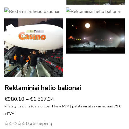
Reklaminiai helio balionai
€
980,10
–
€
1.517,34
Pristatymas: mažos siuntos: 14 € + PVM | paletiniai užsakymai: nuo 79 €
+ PVM
0 atsiliepimų