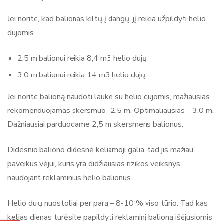
Jei norite, kad balionas kiltų į dangų, jį reikia užpildyti helio
dujomis.
2,5 m balionui reikia 8,4 m3 helio dujų.
3,0 m balionui reikia 14 m3 helio dujų.
Jei norite balioną naudoti lauke su helio dujomis, mažiausias
rekomenduojamas skersmuo -2,5 m. Optimaliausias – 3,0 m.
Dažniausiai parduodame 2,5 m skersmens balionus.
Didesnio baliono didesnė keliamoji galia, tad jis mažiau
paveikus vėjui, kuris yra didžiausias rizikos veiksnys
naudojant reklaminius helio balionus.
Helio dujų nuostoliai per parą – 8-10 % viso tūrio. Tad kas
kelias dienas turėsite papildyti reklaminį balioną išėjusiomis