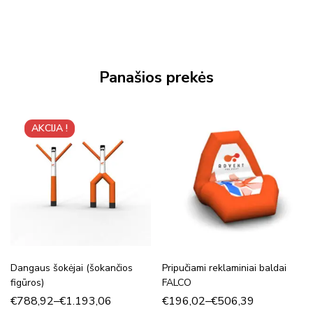
Panašios prekės
AKCIJA !
Dangaus šokėjai (šokančios
Pripučiami reklaminiai baldai
figūros)
FALCO
€
788,92
–
€
1.193,06
€
196,02
–
€
506,39