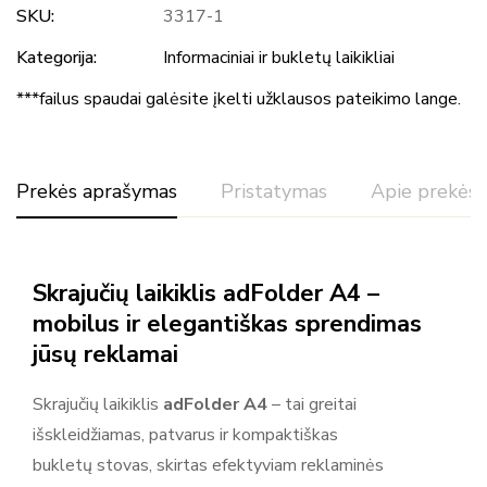
SKU:
3317-1
Kategorija:
Informaciniai ir bukletų laikikliai
***failus spaudai galėsite įkelti užklausos pateikimo lange.
Prekės aprašymas
Pristatymas
Apie prekės 
Reitingas ir atsiliepimai
Skrajučių laikiklis adFolder A4 –
Pagal 0 atsiliepimų
mobilus ir elegantiškas sprendimas
jūsų reklamai
Rašyti atsiliepimą
Skrajučių laikiklis
adFolder A4
– tai greitai
Daugiau prekių
išskleidžiamas, patvarus ir kompaktiškas
Nėra atsiliepimų.
Adsystem
bukletų stovas, skirtas efektyviam reklaminės