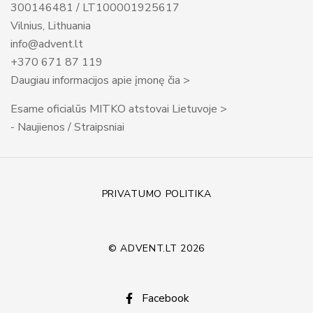
300146481 / LT100001925617
Vilnius, Lithuania
info@advent.lt
+370 671 87 119
Daugiau informacijos apie įmonę čia >
Esame oficialūs MITKO atstovai Lietuvoje >
- Naujienos / Straipsniai
PRIVATUMO POLITIKA
© ADVENT.LT 2026
Facebook