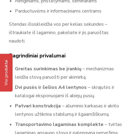
Renginiams, pristatymams, seminarams
Parduotuvėms ir informaciniams centrams
Stendas išsiskleidžia vos per kelias sekundes –
ištraukiate iš lagamino, pakeliate ir jis paruoštas
naudoti.
Pagrindiniai privalumai
Visi produktai
Greitas surinkimas be įrankių
– mechanizmas
leidžia stovą paruošti per akimirką.
Dvi pusės ir šešios A4 lentynos
– skrajutės ir
katalogai eksponuojami iš abiejų pusių.
Patvari konstrukcija
– aliuminio karkasas ir akrilo
lentynos užtikrina stabilumą ir ilgaamžiškumą.
Transportavimo lagaminas komplekte
– tvirtas
lagaminas apsaugo stovą ir palengvina pervežimą.