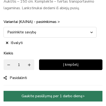
Aukštis – 150 cm. Komplekte – tvirtas transportavimo
lagaminas. Lankstinukai dedami iš abiejų pusių.
Variantai (KAINA) - pasirinkimas >
Išvalyti
Kiekis
Į krepšelį
Pasidalinti
Gaukite pasiūlymą per 1 darbo dieną>