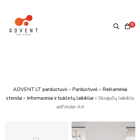
0
ADVENT.LT parduotuvė
»
Parduotuvė
»
Reklaminiai
stendai
»
Informaciniai ir bukletų laikikliai
»
Skrajučių laikiklis
adFolder A4