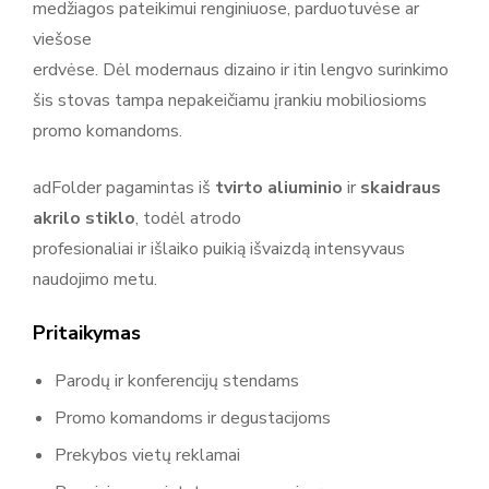
medžiagos pateikimui renginiuose, parduotuvėse ar
Adsystem – reklaminiai sprendimai, stendai ir parodų įranga
viešose
Adsystem yra reklamos ir parodų sistemų gamintojas,
erdvėse. Dėl modernaus dizaino ir itin lengvo surinkimo
kuriantis įvairius reklamos sprendimus ir ekspozicinius
šis stovas tampa nepakeičiamu įrankiu mobiliosioms
įrenginius verslui ir renginiams. Produktų asortimentą sudaro
promo komandoms.
reklaminės sienelės, roll-up stendai, šviesdėžės (lightbox),
parodų stendai, baneriai ir kitos sistemos reklamai bei
adFolder pagamintas iš
tvirto aliuminio
ir
skaidraus
ekspozicijoms. Adsystem gaminiai yra moduliniai, mobilūs ir
akrilo stiklo
, todėl atrodo
lengvai surenkami, todėl tinka naudojimui parodose,
profesionaliai ir išlaiko puikią išvaizdą intensyvaus
renginiuose, prekybos vietose ir komunikacijos erdvėse, kur
naudojimo metu.
svarbu aiškiai ir efektyviai pristatyti prekę ar prekės ženklą.
Pritaikymas
Parodų ir konferencijų stendams
Promo komandoms ir degustacijoms
Prekybos vietų reklamai