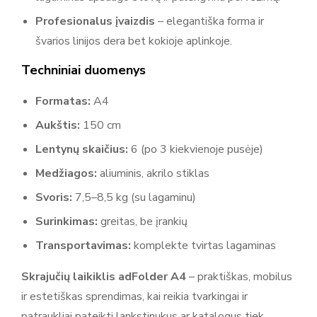
Profesionalus įvaizdis
– elegantiška forma ir
švarios linijos dera bet kokioje aplinkoje.
Techniniai duomenys
Formatas:
A4
Aukštis:
150 cm
Lentynų skaičius:
6 (po 3 kiekvienoje pusėje)
Medžiagos:
aliuminis, akrilo stiklas
Svoris:
7,5–8,5 kg (su lagaminu)
Surinkimas:
greitas, be įrankių
Transportavimas:
komplekte tvirtas lagaminas
Skrajučių laikiklis adFolder A4
– praktiškas, mobilus
ir estetiškas sprendimas, kai reikia tvarkingai ir
patraukliai pateikti lankstinukus ar katalogus tiek