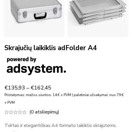
Skrajučių laikiklis adFolder A4
€
135,93
–
€
162,45
Pristatymas: mažos siuntos: 14 € + PVM | paletiniai užsakymai: nuo 79 €
+ PVM
(0 atsiliepimų)
Tvirtas ir elegantiškas A4 formato laikiklis skrajutėms.