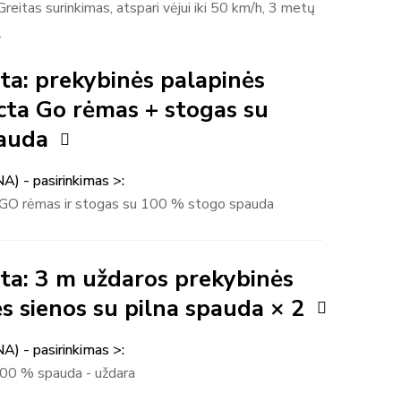
reitas surinkimas, atspari vėjui iki 50 km/h, 3 metų
.
ota: prekybinės palapinės
cta Go rėmas + stogas su
pauda
NA) - pasirinkimas >
GO rėmas ir stogas su 100 % stogo spauda
ota: 3 m uždaros prekybinės
s sienos su pilna spauda × 2
NA) - pasirinkimas >
100 % spauda - uždara