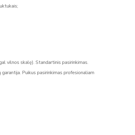
bei inžinierių pagalbą. Advent.lt yra oficialus Mitko
uktukais;
rtimentą: Prekybinės palapinės (Octa Go, Octa
ės sienelės, staliukai ir aksesuarai Individualūs
r patikimumas renginiuose bei lauko reklamoje. Visa
o.lt/
l vilnos skalę). Standartinis pasirinkimas.
garantija. Puikus pasirinkimas profesionaliam