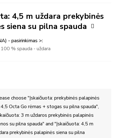
ota: 4,5 m uždara prekybinės
s siena su pilna spauda
NA) - pasirinkimas >
u 100 % spauda - uždara
ease choose "Įskaičiuota: prekybinės palapinės
4,5 Octa Go rėmas + stogas su pilna spauda",
skaičiuota: 3 m uždaros prekybinės palapinės
enos su pilna spauda" and "Įskaičiuota: 4,5 m
dara prekybinės palapinės siena su pilna