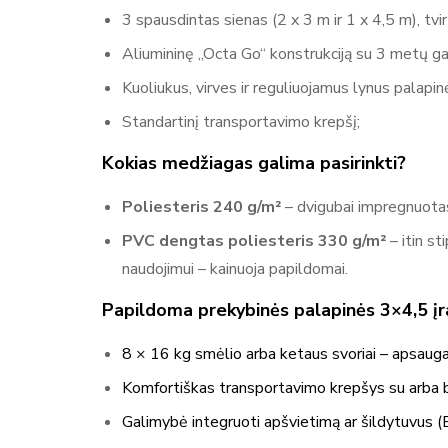
3 spausdintas sienas (2 x 3 m ir 1 x 4,5 m), tvi
Aliumininę „Octa Go“ konstrukciją su 3 metų gar
Kuoliukus, virves ir reguliuojamus lynus palapin
Standartinį transportavimo krepšį;
Kokias medžiagas galima pasirinkti?
Poliesteris 240 g/m²
– dvigubai impregnuotas 
PVC dengtas poliesteris 330 g/m²
– itin s
naudojimui – kainuoja papildomai.
Papildoma prekybinės palapinės 3×4,5 į
8 × 16 kg smėlio arba ketaus svoriai – apsauga
Komfortiškas transportavimo krepšys su arba b
Galimybė integruoti apšvietimą ar šildytuvus 