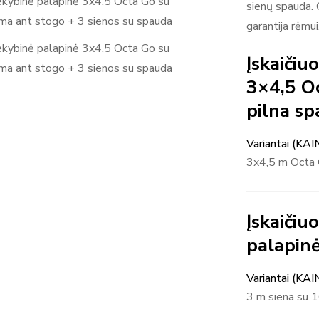
sienų spauda. G
garantija rėmui
Įskaičiu
3×4,5 O
pilna s
Variantai (KAI
3x4,5 m Octa 
Įskaičiu
palapinė
Variantai (KAI
3 m siena su 