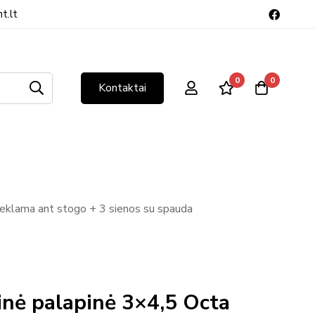
t.lt
0
0
Kontaktai
reklama ant stogo + 3 sienos su spauda
inė palapinė 3×4,5 Octa