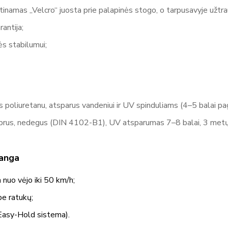
poreikius ir pogarantinio aptarnavimo, įskaitant atsargines dalis 
rtinamas „Velcro“ juosta prie palapinės stogo, o tarpusavyje užtra
atstovas Lietuvoje, siūlantis platų šio gamintojo produktų aso
antija;
Optima, Octa Pro) Reklaminiai skėčiai ir vėliavos Tentai, reklamin
ės stabilumui;
sprendimai su spauda Mitko – tai ilgalaikė kokybė, lankstumas i
informacija ir produktai gamintojo svetainėje - https://www.mitk
poliuretanu, atsparus vandeniui ir UV spinduliams (4–5 balai paga
tiprus, nedegus (DIN 4102-B1), UV atsparumas 7–8 balai, 3 metų 
ranga
 nuo vėjo iki 50 km/h;
e ratukų;
(Easy-Hold sistema).