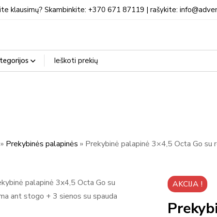
ite klausimų? Skambinkite: +370 671 87119 | rašykite: info@adven
»
Prekybinės palapinės
»
Prekybinė palapinė 3×4,5 Octa Go su 
AKCIJA !
Prekyb