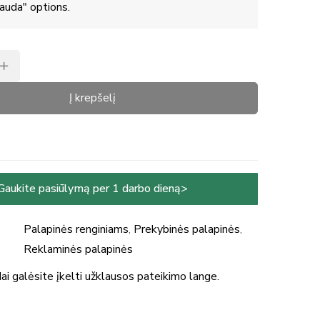
auda" options.
Į krepšelį
Gaukite pasiūlymą per 1 darbo dieną>
Palapinės renginiams
,
Prekybinės palapinės
,
Reklaminės palapinės
ai galėsite įkelti užklausos pateikimo lange.