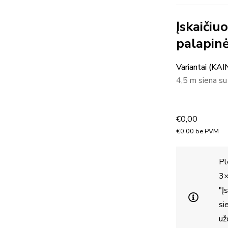
Įskaičiu
palapinė
Variantai (KAI
4,5 m siena s
€
0,00
€
0,00
be PVM
Pl
3×
"Į
si
už