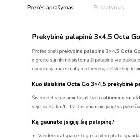
Prekės aprašymas
Pristatymas
Prekybinė palapinė 3×4,5 Octa Go
Profesionali
prekybinė palapinė 3×4,5 Octa G
ir greito surinkimo sistema ši palapinė yra puikus
garantuoja maksimalų matomumą ir išskirtinį dizai
Daugiau prekių
Kuo išsiskiria Octa Go 3×4,5 prekybinė p
Šis modelis pagamintas iš tvirto
aliuminio su a
vėjui iki 50 km/h. Tvirtos aliuminio jungtys pakeič
Ką gaunate įsigiję šią palapinę?
Vandeniui atsparų stogą su pilno ploto spauda