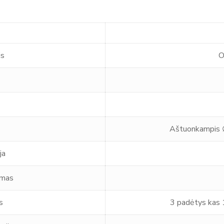
is
O
Aštuonkampis ∅
ja
imas
s
3 padėtys kas 1