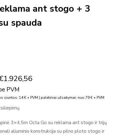
reklama ant stogo + 3
 su spauda
€
1.926,56
be PVM
s siuntos: 14 € + PVM | paletiniai užsakymai: nuo 79 € + PVM
tsiliepimų
pinė 3×4,5m Octa Go su reklama ant stogo ir trijų
onali aliuminio konstrukcija su pilno ploto stogo ir