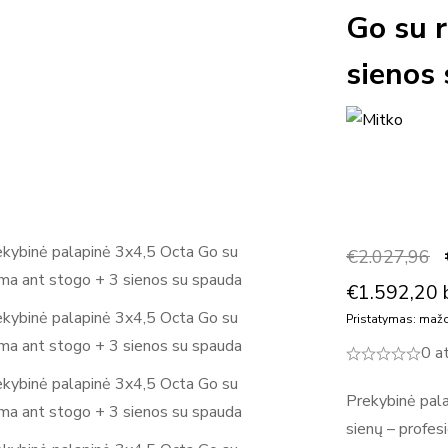
Go su 
sienos
€
2.027,96
€
1.592,20
Pristatymas: mažo
0 a
Prekybinė pala
sienų – profesi