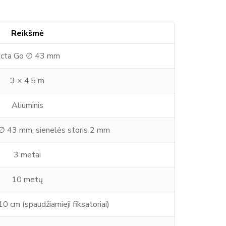
Reikšmė
cta Go ∅ 43 mm
3 × 4,5 m
Aliuminis
 43 mm, sienelės storis 2 mm
3 metai
10 metų
0 cm (spaudžiamieji fiksatoriai)