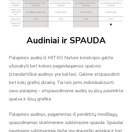
Audiniai ir SPAUDA
Palapinės audinį iš MITKO Nature kolekcijos galite
užsisakyti bet kokios pageidaujamos spalvos
(standartiškai audinys yra baltas). Galime atspausdinti
bet kokį grafinį dizainą. Tai leis jums individualizuoti
savo palapinę – atspausdinsime audinį su jūsų pasirinkta
spalva ir Jūsų grafika.
Palapinės audinys, pagamintas iš perdirbtų medžiagų,
spausdinamas skaitmenine sublimacine spauda. Spaudai
naudojami sublimaciniai dažai yra draugiški aplinkai ir turi