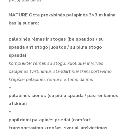
(RCS) standarus.
stambiam verslui. Mitko gamina palapines pagal Europos
standartą PN-EN 13782:2015-07, užtikrinantį konstrukcijų
NATURE Octa prekybinės palapinės 3×3 m kaina –
saugumą net ir sudėtingomis oro sąlygomis. Visos
kas ją sudaro:
metalinės detalės gaminamos įmonės viduje, todėl gamyba
yra visiškai nepriklausoma ir lanksti. Tai leidžia greitai
palapinės rėmas ir stogas (be spaudos / su
įvykdyti užsakymus ir užtikrinti aukštą kokybės kontrolę
spauda ant stogo juostos / su pilna stogo
kiekviename gamybos etape. Įmonės siuvimo cechas
spauda)
specializuojasi plonų poliesterio audinių apdirbime, o
komplekte: rėmas su stogu, kuoliukai ir virvės
skaitmeninio spausdinimo dirbtuvė naudoja DTF ir
palapinės tvirtinimui, standartiniai transportavimo
sublimacines technologijas, kurios garantuoja ryškų, ilgalaikį
krepšiai palapinės rėmui ir kitoms dalims
vaizdą net ir dažnai naudojant gaminius lauko sąlygomis.
+
Kiekvienas produktas – nuo reklaminės palapinės iki
palapinės sienos (su pilna spauda / pasirenkamos
vėliavos ar stalo – pereina griežtą kokybės patikrinimą.
atskirai)
Mitko išsiskiria išskirtiniu aptarnavimu: nuo užsakymo iki
+
pristatymo klientas gali tikėtis konsultacijos, gaminio
papildomi palapinės priedai (comfort
pritaikymo pagal poreikius ir pogarantinio aptarnavimo,
transportavimo krepšys, svoriai, apšvietimas,