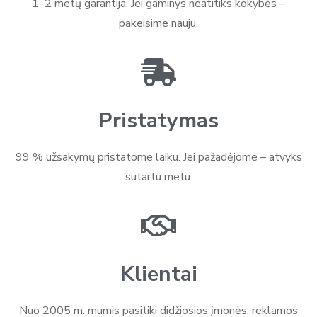
1–2 metų garantija. Jei gaminys neatitiks kokybės –
pakeisime nauju.
Pristatymas
99 % užsakymų pristatome laiku. Jei pažadėjome – atvyks
sutartu metu.
Klientai
Nuo 2005 m. mumis pasitiki didžiosios įmonės, reklamos