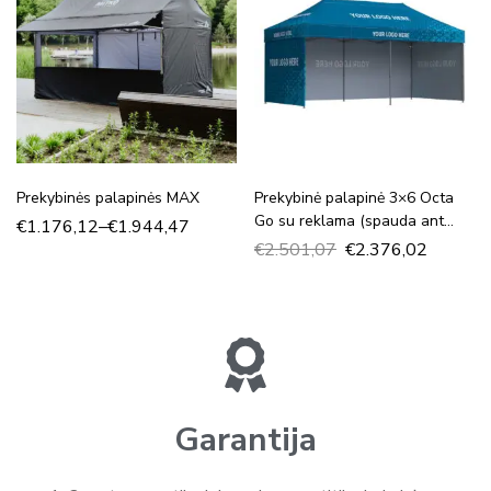
Prekybinės palapinės MAX
Prekybinė palapinė 3×6 Octa
Go su reklama (spauda ant
€
1.176,12
–
€
1.944,47
stogo ir trijų sienų)
€
2.501,07
€
2.376,02
Garantija