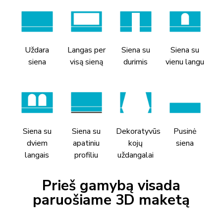
Uždara
Langas per
Siena su
Siena su
siena
visą sieną
durimis
vienu langu
Siena su
Siena su
Dekoratyvūs
Pusinė
dviem
apatiniu
kojų
siena
langais
profiliu
uždangalai
Prieš gamybą visada
paruošiame 3D maketą