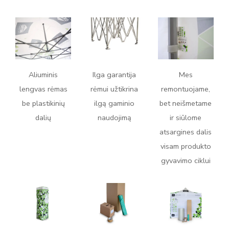
Aliuminis
Ilga garantija
Mes
lengvas rėmas
rėmui užtikrina
remontuojame,
be plastikinių
ilgą gaminio
bet neišmetame
dalių
naudojimą
ir siūlome
atsargines dalis
visam produkto
gyvavimo ciklui