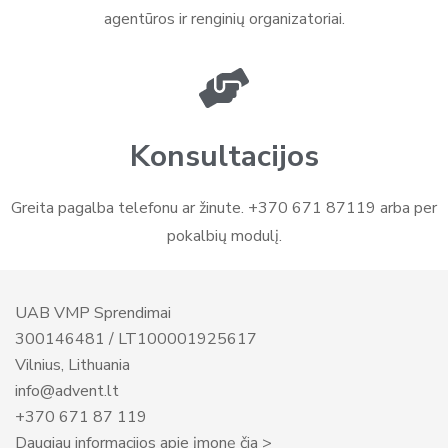
agentūros ir renginių organizatoriai.
Konsultacijos
Greita pagalba telefonu ar žinute. +370 671 87119 arba per
pokalbių modulį.
UAB VMP Sprendimai
300146481 / LT100001925617
Vilnius, Lithuania
info@advent.lt
+370 671 87 119
Daugiau informacijos apie įmonę čia >