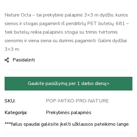
Nature Octa – tai prekybinė palapinė 3×3 m dydžio, kurios
sienos ir stogas pagaminti iš perdirbtų PET butelių. 681 –
tiek butelių reikia palapinės stogui su trimis tvirtomis
sienomis ir viena siena su durimis pagaminti. Galimi dydžiai:
3×3 m.
Pasidalinti
Gaukite pasiūlymą per 1 darbo dieną>
SKU:
POP-MITKO-PRO-NATURE
Kategorija:
Prekybinės palapinės
***failus spaudai galėsite įkelti užklausos pateikimo lange.