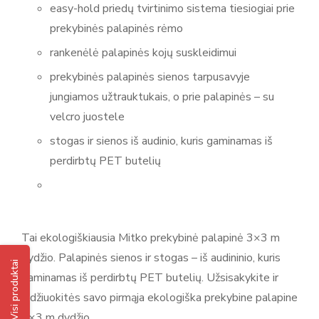
easy-hold priedų tvirtinimo sistema tiesiogiai prie
prekybinės palapinės rėmo
rankenėlė palapinės kojų suskleidimui
prekybinės palapinės sienos tarpusavyje
jungiamos užtrauktukais, o prie palapinės – su
velcro juostele
stogas ir sienos iš audinio, kuris gaminamas iš
perdirbtų PET butelių
Tai ekologiškiausia Mitko prekybinė palapinė 3×3 m
dydžio. Palapinės sienos ir stogas – iš audininio, kuris
Visi produktai
gaminamas iš perdirbtų PET butelių. Užsisakykite ir
didžiuokitės savo pirmąja ekologiška prekybine palapine
3×3 m dydžio.