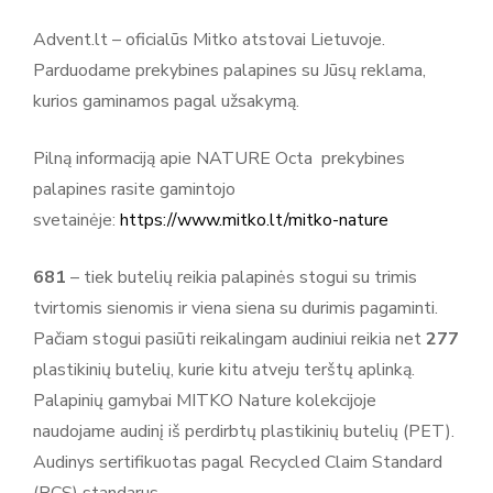
Advent.lt – oficialūs Mitko atstovai Lietuvoje.
Parduodame prekybines palapines su Jūsų reklama,
kurios gaminamos pagal užsakymą.
Pilną informaciją apie NATURE Octa prekybines
Daugiau prekių
palapines rasite gamintojo
svetainėje:
https://www.mitko.lt/mitko-nature
Mitko - kokybiškos reklaminės renginių
palapinės!
681
– tiek butelių reikia palapinės stogui su trimis
Apie Mitko Mitko – tai patikimas ir rinkoje pripažintas
tvirtomis sienomis ir viena siena su durimis pagaminti.
reklamos įrangos gamintojas, veikiantis nuo 1989 metų.
Pačiam stogui pasiūti reikalingam audiniui reikia net
277
Nuo veiklos pradžios įmonė daugiausia dėmesio skiria
plastikinių butelių, kurie kitu atveju terštų aplinką.
aukščiausios kokybės produktams bei profesionaliam
Palapinių gamybai MITKO Nature kolekcijoje
klientų aptarnavimui. Šiandien Mitko yra viena didžiausių
naudojame audinį iš perdirbtų plastikinių butelių (PET).
prekybinių palapinių, lauko skėčių ir reklamos vėliavų
Audinys sertifikuotas pagal Recycled Claim Standard
gamintojų Europoje, tiekianti sprendimus tiek smulkiam, tiek