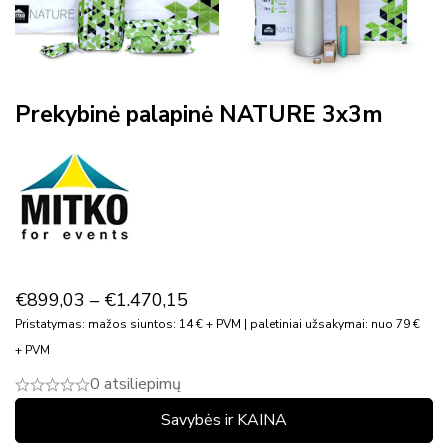
Prekybinė palapinė NATURE 3x3m
€
899,03
–
€
1.470,15
Pristatymas: mažos siuntos: 14 € + PVM | paletiniai užsakymai: nuo 79 €
+ PVM
0 atsiliepimų
Savybės ir KAINA