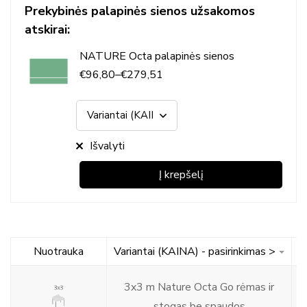
Prekybinės palapinės sienos užsakomos
atskirai:
NATURE Octa palapinės sienos
€
96,80
–
€
279,51
Išvalyti
Į krepšelį
Nuotrauka
Variantai (KAINA) - pasirinkimas >
3x3 m Nature Octa Go rėmas ir
€
stogas be spaudos