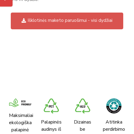
Išklotinės maketo paruošimui - visi dydžiai
Maksimaliai
Palapinės
Dizainas
Atitinka
ekologiška
audinys iš
be
perdirbimo
palapinė