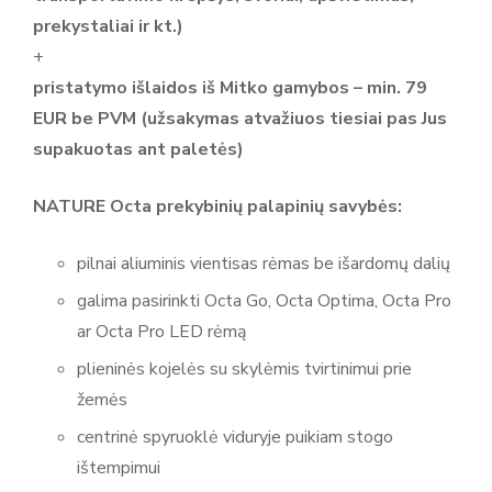
įskaitant atsargines dalis bei inžinierių pagalbą. Advent.lt
prekystaliai ir kt.)
yra oficialus Mitko atstovas Lietuvoje, siūlantis platų šio
+
gamintojo produktų asortimentą: Prekybinės palapinės
pristatymo išlaidos iš Mitko gamybos – min. 79
(Octa Go, Octa Optima, Octa Pro) Reklaminiai skėčiai ir
EUR be PVM (užsakymas atvažiuos tiesiai pas Jus
vėliavos Tentai, reklaminės sienelės, staliukai ir aksesuarai
supakuotas ant paletės)
Individualūs sprendimai su spauda Mitko – tai ilgalaikė
NATURE Octa prekybinių palapinių savybės:
kokybė, lankstumas ir patikimumas renginiuose bei lauko
reklamoje. Visa informacija ir produktai gamintojo svetainėje
pilnai aliuminis vientisas rėmas be išardomų dalių
- https://www.mitko.lt/
galima pasirinkti Octa Go, Octa Optima, Octa Pro
ar Octa Pro LED rėmą
plieninės kojelės su skylėmis tvirtinimui prie
žemės
centrinė spyruoklė viduryje puikiam stogo
ištempimui