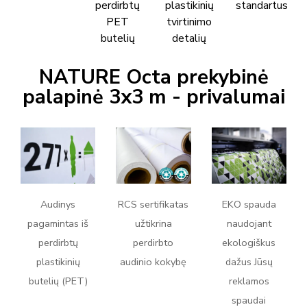
perdirbtų
plastikinių
standartus
PET
tvirtinimo
butelių
detalių
NATURE Octa prekybinė
palapinė 3x3 m - privalumai
Audinys
RCS sertifikatas
EKO spauda
pagamintas iš
užtikrina
naudojant
perdirbtų
perdirbto
ekologiškus
plastikinių
audinio kokybę
dažus Jūsų
butelių (PET)
reklamos
spaudai