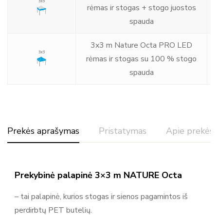
rėmas ir stogas + stogo juostos
spauda
3x3 m Nature Octa PRO LED
€
rėmas ir stogas su 100 % stogo
spauda
Prekės aprašymas
Pristatymas
Apie prekės 
Prekybinė palapinė 3×3 m NATURE Octa
– tai palapinė, kurios stogas ir sienos pagamintos iš
perdirbtų PET butelių.