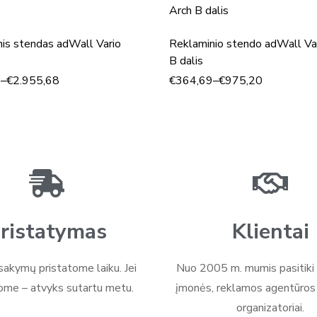
is stendas adWall Vario
Reklaminio stendo adWall Va
B dalis
5
–
€
2.955,68
€
364,69
–
€
975,20
ristatymas
Klientai
akymų pristatome laiku. Jei
Nuo 2005 m. mumis pasitiki 
ome – atvyks sutartu metu.
įmonės, reklamos agentūros i
organizatoriai.