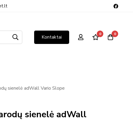
t.lt
0
0
Kontaktai
odų sienelė adWall Vario Slope
parodų sienelė adWall