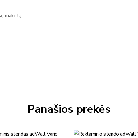
ūsų maketą
Panašios prekės