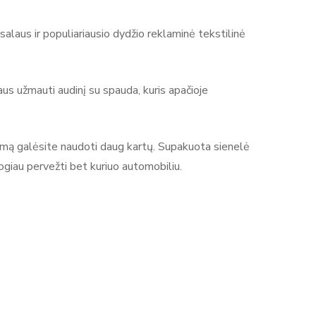
alaus ir populiariausio dydžio reklaminė tekstilinė
system yra reklamos ir parodų sistemų gamintojas,
Rašyti atsiliepimą
s verslui ir renginiams. Produktų asortimentą sudaro
aus užmauti audinį su spauda, kuris apačioje
dų stendai, baneriai ir kitos sistemos reklamai bei
gvai surenkami, todėl tinka naudojimui parodose,
 rėmą galėsite naudoti daug kartų. Supakuota sienelė
 aiškiai ir efektyviai pristatyti prekę ar prekės
giau pervežti bet kuriuo automobiliu.