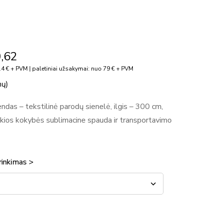
,62
4 € + PVM | paletiniai užsakymai: nuo 79 € + PVM
mų)
das – tekstilinė parodų sienelė, ilgis – 300 cm,
ikios kokybės sublimacine spauda ir transportavimo
rinkimas >