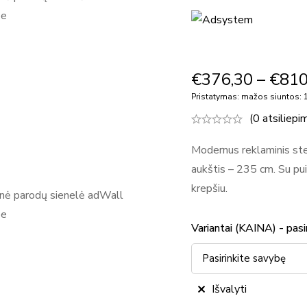
€
376,30
–
€
810
Pristatymas: mažos siuntos: 1
(0 atsiliepi
Modernus reklaminis sten
aukštis – 235 cm. Su pu
krepšiu.
Variantai (KAINA) - pasi
Išvalyti