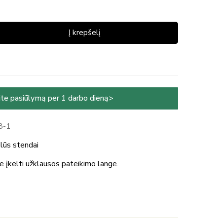
Į krepšelį
te pasiūlymą per 1 darbo dieną>
8-1
lūs stendai
te įkelti užklausos pateikimo lange.