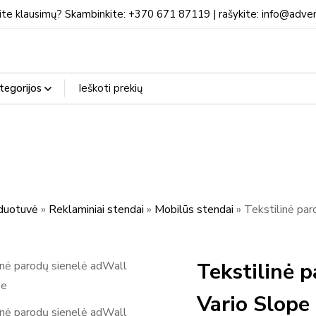
ite klausimų? Skambinkite: +370 671 87119 | rašykite: info@adven
duotuvė
»
Reklaminiai stendai
»
Mobilūs stendai
»
Tekstilinė par
Tekstilinė 
Vario Slope