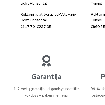
Reklaminis atitvaras adWall Vario
Reklamin
Light Horizontal
Tunnel
€
117,70
–
€
237,05
€
860,3
Garantija
P
1–2 metų garantija. Jei gaminys neatitiks
99 % užs
kokybės – pakeisime nauju.
pažadėj