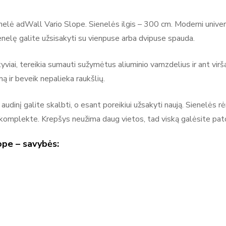
siliepimai
Adsystem
elė adWall Vario Slope. Sienelės ilgis – 300 cm. Moderni univers
ienelę galite užsisakyti su vienpuse arba dvipuse spauda.
Adsystem – reklaminiai sprendimai, stendai ir parodų įranga Ad
 atsiliepimų
kuriantis įvairius reklamos sprendimus ir ekspozicinius įrenginiu
tyviai, tereikia sumauti sužymėtus aliuminio vamzdelius ir ant virš
reklaminės sienelės, roll-up stendai, šviesdėžės (lightbox), paro
ą ir beveik nepalieka raukšlių.
ekspozicijoms. Adsystem gaminiai yra moduliniai, mobilūs ir len
 audinį galite skalbti, o esant poreikiui užsakyti naują. Sienelės
renginiuose, prekybos vietose ir komunikacijos erdvėse, kur svarbu
komplekte. Krepšys neužima daug vietos, tad viską galėsite pato
ženklą.
ope – savybės: