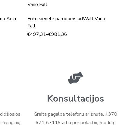
Roll-up
rio Arch
Foto sienelė parodoms adWall Vario
€
56,36
Fall
€
497,31
–
€
981,36
Konsultacijos
didžiosios
Greita pagalba telefonu ar žinute. +370
r renginių
671 87119 arba per pokalbių modulį.