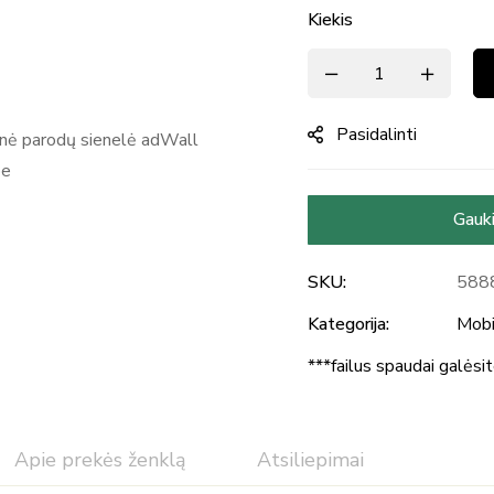
Kiekis
Pasidalinti
Gauki
SKU:
588
Kategorija:
Mobi
***failus spaudai galėsi
Apie prekės ženklą
Atsiliepimai