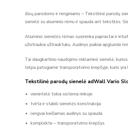
Reitingas ir at
Jūsų parodoms ir renginiams – Tekstilinė parodų sien
sienelė su aliuminio rėmu ir spauda ant tekstilės. S
Pagal 0
Aliuminis sienelės rėmas susirenka paprastai ir intui
užsitraukia užtrauktuku. Audinys puikiai apglunda rėm
Daugiau prekių
Nėra atsiliepimų.
Tai daugkartinio naudojimo reklaminė sienelė, kurios
telpa patogiame transporatvimo krepšyje, kuris yra 
Tekstilinė parodų sienelė adWall Vario Sl
vienintelė tokia sistema rinkoje
tvirta ir stabili sienelės konstrukcija
lengvai keičiamas audinys su spauda
komplekte – transporatvimo krepšys