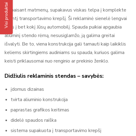
Nėra atsiliepimų.
Adsystem
Visi produktai
Nepaisant matmenų, supakavus viskas telpa į komplekte
Adsystem – reklaminiai sprendimai, stendai ir parodų įranga
esantį transportavimo krepšį. Ši reklaminė sienelė lengvai
Adsystem yra reklamos ir parodų sistemų gamintojas,
tilps į bet kokį Jūsų automobilį. Spauda puikiai apgaubia
kuriantis įvairius reklamos sprendimus ir ekspozicinius
aliuminį stendo rėmą, nesusiglamžo, ją galima greitai
įrenginius verslui ir renginiams. Produktų asortimentą sudaro
išvalyti. Be to, viena konstrukcija gali tarnauti kaip laikiklis
reklaminės sienelės, roll-up stendai, šviesdėžės (lightbox),
keliems skirtingiems audiniams su spauda, kuriuos galima
parodų stendai, baneriai ir kitos sistemos reklamai bei
keisti priklausomai nuo renginio ar prekinio ženklo.
ekspozicijoms. Adsystem gaminiai yra moduliniai, mobilūs ir
lengvai surenkami, todėl tinka naudojimui parodose,
Didžiulis reklaminis stendas – savybės:
renginiuose, prekybos vietose ir komunikacijos erdvėse, kur
įdomus dizainas
svarbu aiškiai ir efektyviai pristatyti prekę ar prekės ženklą.
tvirta aliuminio konstrukcija
paprastas grafikos keitimas
didelė spaudos raiška
sistema supakuota į transportavimo krepšį