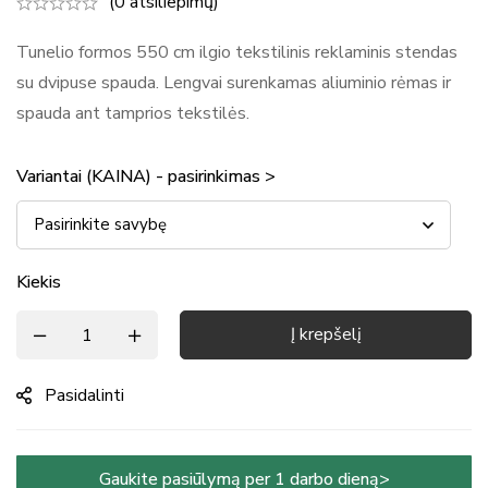
(0 atsiliepimų)
Tunelio formos 550 cm ilgio tekstilinis reklaminis stendas
su dvipuse spauda. Lengvai surenkamas aliuminio rėmas ir
spauda ant tamprios tekstilės.
Variantai (KAINA) - pasirinkimas >
Kiekis
Į krepšelį
Pasidalinti
Gaukite pasiūlymą per 1 darbo dieną>