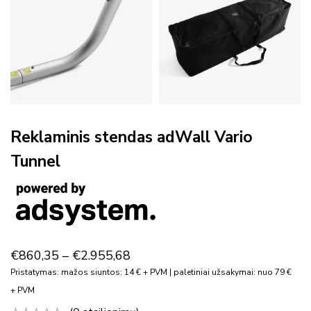
Reklaminis stendas adWall Vario
Tunnel
€
860,35
–
€
2.955,68
Pristatymas: mažos siuntos: 14 € + PVM | paletiniai užsakymai: nuo 79 €
+ PVM