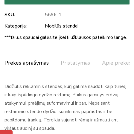
SKU:
5896-1
Kategorija:
Mobilūs stendai
***failus spaudai galėsite įkelti užklausos pateikimo lange.
Prekės aprašymas
Pristatymas
Apie prekės 
Reitingas ir atsiliepimai
Didžiulis reklaminis stendas, kurį galima naudoti kaip tunelį
ir kaip įspūdingo dydžio reklamą. Puikus gaminys erdvių
Pagal 0 atsiliepimų
atskyrimui, praėjimų suformavimui ir pan. Nepaisant
reklaminio stendo dydžio, surinkimas paprastas ir be
Rašyti atsiliepimą
papildomų įrankių. Tereikia sujungti rėmą ir užmauti ant
Daugiau prekių
viršaus audinį su spauda.