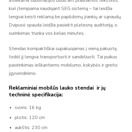
atliekama sublimacijos būdu ant plaunamos tekstilės,
parodų stendai, baneriai ir kitos sistemos reklamai bei
kuri įtempiama naudojant SEG sistemą – tai leidžia
ekspozicijoms. Adsystem gaminiai yra moduliniai, mobilūs ir
lengvai keisti reklamą be papildomų įrankių ar sąnaudų.
lengvai surenkami, todėl tinka naudojimui parodose,
Dvipusė spauda leidžia pasiekti platesnę auditoriją, o
renginiuose, prekybos vietose ir komunikacijos erdvėse, kur
surinkimas trunka vos kelias minutes.
svarbu aiškiai ir efektyviai pristatyti prekę ar prekės ženklą.
Stendas kompaktiškai supakuojamas į vieną pakuotę,
todėl jį lengva transportuoti ir sandėliuoti. Tai puikus
pasirinkimas ieškantiems mobilumo, kokybės ir greito
įgyvendinimo.
Reklaminiai mobilūs lauko stendai ir jų
techninė specifikacija:
svoris: 16 kg
plotis: 120 cm
aukštis: 230 cm