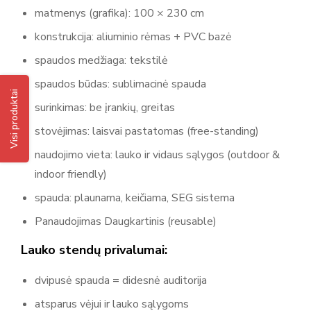
matmenys (grafika): 100 × 230 cm
konstrukcija: aliuminio rėmas + PVC bazė
spaudos medžiaga: tekstilė
spaudos būdas: sublimacinė spauda
Visi produktai
surinkimas: be įrankių, greitas
stovėjimas: laisvai pastatomas (free-standing)
naudojimo vieta: lauko ir vidaus sąlygos (outdoor &
indoor friendly)
spauda: plaunama, keičiama, SEG sistema
Panaudojimas Daugkartinis (reusable)
Lauko stendų privalumai:
dvipusė spauda = didesnė auditorija
atsparus vėjui ir lauko sąlygoms