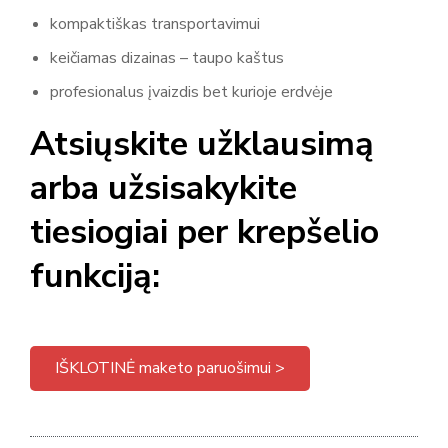
kompaktiškas transportavimui
keičiamas dizainas – taupo kaštus
profesionalus įvaizdis bet kurioje erdvėje
Atsiųskite užklausimą
arba užsisakykite
tiesiogiai per krepšelio
funkciją:
IŠKLOTINĖ maketo paruošimui >