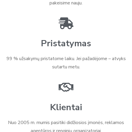
pakeisime nauju.
Pristatymas
99 % užsakymų pristatome laiku. Jei pažadėjome – atvyks
sutartu metu.
Klientai
Nuo 2005 m. mumis pasitiki didžiosios įmonės, reklamos
agentūros ir renginių organizatoriai.