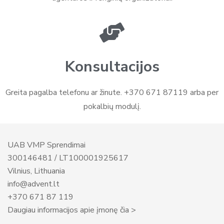
Konsultacijos
Greita pagalba telefonu ar žinute. +370 671 87119 arba per
pokalbių modulį.
UAB VMP Sprendimai
300146481 / LT100001925617
Vilnius, Lithuania
info@advent.lt
+370 671 87 119
Daugiau informacijos apie įmonę čia >