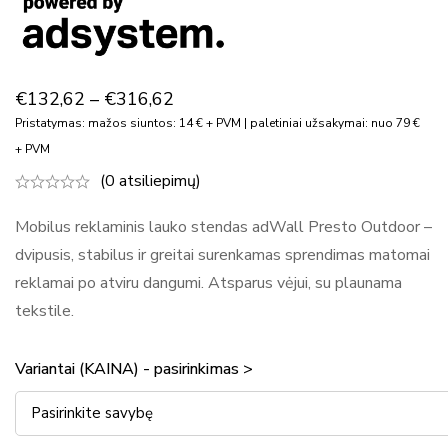
€
132,62
–
€
316,62
Pristatymas: mažos siuntos: 14 € + PVM | paletiniai užsakymai: nuo 79 €
+ PVM
(0 atsiliepimų)
Mobilus reklaminis lauko stendas adWall Presto Outdoor –
dvipusis, stabilus ir greitai surenkamas sprendimas matomai
reklamai po atviru dangumi. Atsparus vėjui, su plaunama
tekstile.
Variantai (KAINA) - pasirinkimas >