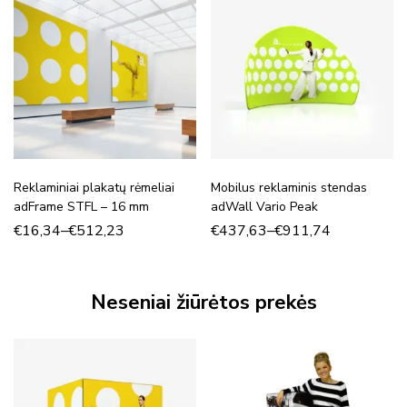
Reklaminiai plakatų rėmeliai
Mobilus reklaminis stendas
adFrame STFL – 16 mm
adWall Vario Peak
€
16,34
–
€
512,23
€
437,63
–
€
911,74
Neseniai žiūrėtos prekės