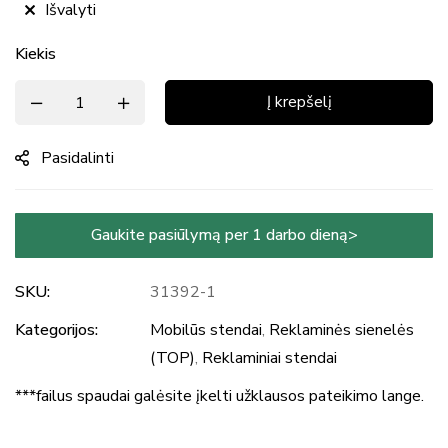
Išvalyti
Kiekis
Į krepšelį
Pasidalinti
Gaukite pasiūlymą per 1 darbo dieną>
SKU:
31392-1
Kategorijos:
Mobilūs stendai
,
Reklaminės sienelės
(TOP)
,
Reklaminiai stendai
***failus spaudai galėsite įkelti užklausos pateikimo lange.