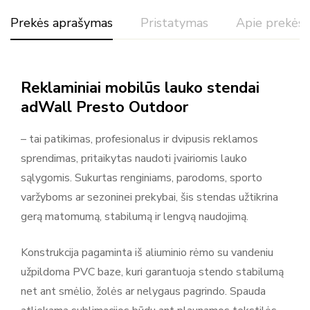
Prekės aprašymas
Pristatymas
Apie prekės 
Reitingas ir atsiliepimai
Reklaminiai mobilūs lauko stendai
Pagal 0 atsiliepimų
adWall Presto Outdoor
Rašyti atsiliepimą
– tai patikimas, profesionalus ir dvipusis reklamos
sprendimas, pritaikytas naudoti įvairiomis lauko
Daugiau prekių
sąlygomis. Sukurtas renginiams, parodoms, sporto
Nėra atsiliepimų.
Adsystem
varžyboms ar sezoninei prekybai, šis stendas užtikrina
gerą matomumą, stabilumą ir lengvą naudojimą.
Adsystem – reklaminiai sprendimai, stendai ir parodų įranga
Adsystem yra reklamos ir parodų sistemų gamintojas,
Konstrukcija pagaminta iš aliuminio rėmo su vandeniu
kuriantis įvairius reklamos sprendimus ir ekspozicinius
užpildoma PVC baze, kuri garantuoja stendo stabilumą
įrenginius verslui ir renginiams. Produktų asortimentą sudaro
net ant smėlio, žolės ar nelygaus pagrindo. Spauda
reklaminės sienelės, roll-up stendai, šviesdėžės (lightbox),