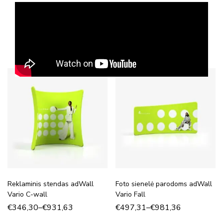
Panašios prekės
Reklaminis stendas adWall
Foto sienelė parodoms adWall
Vario C-wall
Vario Fall
€
346,30
–
€
931,63
€
497,31
–
€
981,36