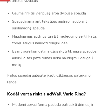
pateiktus vizualus.
Galima rinktis vienpusę arba dvipusę spaudą
Spausdinama ant tekstilės audinio naudojant
sublimacinę spaudą
Naudojamas audinys turi B1 nedegumo sertifikatą,
todėl saugus naudoti renginiuose
Esant poreikiui, galima užsisakyti tik naują spaudos
audinį, o tas pats rėmas lieka naudojimui daugelį
metų
Failus spaudai galėsite įkelti užklausos pateikimo
lange.
Kodėl verta rinktis adWall Vario Ring?
Moderni apvali forma padeda patraukti dėmesį ir