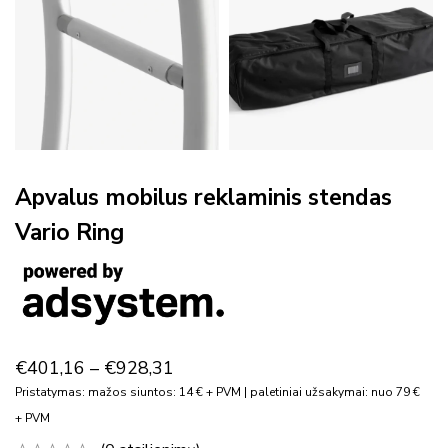
Apvalus mobilus reklaminis stendas
Vario Ring
€
401,16
–
€
928,31
Pristatymas: mažos siuntos: 14 € + PVM | paletiniai užsakymai: nuo 79 €
+ PVM