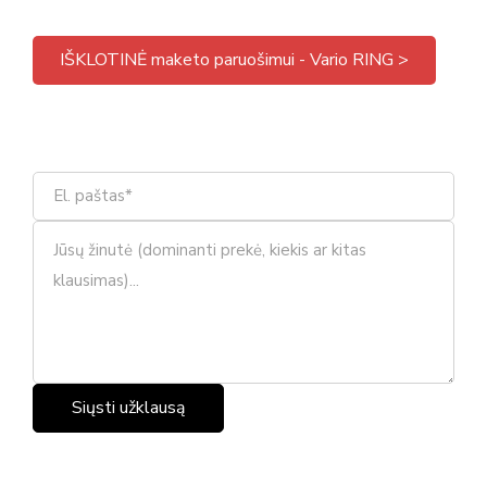
IŠKLOTINĖ maketo paruošimui - Vario RING >