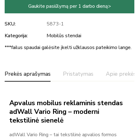
Gaukite pasiūlymą per 1 darbo dieną>
SKU:
5873-1
Kategorija:
Mobilūs stendai
***failus spaudai galėsite įkelti užklausos pateikimo lange.
Prekės aprašymas
Pristatymas
Apie prekės 
Reitingas ir atsiliepimai
Apvalus mobilus reklaminis stendas
Pagal 0 atsiliepimų
adWall Vario Ring – moderni
tekstilinė sienelė
Rašyti atsiliepimą
adWall Vario Ring – tai tekstilinė apvalios formos
Daugiau prekių