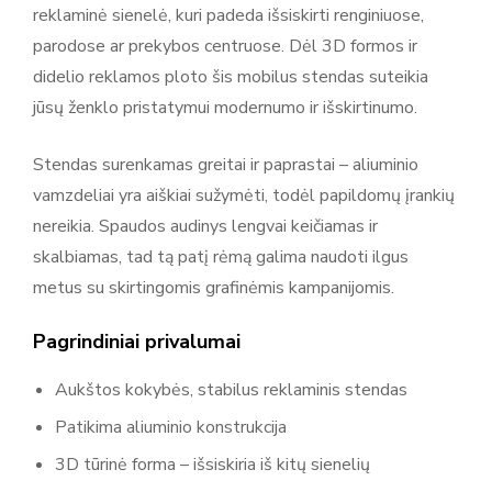
reklaminė sienelė, kuri padeda išsiskirti renginiuose,
Nėra atsiliepimų.
Adsystem
parodose ar prekybos centruose. Dėl 3D formos ir
didelio reklamos ploto šis mobilus stendas suteikia
Adsystem – reklaminiai sprendimai, stendai ir parodų įranga
jūsų ženklo pristatymui modernumo ir išskirtinumo.
Adsystem yra reklamos ir parodų sistemų gamintojas,
kuriantis įvairius reklamos sprendimus ir ekspozicinius
Stendas surenkamas greitai ir paprastai – aliuminio
įrenginius verslui ir renginiams. Produktų asortimentą sudaro
vamzdeliai yra aiškiai sužymėti, todėl papildomų įrankių
reklaminės sienelės, roll-up stendai, šviesdėžės (lightbox),
nereikia. Spaudos audinys lengvai keičiamas ir
parodų stendai, baneriai ir kitos sistemos reklamai bei
skalbiamas, tad tą patį rėmą galima naudoti ilgus
ekspozicijoms. Adsystem gaminiai yra moduliniai, mobilūs ir
metus su skirtingomis grafinėmis kampanijomis.
lengvai surenkami, todėl tinka naudojimui parodose,
renginiuose, prekybos vietose ir komunikacijos erdvėse, kur
Pagrindiniai privalumai
svarbu aiškiai ir efektyviai pristatyti prekę ar prekės ženklą.
Aukštos kokybės, stabilus reklaminis stendas
Patikima aliuminio konstrukcija
3D tūrinė forma – išsiskiria iš kitų sienelių