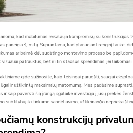
anoma, kad mobilumas reikalauja kompromisų su konstrukcijos tvi
s paneigia šį mitą. Suprantama, kad planuojant renginį lauke, didž
škumas ar baimė dėl sudėtingo montavimo proceso be papildomo
k vizualiai patrauklus, bet ir itin stabilus sprendimas, jei laikomasi
ktiniame gide sužinosite, kaip teisingai paruošti, saugiai eksploat
 ilgai ir užtikrintų maksimalų matomumą. Mes padėsime suprasti, 
 ir kaip paversti šią įrangą ilgalaike investicija į jūsų prekės ž
o subtilybių iki tinkamo sandėliavimo, užtikrinančio nepriekaišti
pučiamų konstrukcijų privaluma
sprendimą?