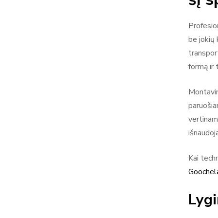
Profesio
be jokių 
transport
formą ir 
Montavim
paruošia
vertinama
išnaudoja
Kai techn
Goochela
Lygi