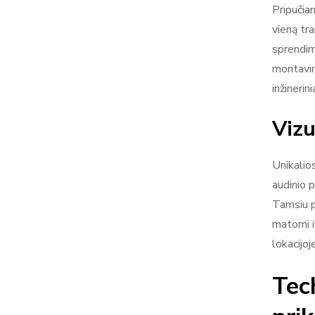
Pripučia
vieną tr
sprendim
montavim
inžinerin
Vizu
Unikalio
audinio 
Tamsiu 
matomi i
lokacijoje
Tec