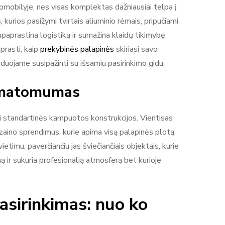
omobilyje, nes visas komplektas dažniausiai telpa į
urios pasižymi tvirtais aliuminio rėmais, pripučiami
paprastina logistiką ir sumažina klaidų tikimybę
prasti, kaip
prekybinės palapinės
skiriasi savo
enduojame susipažinti su išsamiu pasirinkimo gidu.
o matomumas
nei standartinės kampuotos konstrukcijos. Vientisas
zaino sprendimus, kurie apima visą palapinės plotą.
ietimu, paverčiančiu jas šviečiančiais objektais, kurie
 ir sukuria profesionalią atmosferą bet kurioje
asirinkimas: nuo ko