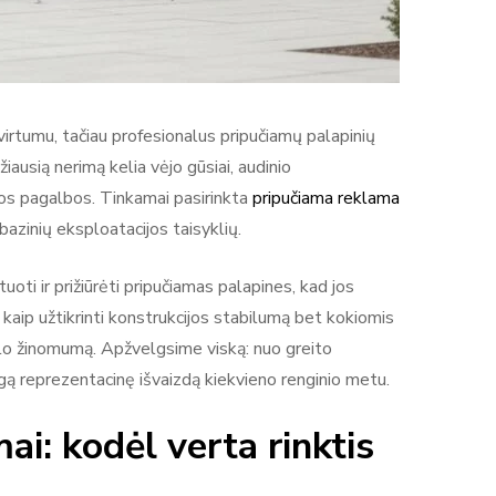
rtumu, tačiau profesionalus pripučiamų palapinių
iausią nerimą kelia vėjo gūsiai, audinio
s pagalbos. Tinkamai pasirinkta
pripučiama reklama
 bazinių eksploatacijos taisyklių.
uoti ir prižiūrėti pripučiamas palapines, kad jos
kaip užtikrinti konstrukcijos stabilumą bet kokiomis
enklo žinomumą. Apžvelgsime viską: nuo greito
ngą reprezentacinę išvaizdą kiekvieno renginio metu.
i: kodėl verta rinktis