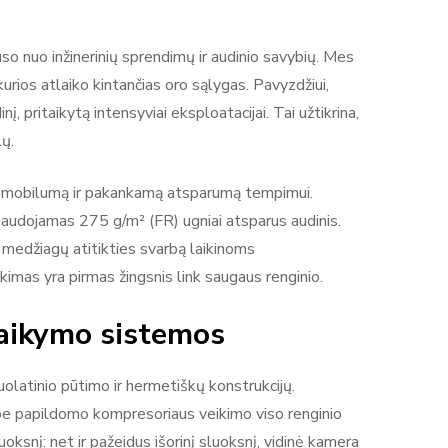
uso nuo inžinerinių sprendimų ir audinio savybių. Mes
urios atlaiko kintančias oro sąlygas. Pavyzdžiui,
pritaikytą intensyviai eksploatacijai. Tai užtikrina,
lų.
jos mobilumą ir pakankamą atsparumą tempimui.
naudojamas 275 g/m² (FR) ugniai atsparus audinis.
medžiagų atitikties svarbą laikinoms
imas yra pirmas žingsnis link saugaus renginio.
laikymo sistemos
nuolatinio pūtimo ir hermetiškų konstrukcijų.
a be papildomo kompresoriaus veikimo viso renginio
snį: net ir pažeidus išorinį sluoksnį, vidinė kamera