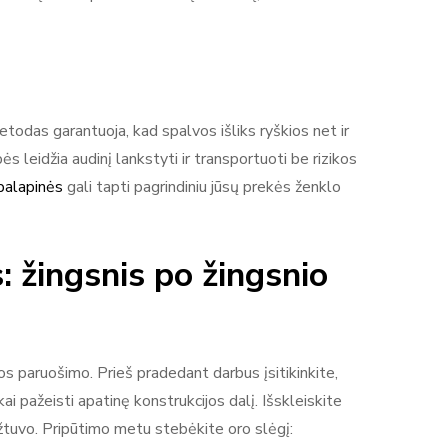
todas garantuoja, kad spalvos išliks ryškios net ir
 leidžia audinį lankstyti ir transportuoti be rizikos
palapinės
gali tapti pagrindiniu jūsų prekės ženklo
 žingsnis po žingsnio
s paruošimo. Prieš pradedant darbus įsitikinkite,
ai pažeisti apatinę konstrukcijos dalį. Išskleiskite
vožtuvo. Pripūtimo metu stebėkite oro slėgį: