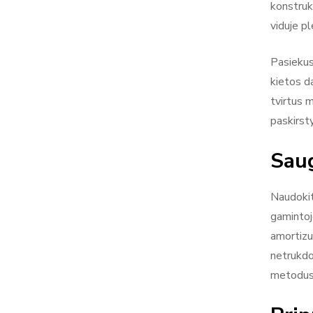
konstrukc
viduje pl
Pasiekus
kietos d
tvirtus 
paskirst
Saug
Naudokit
gamintojo
amortizuo
netrukdo
metodus 