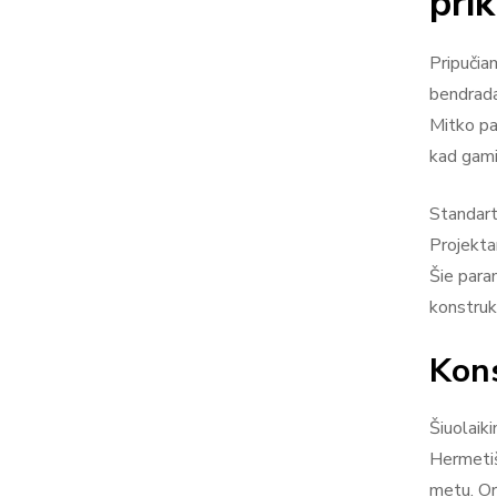
pri
Pripučiam
bendrada
Mitko pa
kad gami
Standart
Projekta
Šie para
konstruk
Kons
Šiuolaiki
Hermetiš
metu. Or