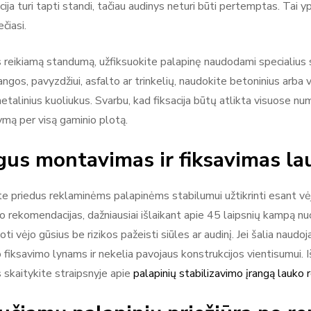
ija turi tapti standi, tačiau audinys neturi būti pertemptas. Tai 
ečiasi.
 reikiamą standumą, užfiksuokite palapinę naudodami specialius sv
angos, pavyzdžiui, asfalto ar trinkelių, naudokite betoninius ar
metalinius kuoliukus. Svarbu, kad fiksacija būtų atlikta visuose 
ymą per visą gaminio plotą.
us montavimas ir fiksavimas la
e priedus reklaminėms palapinėms stabilumui užtikrinti esant vė
 rekomendacijas, dažniausiai išlaikant apie 45 laipsnių kampą nuo 
ti vėjo gūsius be rizikos pažeisti siūles ar audinį. Jei šalia naudoj
 fiksavimo lynams ir nekelia pavojaus konstrukcijos vientisumui. I
skaitykite straipsnyje apie
palapinių stabilizavimo įrangą lauko 