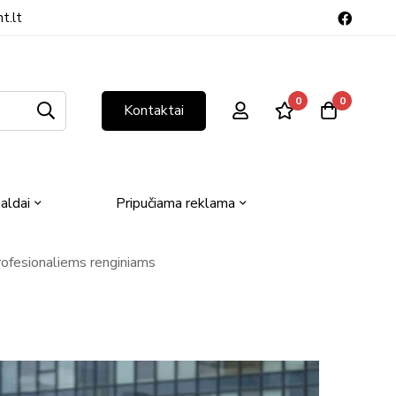
t.lt
0
0
Kontaktai
aldai
Pripučiama reklama
profesionaliems renginiams