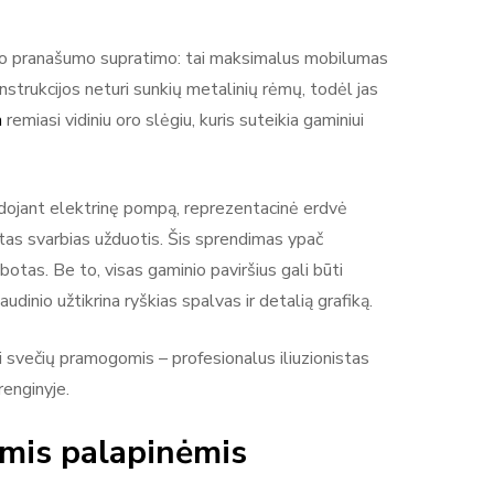
inio pranašumo supratimo: tai maksimalus mobilumas
onstrukcijos neturi sunkių metalinių rėmų, todėl jas
a
remiasi vidiniu oro slėgiu, kuris suteikia gaminiui
audojant elektrinę pompą, reprezentacinė erdvė
itas svarbias užduotis. Šis sprendimas ypač
botas. Be to, visas gaminio paviršius gali būti
inio užtikrina ryškias spalvas ir detalią grafiką.
nti svečių pramogomis – profesionalus iliuzionistas
renginyje.
ėmis palapinėmis