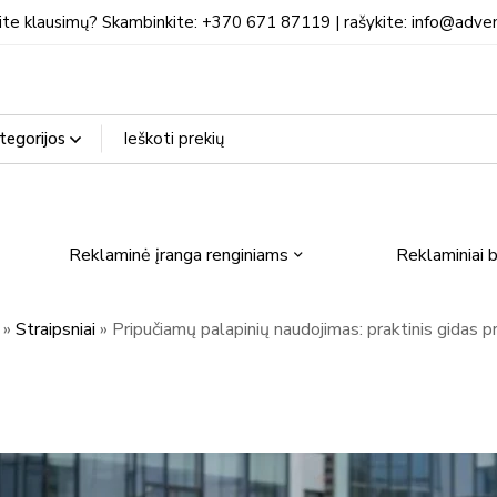
ite klausimų? Skambinkite: +370 671 87119 | rašykite: info@adven
Reklaminė įranga renginiams
Reklaminiai b
»
Straipsniai
»
Pripučiamų palapinių naudojimas: praktinis gidas 