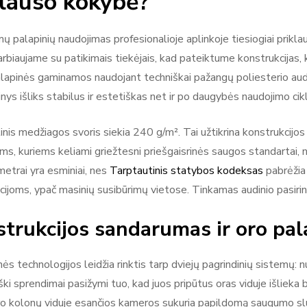
klauso kokybė?
ų palapinių naudojimas profesionalioje aplinkoje tiesiogiai prikla
rbiaujame su patikimais tiekėjais, kad pateiktume konstrukcijas, k
lapinės gaminamos naudojant techniškai pažangų poliesterio audinį, 
nys išliks stabilus ir estetiškas net ir po daugybės naudojimo cik
inis medžiagos svoris siekia 240 g/m². Tai užtikrina konstrukci
ms, kuriems keliami griežtesni priešgaisrinės saugos standartai, 
metrai yra esminiai, nes
Tarptautinis statybos kodeksas
pabrėžia 
cijoms, ypač masinių susibūrimų vietose. Tinkamas audinio pasirink
trukcijos sandarumas ir oro pa
nės technologijos leidžia rinktis tarp dviejų pagrindinių sistemų: 
ki sprendimai pasižymi tuo, kad juos pripūtus oras viduje išliek
o kolonų viduje esančios kameros sukuria papildomą saugumo sluok