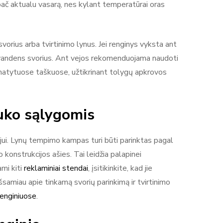
ypač aktualu vasarą, nes kylant temperatūrai oras
orius arba tvirtinimo lynus. Jei renginys vyksta ant
ba vandens svorius. Ant vejos rekomenduojama naudoti
numatytuose taškuose, užtikrinant tolygų apkrovos
uko sąlygomis
jui. Lynų tempimo kampas turi būti parinktas pagal
konstrukcijos ašies. Tai leidžia palapinei
ami kiti
reklaminiai stendai
, įsitikinkite, kad jie
šsamiau apie tinkamą svorių parinkimą ir tvirtinimo
renginiuose
.