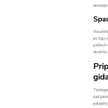
apsaugo 
Spau
Vizualin
po ilgų v
pažeisti 
akcentu,
Pri
gid
Teisinga
kad pavir
palapinę