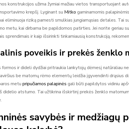
mos konstrukcijos užima žymiai mažiau vietos transportuojant aut
ansportavimo krepšį. Lyginant su
Mitko
gaminamomis palapinėmis, k
ai eliminuoja riziką pamesti smulkias jungiamąsias detales. Tai su
o metu, kai dirbama be papildomos patirties. Jei norite geriau su
iais sprendimais ir kaip išsirinkti tinkamiausią konstrukciją, rekom
alinis poveikis ir prekės ženkl
s formos ir dideli dydžiai pritraukia lankytojų dėmesį natūraliau 
paviršius be matomų rėmo elementų leidžia įgyvendinti drąsius di
paros metu
pripučiamos palapinės
gali būti papildytos vidiniu apšv
š didelio atstumo. Tai užtikrina išskirtinį prekės ženklo matomumą
.
hninės savybės ir medžiagų p