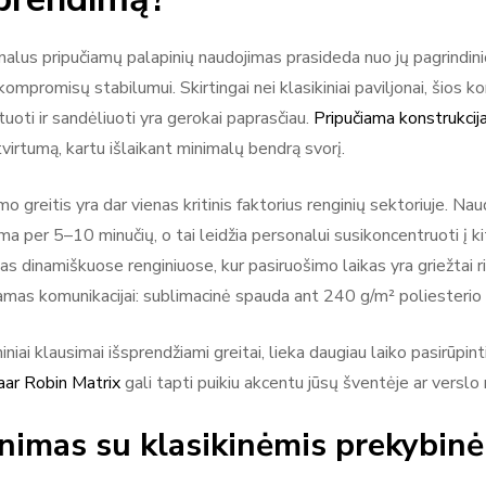
nalus pripučiamų palapinių naudojimas prasideda nuo jų pagrind
kompromisų stabilumui. Skirtingai nei klasikiniai paviljonai, šios k
uoti ir sandėliuoti yra gerokai paprasčiau.
Pripučiama konstrukcij
tvirtumą, kartu išlaikant minimalų bendrą svorį.
o greitis yra dar vienas kritinis faktorius renginių sektoriuje. N
ma per 5–10 minučių, o tai leidžia personalui susikoncentruoti į k
s dinamiškuose renginiuose, kur pasiruošimo laikas yra griežtai ri
mas komunikacijai: sublimacinė spauda ant 240 g/m² poliesterio aud
iniai klausimai išsprendžiami greitai, lieka daugiau laiko pasirūpi
ar Robin Matrix
gali tapti puikiu akcentu jūsų šventėje ar verslo 
nimas su klasikinėmis prekybin