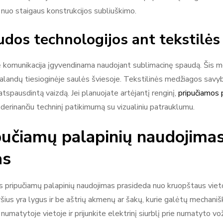
nuo staigaus konstrukcijos subliuškimo.
dos technologijos ant tekstilės
ė komunikacija įgyvendinama naudojant sublimacinę spaudą. Šis me
alandų tiesioginėje saulės šviesoje. Tekstilinės medžiagos savybės
atspausdintą vaizdą. Jei planuojate artėjantį renginį,
pripučiamos 
 derinančiu techninį patikimumą su vizualiniu patrauklumu.
pučiamų palapinių naudojimas:
as
s pripučiamų palapinių naudojimas prasideda nuo kruopštaus vieto
šius yra lygus ir be aštrių akmenų ar šakų, kurie galėtų mechanišk
 numatytoje vietoje ir prijunkite elektrinį siurblį prie numatyto 