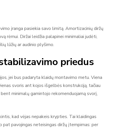
zavimo įranga pasiekia savo limitą. Amortizacinių diržų
ėmui. Diržai leidžia palapinei minimaliai judėti,
lių lūžių ar audinio plyšimo.
stabilizavimo priedus
kcijos, jei bus padaryta klaidų montavimo metu. Viena
enas svoris ant kojos išgelbės konstrukciją, tačiau
ėti bent minimalų gamintojo rekomenduojamą svorį,
intis, kad vėjas nepakeis krypties. Tai klaidingas
 Taip pat pavojingas neteisingas diržų įtempimas: per