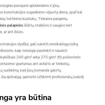
esioginiu pavojumi aplinkiniams ir jūsų
mo konstrukcijos sugadinimo vėjuotą dieną, ypač kai
ių tvirtinimo kuoliukų. Tinkama palapinių
inės palapinės
išliktų stabilios ir saugios bet
, ar ant žolės.
trukcijos dydžiui, gali sukelti nereikalingą riziką
nosite, kaip teisingai pasirinkti ir naudoti
okybiškais 240 g/m² arba 275 g/m² (fr) poliesterio
ontavimo ypatumus ant asfalto ar trinkelių.
tų surinkimą, kad jūsų komanda galėtų
šią apžvalgą, galėsite užtikrinti profesionalų įvaizdį
anga yra būtina