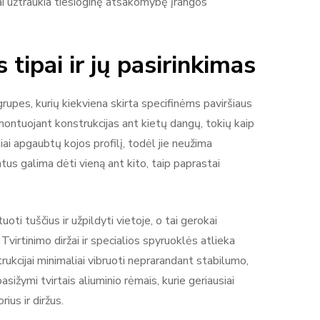
tai užtraukia tiesioginę atsakomybę įrangos
 tipai ir jų pasirinkimas
grupes, kurių kiekviena skirta specifinėms paviršiaus
montuojant konstrukcijas ant kietų dangų, tokių kaip
liai apgaubtų kojos profilį, todėl jie neužima
us galima dėti vieną ant kito, taip paprastai
ti tuščius ir užpildyti vietoje, o tai gerokai
virtinimo diržai ir specialios spyruoklės atlieka
trukcijai minimaliai vibruoti neprarandant stabilumo,
asižymi tvirtais aliuminio rėmais, kurie geriausiai
ius ir diržus.