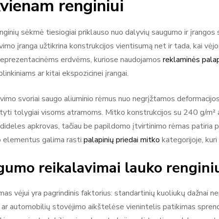
kvienam renginiui
nginių sėkmė tiesiogiai priklauso nuo dalyvių saugumo ir įrangos s
vimo įranga užtikrina konstrukcijos vientisumą net ir tada, kai vėjo
reprezentacinėms erdvėms, kuriose naudojamos
reklaminės pala
linkiniams ar kitai ekspozicinei įrangai.
avimo svoriai saugo aliuminio rėmus nuo negrįžtamos deformacij
styti tolygiai visoms atramoms. Mitko konstrukcijos su 240 g/m² 
i dideles apkrovas, tačiau be papildomo įtvirtinimo rėmas patiria
 elementus galima rasti
palapinių priedai mitko
kategorijoje, kur
umo reikalavimai lauko rengini
as vėjui yra pagrindinis faktorius: standartinių kuoliukų dažnai 
 ar automobilių stovėjimo aikštelėse vienintelis patikimas sprend