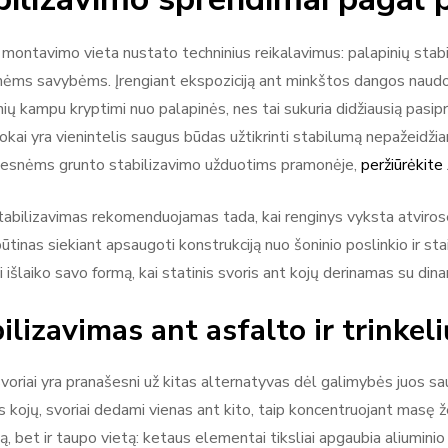
montavimo vieta nustato techninius reikalavimus: palapinių stabili
ėms savybėms. Įrengiant ekspoziciją ant minkštos dangos naudojam
nių kampu kryptimi nuo palapinės, nes tai sukuria didžiausią pasip
lokai yra vienintelis saugus būdas užtikrinti stabilumą nepažeidži
esnėms grunto stabilizavimo užduotims pramonėje,
peržiūrėkit
tabilizavimas rekomenduojamas tada, kai renginys vyksta atvirose v
ūtinas siekiant apsaugoti konstrukciją nuo šoninio poslinkio ir st
i išlaiko savo formą, kai statinis svoris ant kojų derinamas su dina
ilizavimas ant asfalto ir trinkeli
voriai yra pranašesni už kitas alternatyvas dėl galimybės juos sa
s kojų, svoriai dedami vienas ant kito, taip koncentruojant masę 
, bet ir taupo vietą: ketaus elementai tiksliai apgaubia aliuminio p