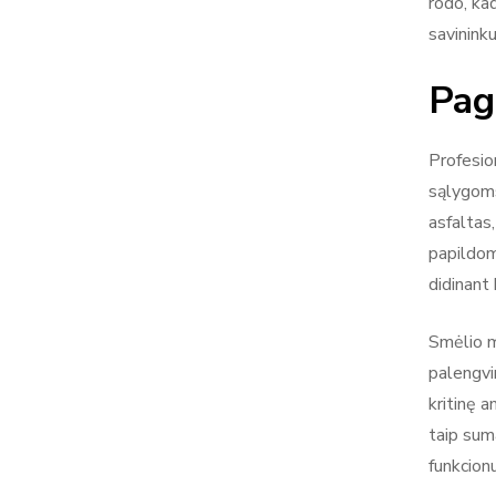
rodo, ka
savininku
Pagr
Profesion
sąlygoms
asfaltas,
papildom
didinant
Smėlio ma
palengvin
kritinę a
taip sum
funkcionu