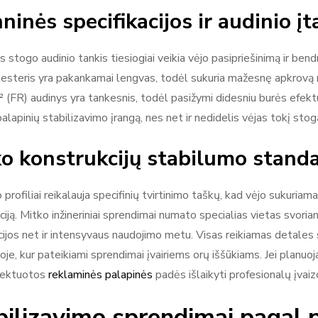
ninės specifikacijos ir audinio įt
s stogo audinio tankis tiesiogiai veikia vėjo pasipriešinimą ir be
iesteris yra pakankamai lengvas, todėl sukuria mažesnę apkrovą 
 (FR) audinys yra tankesnis, todėl pasižymi didesniu burės efektu.
palapinių stabilizavimo įrangą, nes net ir nedidelis vėjas tokį stog
o konstrukcijų stabilumo standa
 profiliai reikalauja specifinių tvirtinimo taškų, kad vėjo sukuriam
iją. Mitko inžineriniai sprendimai numato specialias vietas svoria
ijos net ir intensyvaus naudojimo metu. Visas reikiamas detales s
oje, kur pateikiami sprendimai įvairiems orų iššūkiams. Jei planuoj
ektuotos
reklaminės palapinės
padės išlaikyti profesionalų įvai
bilizavimo sprendimai pagal p