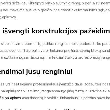
suveržti diržai gali iškraipyti Mitko aliuminio rėmą, o per laisvi n
ijų dėl maksimalaus vėjo greičio, nes esant ekstremalioms sąlygo
ą apkrovą.
 išvengti konstrukcijos pažeidi
i stabilizavimo elementų patikra renginio metu padeda laiku pasteb
kusius svorius. Taip pat svarbi tinkama priežiūra: svorių blokų sa
 ir užtikrina ilgaamžiškumą. Tai leidžia išlaikyti profesionalią įra
ndimai jūsų renginiui
as yra neatsiejama profesionalaus įvaizdžio dalis, todėl teisingas
palapinių stabilizavimo įranga apsaugo jūsų turtą ir užtikrina sk
ės palapinės
asortimentą ir raskite tinkamiausius priedus savo kon