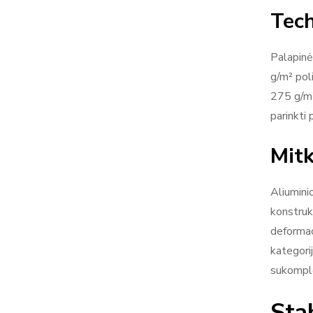
Tech
Palapinė
g/m² pol
275 g/m²
parinkti 
Mitk
Aliuminio
konstrukc
deformac
kategorij
sukompl
Sta