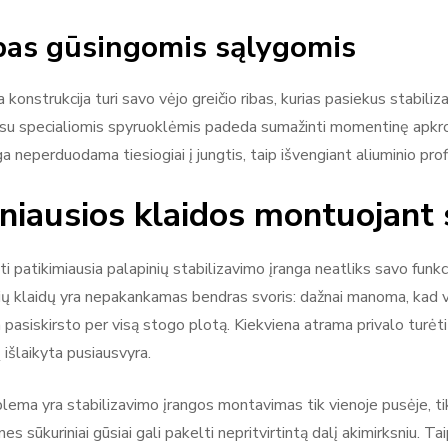
bas gūsingomis sąlygomis
 konstrukcija turi savo vėjo greičio ribas, kurias pasiekus stabili
su specialiomis spyruoklėmis padeda sumažinti momentinę apkrovą r
a neperduodama tiesiogiai į jungtis, taip išvengiant aliuminio profi
niausios klaidos montuojant 
ati patikimiausia palapinių stabilizavimo įranga neatliks savo fun
ių klaidų yra nepakankamas bendras svoris: dažnai manoma, kad vi
a pasiskirsto per visą stogo plotą. Kiekviena atrama privalo tur
 išlaikyta pusiausvyra.
blema yra stabilizavimo įrangos montavimas tik vienoje pusėje, tik
 nes sūkuriniai gūsiai gali pakelti nepritvirtintą dalį akimirksniu.