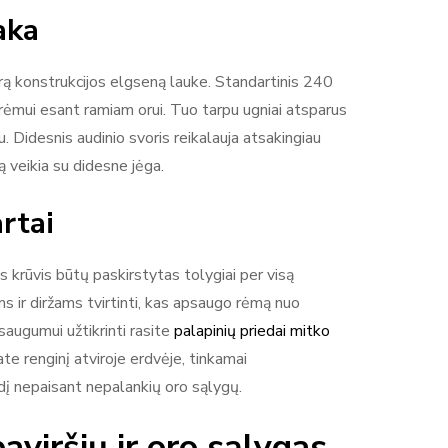
aka
ndrą konstrukcijos elgseną lauke. Standartinis 240
rėmui esant ramiam orui. Tuo tarpu ugniai atsparus
 Didesnis audinio svoris reikalauja atsakingiau
ą veikia su didesne jėga.
rtai
as krūvis būtų paskirstytas tolygiai per visą
ms ir diržams tvirtinti, kas apsaugo rėmą nuo
augumui užtikrinti rasite
palapinių priedai mitko
ate renginį atviroje erdvėje, tinkamai
zdį nepaisant nepalankių oro sąlygų.
aviršių ir oro sąlygas