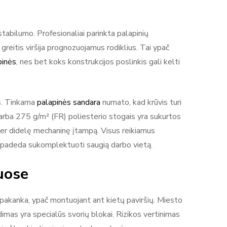
tabilumo. Profesionaliai parinkta palapinių
 greitis viršija prognozuojamus rodiklius. Tai ypač
pinės
, nes bet koks konstrukcijos poslinkis gali kelti
os. Tinkama
palapinės sandara
numato, kad krūvis turi
arba 275 g/m² (FR) poliesterio stogais yra sukurtos
 per didelę mechaninę įtampą. Visus reikiamus
i padeda sukomplektuoti saugią darbo vietą.
uose
nepakanka, ypač montuojant ant kietų paviršių. Miesto
imas yra specialūs svorių blokai. Rizikos vertinimas