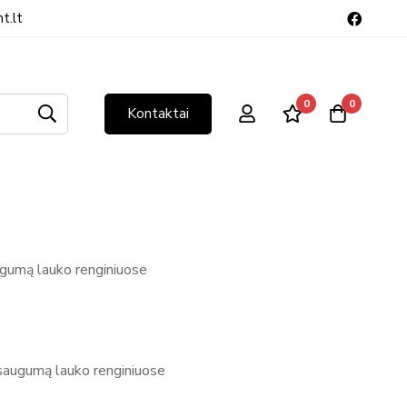
t.lt
0
0
Kontaktai
augumą lauko renginiuose