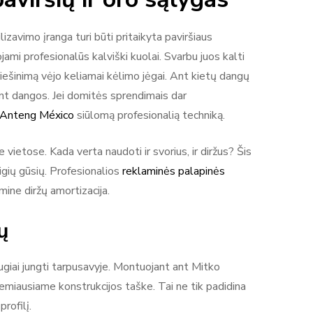
zavimo įranga turi būti pritaikyta paviršiaus
i profesionalūs kalviški kuolai. Svarbu juos kalti
riešinimą vėjo keliamai kėlimo jėgai. Ant kietų dangų
ant dangos. Jei domitės sprendimais dar
e Anteng México
siūlomą profesionalią techniką.
ietose. Kada verta naudoti ir svorius, ir diržus? Šis
aigių gūsių. Profesionalios
reklaminės palapinės
mine diržų amortizacija.
ų
ugiai jungti tarpusavyje. Montuojant ant Mitko
žemiausiame konstrukcijos taške. Tai ne tik padidina
rofilį.