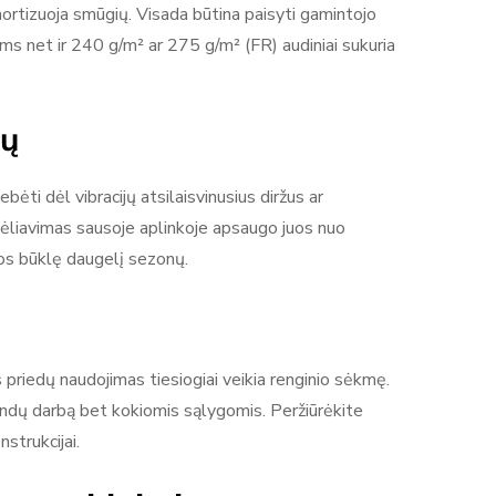
eamortizuoja smūgių. Visada būtina paisyti gamintojo
ms net ir 240 g/m² ar 275 g/m² (FR) audiniai sukuria
mų
ėti dėl vibracijų atsilaisvinusius diržus ar
ndėliavimas sausoje aplinkoje apsaugo juos nuo
ngos būklę daugelį sezonų.
 priedų naudojimas tiesiogiai veikia renginio sėkmę.
landų darbą bet kokiomis sąlygomis. Peržiūrėkite
strukcijai.