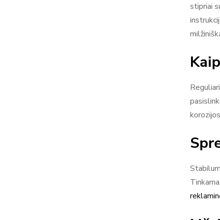
stipriai 
instrukc
milžinišk
Kaip
Reguliar
pasislin
korozijos
Spre
Stabilum
Tinkama 
reklamin