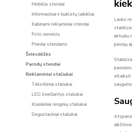
kie
Mobilūs stendai
Informaciniai ir bukletų laikikliai
Lauko re
Kabinami reklaminiai stendai
stabiliza
Foto sienelės
aktualu 
Priedai stendams
pavojų ap
Šviesdėžės
Stabiliz
Parodų stendai
pasiskir
Reklaminiai staliukai
atlaikyt
Tekstiliniai staliukai
saugumo
LED šviečiantys staliukai
Saug
Klasikiniai renginių staliukai
Degustaciniai staliukai
Atsparum
aikštėse