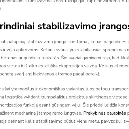
d ignoruojant stabilizavimą, konstrukcija gali tapti nevaldoma, o 
i.
indiniai stabilizavimo įrangos
ali palapinių stabilizavimo įranga skirstoma į kelias pagrindines 
 ir vėjo apkrovoms. Ketaus svoriai yra stabiliausias sprendimas 
 betonas ar grindinio trinkelės. Šie svoriai gaminami taip, kad tiks
os vietos ir išlaiko estetišką ekspozicijos vaizdą. Ketaus element
 bendrą svorį ant kiekvienos atramos pagal poreikį.
išai yra mobilus ir ekonomiškas variantas: juos patogu transportuo
a logistiką vykdant trumpalaikius projektus skirtingose vietose. T
mortizacijos funkciją esant gūsingam vėjui. Šie priedai leidžia kons
ažinant mechaninę įtampą rėmo jungtyse.
Prekybinės palapinės
p
oja derinant kelis stabilizavimo būdus vienu metu, pavyzdžiui, svor