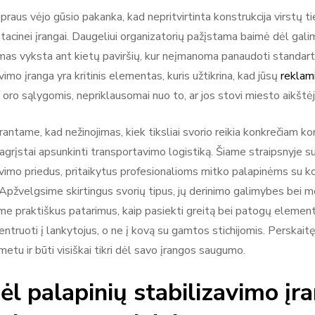
praus vėjo gūsio pakanka, kad nepritvirtinta konstrukcija virstų ti
tacinei įrangai. Daugeliui organizatorių pažįstama baimė dėl gali
as vyksta ant kietų paviršių, kur neįmanoma panaudoti standartin
vimo įranga yra kritinis elementas, kuris užtikrina, kad jūsų
reklam
oro sąlygomis, nepriklausomai nuo to, ar jos stovi miesto aikštėje
ntame, kad nežinojimas, kiek tiksliai svorio reikia konkrečiam kons
grįstai apsunkinti transportavimo logistiką. Šiame straipsnyje suži
avimo priedus, pritaikytus profesionalioms mitko palapinėms su k
 Apžvelgsime skirtingus svorių tipus, jų derinimo galimybes bei m
me praktiškus patarimus, kaip pasiekti greitą bei patogų elemen
ntruoti į lankytojus, o ne į kovą su gamtos stichijomis. Perskaitę 
metu ir būti visiškai tikri dėl savo įrangos saugumo.
ėl palapinių stabilizavimo įr