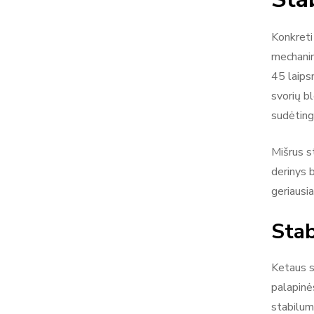
Konkreti 
mechanin
45 laips
svorių b
sudėting
Mišrus s
derinys b
geriausia
Stab
Ketaus s
palapinė
stabilumą