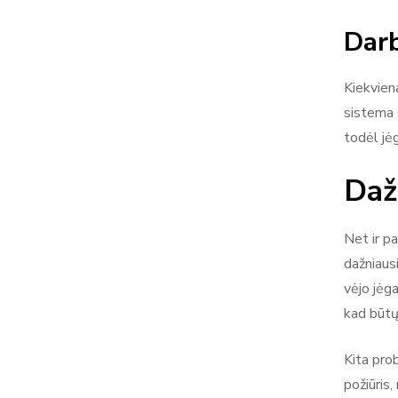
Dar
Kiekviena
sistema 
todėl jėg
Daž
Net ir p
dažniaus
vėjo jėg
kad būtų
Kita pro
požiūris,