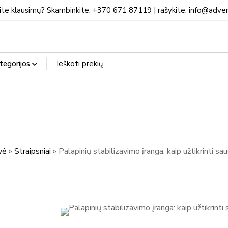
ite klausimų? Skambinkite: +370 671 87119 | rašykite: info@adven
vė
»
Straipsniai
»
Palapinių stabilizavimo įranga: kaip užtikrinti s