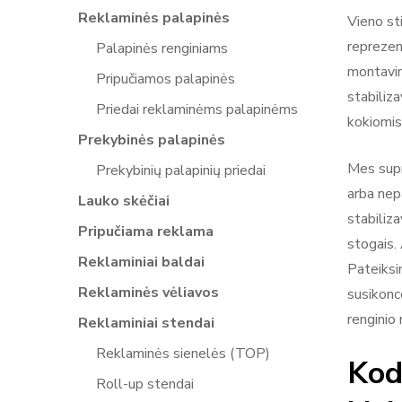
Reklaminės palapinės
Vieno sti
reprezen
Palapinės renginiams
montavim
Pripučiamos palapinės
stabiliza
Priedai reklaminėms palapinėms
kokiomis 
Prekybinės palapinės
Mes supra
Prekybinių palapinių priedai
arba nepa
Lauko skėčiai
stabiliz
Pripučiama reklama
stogais.
Reklaminiai baldai
Pateiksi
Reklaminės vėliavos
susikonce
renginio 
Reklaminiai stendai
Reklaminės sienelės (TOP)
Kod
Roll-up stendai