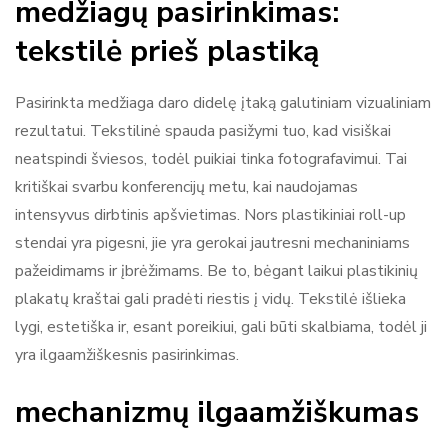
medžiagų pasirinkimas:
tekstilė prieš plastiką
Pasirinkta medžiaga daro didelę įtaką galutiniam vizualiniam
rezultatui. Tekstilinė spauda pasižymi tuo, kad visiškai
neatspindi šviesos, todėl puikiai tinka fotografavimui. Tai
kritiškai svarbu konferencijų metu, kai naudojamas
intensyvus dirbtinis apšvietimas. Nors plastikiniai roll-up
stendai yra pigesni, jie yra gerokai jautresni mechaniniams
pažeidimams ir įbrėžimams. Be to, bėgant laikui plastikinių
plakatų kraštai gali pradėti riestis į vidų. Tekstilė išlieka
lygi, estetiška ir, esant poreikiui, gali būti skalbiama, todėl ji
yra ilgaamžiškesnis pasirinkimas.
mechanizmų ilgaamžiškumas