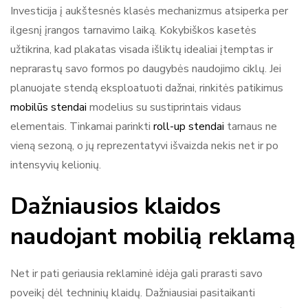
Investicija į aukštesnės klasės mechanizmus atsiperka per
ilgesnį įrangos tarnavimo laiką. Kokybiškos kasetės
užtikrina, kad plakatas visada išliktų idealiai įtemptas ir
neprarastų savo formos po daugybės naudojimo ciklų. Jei
planuojate stendą eksploatuoti dažnai, rinkitės patikimus
mobilūs stendai
modelius su sustiprintais vidaus
elementais. Tinkamai parinkti
roll-up stendai
tarnaus ne
vieną sezoną, o jų reprezentatyvi išvaizda nekis net ir po
intensyvių kelionių.
Dažniausios klaidos
naudojant mobilią reklamą
Net ir pati geriausia reklaminė idėja gali prarasti savo
poveikį dėl techninių klaidų. Dažniausiai pasitaikanti