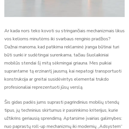
Ar kada nors teko kovoti su stringančiais mechanizmais likus
vos kelioms minutėms iki svarbaus renginio pradžios?
Dažnai manoma, kad patikima reklaminė įranga būtinai turi
būti sunki ir sudėtingai surenkama, tačiau šiuolaikiniai
mobilūs stendai šį mitą sėkmingai griauna. Mes puikiai
suprantame tą erzinantį jausmą, kai nepatogi transportuoti
konstrukcija ar greitai susidėvintys elementai trukdo
profesionaliai reprezentuoti jūsų verslą.
Šis gidas padės jums suprasti pagrindinius mobilių stendų
tipus, jų techninius skirtumus ir pasirinkimo kriterijus, kurie
užtikrins geriausią sprendimą. Aptarsime įvairias galimybes:
nuo paprastų roll-up mechanizmų iki modernių „Adsystem“