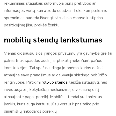
reklaminiais staliukais suformuoja pilną prekybos ar
informacijos vietą, kuri atrodo solidžiai. Toks kompleksinis
sprendimas padeda išvengti vizualinio chaoso ir stiprina
pasitikėjimą jūsų prekės ženklu.
mobilių stendų lankstumas
Vienas didžiausių šios įrangos privalumų yra galimybė greitai
pakeisti tik spaudos audinį ar plakatą nekeičiant pačios
konstrukcijos. Tai ypač naudinga įmonėms, kurios dažnai
atnaujina savo pranešimus ar dalyvauja skirtingo pobūdžio
renginiuose. Patikimi
roll-up stendai
leidžia sutaupyti, nes
investuojate į kokybišką mechanizmą, o vizualinę dalį
atnaujinate pagal poreikį. Mobilūs stendai yra lankstus
įrankis, kuris auga kartu su jūsų verslu ir prisitaiko prie
dinamiškų rinkodaros poreikių.