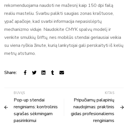
rekomenduojama naudoti ne mažesnį kaip 150 dpi failą
realiu masteliu. Svarbu palikti saugias zonas kraštuose,
ypač apačioje, kad svarbi informacija nepasislėptų
mechanizmo viduje. Naudokite CMYK spalvų modelį ir
venkite smulkių šriftų, nes mobilūs stendai geriausiai veikia
su viena ryškia žinute, kurią lankytojai gali perskaityti iš kelių
metrų atstumo.
Share:
BUVĘS
KITAS
Pop-up stendai
Pripučiamų palapinių
renginiams: kontrolinis
naudojimas: praktinis
sąrašas sėkmingam
gidas profesionaliems
pasirinkimui
renginiams