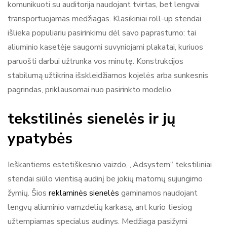
komunikuoti su auditorija naudojant tvirtas, bet lengvai
transportuojamas medžiagas. Klasikiniai roll-up stendai
išlieka populiariu pasirinkimu dėl savo paprastumo: tai
aliuminio kasetėje saugomi suvyniojami plakatai, kuriuos
paruošti darbui užtrunka vos minutę. Konstrukcijos
stabilumą užtikrina išskleidžiamos kojelės arba sunkesnis
pagrindas, priklausomai nuo pasirinkto modelio.
tekstilinės sienelės ir jų
ypatybės
Ieškantiems estetiškesnio vaizdo, „Adsystem“ tekstiliniai
stendai siūlo vientisą audinį be jokių matomų sujungimo
žymių. Šios
reklaminės sienelės
gaminamos naudojant
lengvų aliuminio vamzdelių karkasą, ant kurio tiesiog
užtempiamas specialus audinys. Medžiaga pasižymi