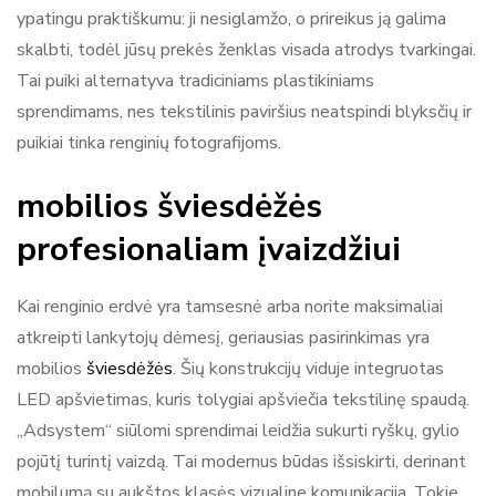
ypatingu praktiškumu: ji nesiglamžo, o prireikus ją galima
skalbti, todėl jūsų prekės ženklas visada atrodys tvarkingai.
Tai puiki alternatyva tradiciniams plastikiniams
sprendimams, nes tekstilinis paviršius neatspindi blyksčių ir
puikiai tinka renginių fotografijoms.
mobilios šviesdėžės
profesionaliam įvaizdžiui
Kai renginio erdvė yra tamsesnė arba norite maksimaliai
atkreipti lankytojų dėmesį, geriausias pasirinkimas yra
mobilios
šviesdėžės
. Šių konstrukcijų viduje integruotas
LED apšvietimas, kuris tolygiai apšviečia tekstilinę spaudą.
„Adsystem“ siūlomi sprendimai leidžia sukurti ryškų, gylio
pojūtį turintį vaizdą. Tai modernus būdas išsiskirti, derinant
mobilumą su aukštos klasės vizualine komunikacija. Tokie