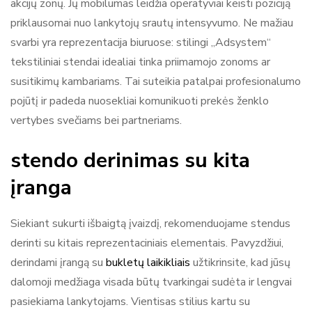
akcijų zonų. Jų mobilumas leidžia operatyviai keisti poziciją
priklausomai nuo lankytojų srautų intensyvumo. Ne mažiau
svarbi yra reprezentacija biuruose: stilingi „Adsystem“
tekstiliniai stendai idealiai tinka priimamojo zonoms ar
susitikimų kambariams. Tai suteikia patalpai profesionalumo
pojūtį ir padeda nuosekliai komunikuoti prekės ženklo
vertybes svečiams bei partneriams.
stendo derinimas su kita
įranga
Siekiant sukurti išbaigtą įvaizdį, rekomenduojame stendus
derinti su kitais reprezentaciniais elementais. Pavyzdžiui,
derindami įrangą su
bukletų laikikliais
užtikrinsite, kad jūsų
dalomoji medžiaga visada būtų tvarkingai sudėta ir lengvai
pasiekiama lankytojams. Vientisas stilius kartu su