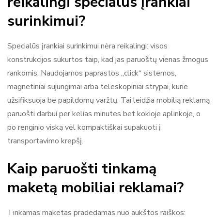
reikalingi specialūs įrankiai
surinkimui?
Specialūs įrankiai surinkimui nėra reikalingi: visos
konstrukcijos sukurtos taip, kad jas paruoštų vienas žmogus
rankomis. Naudojamos paprastos „click“ sistemos,
magnetiniai sujungimai arba teleskopiniai strypai, kurie
užsifiksuoja be papildomų varžtų. Tai leidžia mobilią reklamą
paruošti darbui per kelias minutes bet kokioje aplinkoje, o
po renginio viską vėl kompaktiškai supakuoti į
transportavimo krepšį.
Kaip paruošti tinkamą
maketą mobiliai reklamai?
Tinkamas maketas pradedamas nuo aukštos raiškos: