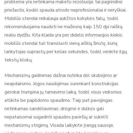
problema yra netinkama maketo rezoliucija: tai pagrindinė
priežastis, kodėl spauda atrodo neprofesionaliai ir neryškiai.
Mobilūs stendai reikalauja aukštos kokybės failų, todėl
rekomenduojama naudoti ne mažesnę kaip 150 dpi raišką
realiu dydžiu. Kita klaida yra per didelis informacijos kiekis:
mobilūs stendai turi transliuoti vieną aiškią žinutę, kurią
lankytojas suprastų per kelias sekundes, todėl venkite ilgų
tekstų blokų.
Mechanizmų gadinimas dažnai nutinka dėl skubėjimo ar
neapdairumo. Jėgos naudojimas surenkant konstrukcijas
gerokai trumpina jų tarnavimo laiką, todėl visus veiksmus
atlikite be papildomo spaudimo. Taip pat pavojingas
netinkamas sandėliavimas: drėgmė ir dulkės gali
nepataisomai sugadinti spaudos paviršių ar sukelti
mechanizmų strigimą. Visada laikykite įrangą sausoje,