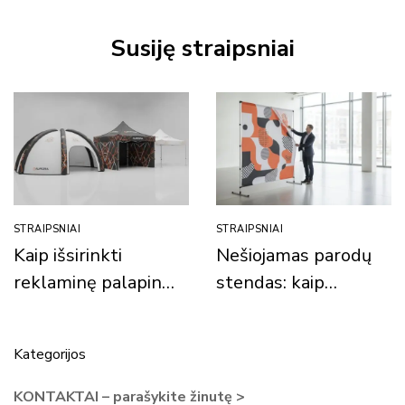
Susiję straipsniai
STRAIPSNIAI
STRAIPSNIAI
Kaip išsirinkti
Nešiojamas parodų
reklaminę palapinę
stendas: kaip
pagal biudžetą?
pasirinkti ir
(300 €, 1000 €,
efektyviai
Kategorijos
2000 € ir daugiau)
reprezentuoti
prekės ženklą?
KONTAKTAI – parašykite žinutę >