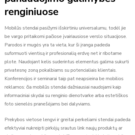
renginiuose
Mobilūs stendai pasižymi išskirtiniu universalumu, todėl jie
be vargo pritaikomi pačiose įvairiausiose verslo situacijose.
Parodos ir mugės yra ta vieta, kur ši įranga padeda
suformuoti vientisą ir profesionalią erdvę net ir ribotame
plote. Naudojant kelis suderintus elementus galima sukurti
privatesnę zoną pokalbiams su potencialiais klientais.
Konferencijos ir seminarai taip pat neapsieina be mobilios
reklamos: čia mobilūs stendai dažniausiai naudojami kaip
informaciniai skydai su renginio dienotvarke arba estetiškos
foto sienelės pranešėjams bei dalyviams.
Prekybos vietose lengvi ir greitai perkeliami stendai padeda
efektyviai nukreipti pirkėjų srautus link naujų produktų ar