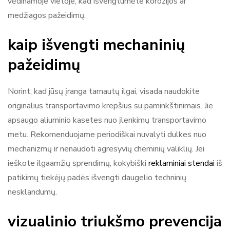
vėdinamoje vietoje, kad išvengtumėte korozijos ar
medžiagos pažeidimų.
kaip išvengti mechaninių
pažeidimų
Norint, kad jūsų įranga tarnautų ilgai, visada naudokite
originalius transportavimo krepšius su paminkštinimais. Jie
apsaugo aliuminio kasetes nuo įlenkimų transportavimo
metu. Rekomenduojame periodiškai nuvalyti dulkes nuo
mechanizmų ir nenaudoti agresyvių cheminių valiklių. Jei
ieškote ilgaamžių sprendimų, kokybiški
reklaminiai stendai
iš
patikimų tiekėjų padės išvengti daugelio techninių
nesklandumų.
vizualinio triukšmo prevencija