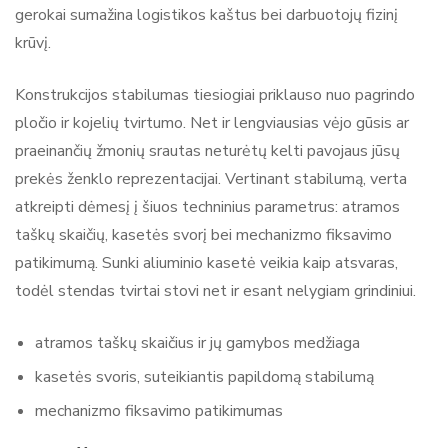
gerokai sumažina logistikos kaštus bei darbuotojų fizinį
krūvį.
Konstrukcijos stabilumas tiesiogiai priklauso nuo pagrindo
pločio ir kojelių tvirtumo. Net ir lengviausias vėjo gūsis ar
praeinančių žmonių srautas neturėtų kelti pavojaus jūsų
prekės ženklo reprezentacijai. Vertinant stabilumą, verta
atkreipti dėmesį į šiuos techninius parametrus: atramos
taškų skaičių, kasetės svorį bei mechanizmo fiksavimo
patikimumą. Sunki aliuminio kasetė veikia kaip atsvaras,
todėl stendas tvirtai stovi net ir esant nelygiam grindiniui.
atramos taškų skaičius ir jų gamybos medžiaga
kasetės svoris, suteikiantis papildomą stabilumą
mechanizmo fiksavimo patikimumas