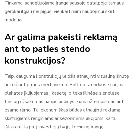
Tinkamai sandėliuojama įranga sausoje patalpoje tarnaus
gerokai ilgiau nei pigūs, vienkartiniam naudojimui skirti
modeliai.
Ar galima pakeisti reklamą
ant to paties stendo
konstrukcijos?
Taip, dauguma konstrukcijų leidžia atnaujinti vizualinę žinutę
nekeičiant paties mechanizmo. Roll-up stenduose naujas
plakatas įklijuojamas į kasetę, o tekstilinėse sienelėse
tiesiog užsakomas naujas audinys, kuris užtempiamas ant
esamo rėmo. Tai ekonomiškas būdas atnaujinti reklamą
skirtingiems renginiams ar sezoninėms akcijoms, kartu
išlaikant tą patį investicijų lygį į techninę įrangą.