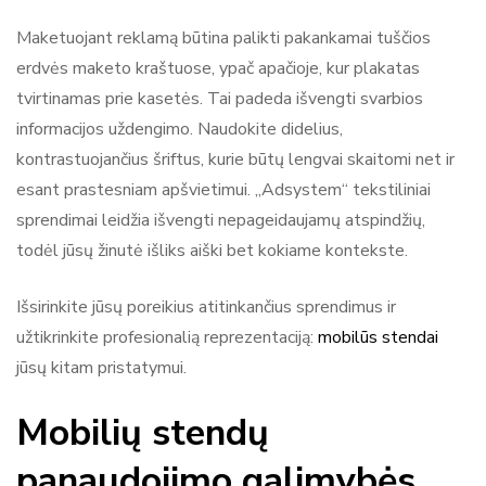
Maketuojant reklamą būtina palikti pakankamai tuščios
erdvės maketo kraštuose, ypač apačioje, kur plakatas
tvirtinamas prie kasetės. Tai padeda išvengti svarbios
informacijos uždengimo. Naudokite didelius,
kontrastuojančius šriftus, kurie būtų lengvai skaitomi net ir
esant prastesniam apšvietimui. „Adsystem“ tekstiliniai
sprendimai leidžia išvengti nepageidaujamų atspindžių,
todėl jūsų žinutė išliks aiški bet kokiame kontekste.
Išsirinkite jūsų poreikius atitinkančius sprendimus ir
užtikrinkite profesionalią reprezentaciją:
mobilūs stendai
jūsų kitam pristatymui.
Mobilių stendų
panaudojimo galimybės