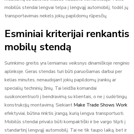
mobilūs stendai lengvai telpa į lengvąjį automobilį, todėl jų
transportavimas nekels jokių papildomų rūpesčių.
Esminiai kriterijai renkantis
mobilų stendą
Surinkimo greitis yra lemiamas veiksnys dinamiškoje renginio
aplinkoje. Geras stendas turi būti paruošiamas darbui per
kelias minutes, nenaudojant jokių papildomų įrankių ar
specialių techninių žinių. Tai leidžia komandai
susikoncentruoti į bendravimą su klientais, o ne į sudėtingų
konstrukcijų montavimą. Siekiant
Make Trade Shows Work
efektyviai, būtina rinktis įrangą, kurią lengva transportuoti.
Mobilūs stendai privalo būti kompaktiški ir be vargo tilpti į
standartinį lengvąjį automobilį. Tai ne tik taupo laiką, bet ir