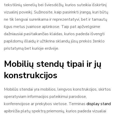
tekstilinių sienelių bei šviesdėžių, kurios suteikia išskirtinį
vizualinį poveikį. Sužinosite, kaip pasirinkti įrangą, kuri būtų
ne tik lengvai surenkama ir reprezentatyvi, bet ir tarnautų
ilgus metus įvairiose aplinkose. Taip pat apžvelgsime
dažniausiai pasitaikančias klaidas, kurios padeda išvengti
papildomų išlaidų ir užtikrina sklandų jūsų prekės ženklo
pristatymą bet kurioje erdvėje.
Mobilių stendų tipai ir jų
konstrukcijos
Mobilūs stendai yra mobilios, lengvos konstrukcijos, skirtos
operatyviam informacijos pateikimui parodose,
konferencijose ar prekybos vietose. Terminas
display stand
apibrėžia platų spektrą priemonių, kurios padeda vizualiai