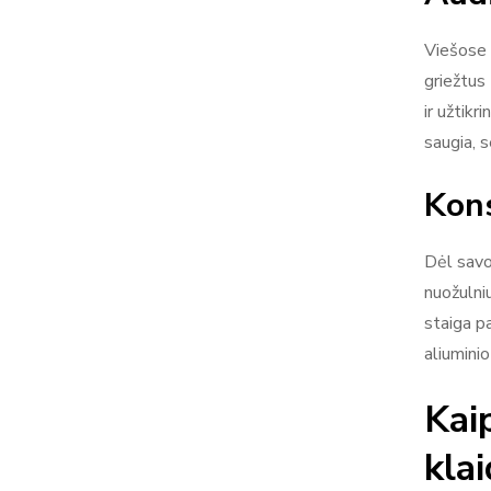
Viešose 
griežtus
ir užtik
saugia, s
Kons
Dėl savo
nuožulniu
staiga pa
aliumini
Kai
kla