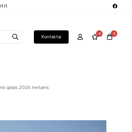
t.lt
0
0
Kontaktai
ojimo gidas 2026 metams