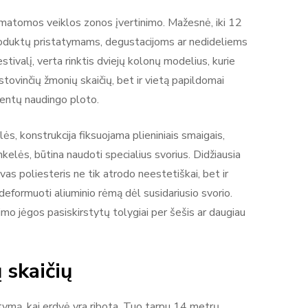
umatomos veiklos zonos įvertinimo. Mažesnė, iki 12
produktų pristatymams, degustacijoms ar nedideliems
tivalį, verta rinktis dviejų kolonų modelius, kurie
stovinčių žmonių skaičių, bet ir vietą papildomai
ocentų naudingo ploto.
s, konstrukcija fiksuojama plieniniais smaigais,
rinkelės, būtina naudoti specialius svorius. Didžiausia
as poliesteris ne tik atrodo neestetiškai, bet ir
deformuoti aliuminio rėmą dėl susidariusio svorio.
pimo jėgos pasiskirstytų tolygiai per šešis ar daugiau
 skaičių
tymą, kai erdvė yra ribota. Tuo tarpu 14 metrų