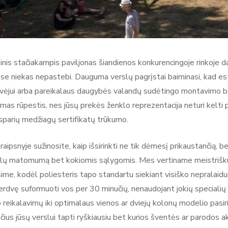
inis stačiakampis paviljonas šiandienos konkurencingoje rinkoje da
ose niekas nepastebi. Dauguma verslų pagrįstai baiminasi, kad e
 vėjui arba pareikalaus daugybės valandų sudėtingo montavimo be
mas rūpestis, nes jūsų prekės ženklo reprezentacija neturi kelti
tsparių medžiagų sertifikatų trūkumo.
aipsnyje sužinosite, kaip išsirinkti ne tik dėmesį prikaustančią, bet 
ų matomumą bet kokiomis sąlygomis. Mes vertiname meistrišku
ime, kodėl poliesteris tapo standartu siekiant visiško nepralaidu
erdvę suformuoti vos per 30 minučių, nenaudojant jokių specialių įr
reikalavimų iki optimalaus vienos ar dviejų kolonų modelio pasir
čius jūsų verslui tapti ryškiausiu bet kurios šventės ar parodos a