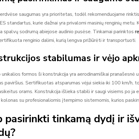
erdvėse saugumas yra prioritetas, todėl rekomenduojame rinktis u
 ES standartus, kurie dažnai yra privalomi masinių renginių metu.
rina spalvų sodrumą abiejose audinio pusėse. Tinkamai parinktos
r
ertifikuota renginio dalimi, kurią lengva prižiūrėti ir transportuoti.
trukcijos stabilumas ir vėjo ap
 unikalios formos ši konstrukcija yra aerodinamiškai pranašesnė už
s paviršius. Sertifikuotas atsparumas vėjui siekia iki 100 km/h, tod
sikeitus orams. Konstrukcija išlieka stabili ir saugi visiems po j
o kolonas su profesionaliomis įtempimo sistemomis, kurios paskirs
p pasirinkti tinkamą dydį ir 
idų?