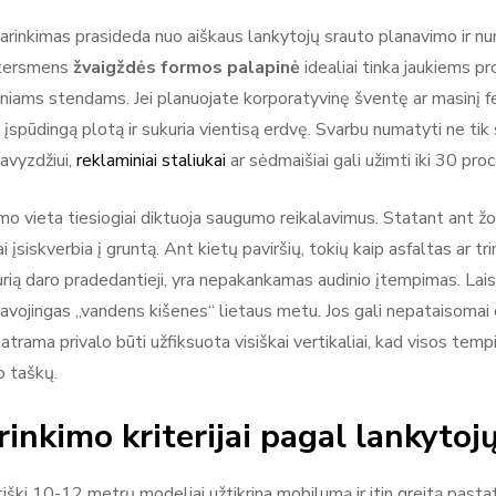
arinkimas prasideda nuo aiškaus lankytojų srauto planavimo ir n
kersmens
žvaigždės formos palapinė
idealiai tinka jaukiems 
iniams stendams. Jei planuojate korporatyvinę šventę ar masinį fes
įspūdingą plotą ir sukuria vientisą erdvę. Svarbu numatyti ne tik 
pavyzdžiui,
reklaminiai staliukai
ar sėdmaišiai gali užimti iki 30 pr
o vieta tiesiogiai diktuoja saugumo reikalavimus. Statant ant žolė
iai įsiskverbia į gruntą. Ant kietų paviršių, tokių kaip asfaltas ar t
kurią daro pradedantieji, yra nepakankamas audinio įtempimas. Laisv
pavojingas „vandens kišenes“ lietaus metu. Jos gali nepataisomai 
atrama privalo būti užfiksuota visiškai vertikaliai, kad visos tem
o taškų.
rinkimo kriterijai pagal lankytojų
ški 10-12 metrų modeliai užtikrina mobilumą ir itin greitą pasta