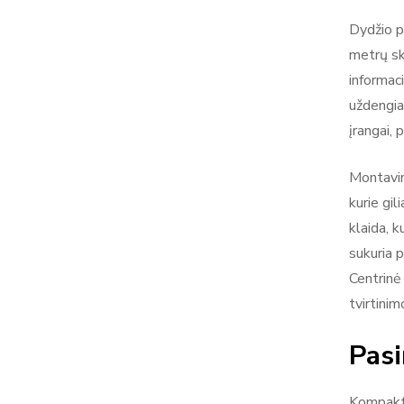
Dydžio p
metrų s
informac
uždengia 
įrangai, 
Montavim
kurie gil
klaida, 
sukuria 
Centrinė 
tvirtinim
Pasi
Kompakti