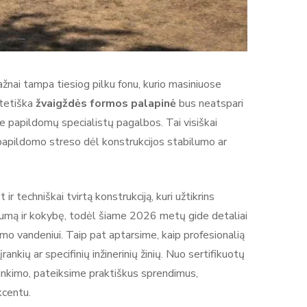
žnai tampa tiesiog pilku fonu, kurio masiniuose
stetiška
žvaigždės formos palapinė
bus neatspari
 papildomų specialistų pagalbos. Tai visiškai
 papildomo streso dėl konstrukcijos stabilumo ar
ir techniškai tvirtą konstrukciją, kuri užtikrins
mą ir kokybę, todėl šiame 2026 metų gide detaliai
mo vandeniui. Taip pat aptarsime, kaip profesionalią
ankių ar specifinių inžinerinių žinių. Nuo sertifikuotų
inkimo, pateiksime praktiškus sprendimus,
kcentu.