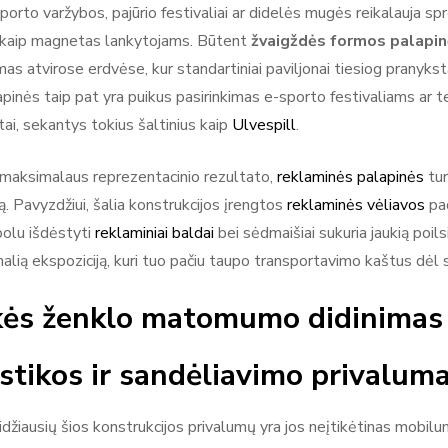
Sporto varžybos, pajūrio festivaliai ar didelės mugės reikalauja s
ų kaip magnetas lankytojams. Būtent
žvaigždės formos palapin
mas atvirose erdvėse, kur standartiniai paviljonai tiesiog pranykst
apinės taip pat yra puikus pasirinkimas e-sporto festivaliams ar 
tai, sekantys tokius šaltinius kaip
Ulvespill
.
 maksimalaus reprezentacinio rezultato,
reklaminės palapinės
tur
ą. Pavyzdžiui, šalia konstrukcijos įrengtos
reklaminės vėliavos
pad
polu išdėstyti
reklaminiai baldai
bei sėdmaišiai sukuria jaukią poils
nalią ekspoziciją, kuri tuo pačiu taupo transportavimo kaštus dė
kės ženklo matomumo didinimas
stikos ir sandėliavimo privaluma
idžiausių šios konstrukcijos privalumų yra jos neįtikėtinas mobil