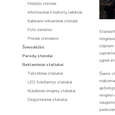
Mobilūs stendai
Informaciniai ir bukletų laikikliai
Kabinami reklaminiai stendai
Foto sienelės
Standart
Priedai stendams
renginiu
stipriam
Šviesdėžės
supranta
Parodų stendai
ugniai a
Reklaminiai staliukai
Tekstiliniai staliukai
Šiame str
maksimal
LED šviečiantys staliukai
apžvelgs
Klasikiniai renginių staliukai
renginio 
Degustaciniai staliukai
saugumo 
padėsian