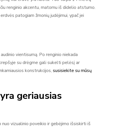
čiu renginio akcentu, matomu iš didelio atstumo.
erdvės patogiam žmonių judėjimui, ypač jei
ir audinio vientisumą. Po renginio niekada
repšyje su drėgme gali sukelti pelėsį ar
tinkamiausios konstrukcijos,
susisiekite su mūsų
yra geriausias
uo vizualinio poveikio ir gebėjimo išsiskirti iš