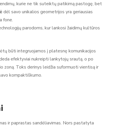
prendimų, kurie ne tik suteiktų patikimą pastogę, bet
ė
dėl savo unikalios geometrijos yra geriausias
a fone.
technologijų parodoms, kur lankosi žaidimų kultūros
ėtų būti integruojamos į platesnę komunikacijos
eda efektyviai nukreipti lankytojų srautą, o po
io zoną. Toks derinys leidžia suformuoti vientisą ir
l savo kompaktiškumo.
i
umas ir paprastas sandėliavimas. Nors pastatyta