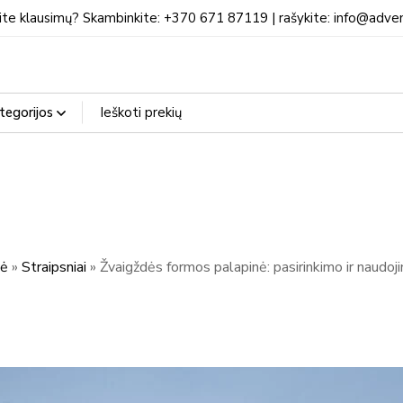
ite klausimų? Skambinkite: +370 671 87119 | rašykite: info@adven
ė
»
Straipsniai
»
Žvaigždės formos palapinė: pasirinkimo ir naud