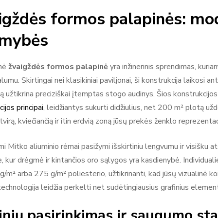
igždės formos palapinės: mode
imybės
inė
žvaigždės formos palapinė
yra inžinerinis sprendimas, kuri
lumu. Skirtingai nei klasikiniai paviljonai, ši konstrukcija laikosi a
 užtikrina preciziškai įtemptas stogo audinys. Šios konstrukcijos r
ijos principai
, leidžiantys sukurti didžiulius, net 200 m² plotą u
tvirą, kviečiančią ir itin erdvią zoną jūsų prekės ženklo reprezentaci
 Mitko aliuminio rėmai pasižymi išskirtiniu lengvumu ir visišku at
e, kur drėgmė ir kintančios oro sąlygos yra kasdienybė. Individu
g/m² arba 275 g/m² poliesterio, užtikrinanti, kad jūsų vizualinė k
 technologija leidžia perkelti net sudėtingiausius grafinius element
nių pasirinkimas ir saugumo st