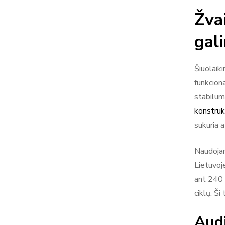
Žva
gal
Šiuolaik
funkciona
stabilumą
konstrukc
sukuria a
Naudojami
Lietuvoj
ant 240 
ciklų. Ši
Audi