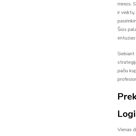
minios. 
ir veikt
pasirinki
Šios pal
entuzias
Siekiant
strategij
pačiu ku
profesio
Pre
Logi
Vienas d