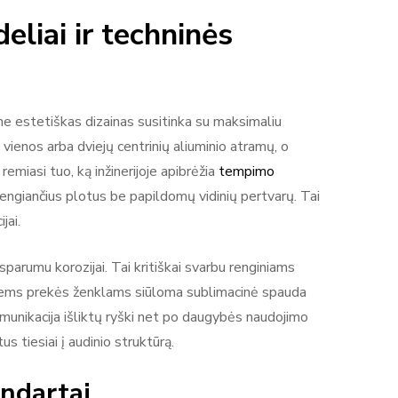
liai ir techninės
ame estetiškas dizainas susitinka su maksimaliu
nt vienos arba dviejų centrinių aliuminio atramų, o
emiasi tuo, ką inžinerijoje apibrėžia
tempimo
ždengiančius plotus be papildomų vidinių pertvarų. Tai
jai.
sparumu korozijai. Tai kritiškai svarbu renginiams
aliems prekės ženklams siūloma sublimacinė spauda
omunikacija išliktų ryški net po daugybės naudojimo
us tiesiai į audinio struktūrą.
andartai