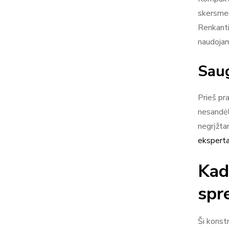
skersmen
Renkanti
naudojam
Saug
Prieš pra
nesandėl
negrįžta
eksperta
Kad
spr
Ši konstr