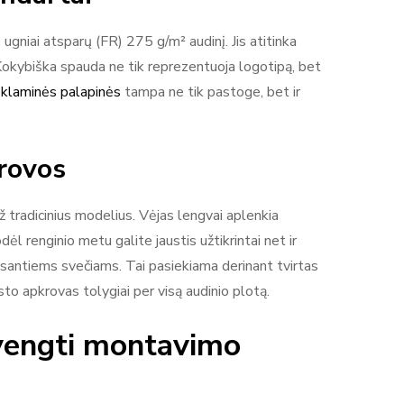
gniai atsparų (FR) 275 g/m² audinį. Jis atitinka
 Kokybiška spauda ne tik reprezentuoja logotipą, bet
eklaminės palapinės
tampa ne tik pastoge, bet ir
krovos
 tradicinius modelius. Vėjas lengvai aplenkia
ėl renginio metu galite jaustis užtikrintai net ir
a esantiems svečiams. Tai pasiekiama derinant tvirtas
to apkrovas tolygiai per visą audinio plotą.
išvengti montavimo