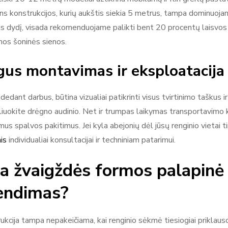
s konstrukcijos, kurių aukštis siekia 5 metrus, tampa dominuojan
s dydį, visada rekomenduojame palikti bent 20 procentų laisvos 
os šoninės sienos.
us montavimas ir eksploatacija
dedant darbus, būtina vizualiai patikrinti visus tvirtinimo taškus 
iuokite drėgno audinio. Net ir trumpas laikymas transportavimo k
mus spalvos pakitimus. Jei kyla abejonių dėl jūsų renginio vietai 
is
individualiai konsultacijai ir techniniam patarimui.
a žvaigždės formos palapinė 
endimas?
ukcija tampa nepakeičiama, kai renginio sėkmė tiesiogiai priklauso n