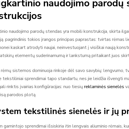
gkartinio naudojimo parodų st
strukcijos
inio naudojimo parodų stendas yra mobili konstrukcija, skirta ilga
ją. pagrindinis tokios įrangos principas paprastas: tvirtas rėmas li
monei kaskart atrodyti naujai, neinvestuojant į visiškai naują konstr
a atskirų elementų suderinamumą ir lankstumą pritaikant juos sk
o rėmų sistemos dominuoja rinkoje dėl savo savybių: lengvumo, tv
 tekstiliniai sprendimai tapo standartu, nes jie leidžia išvengti 
ali rinktis įvairias konfigūracijas: nuo tiesių
reklaminės sienelės
va
visą parodos plotą.
stem tekstilinės sienelės ir jų p
 gamintojo sprendimai išsiskiria itin lengvais aliuminio rėmais, k