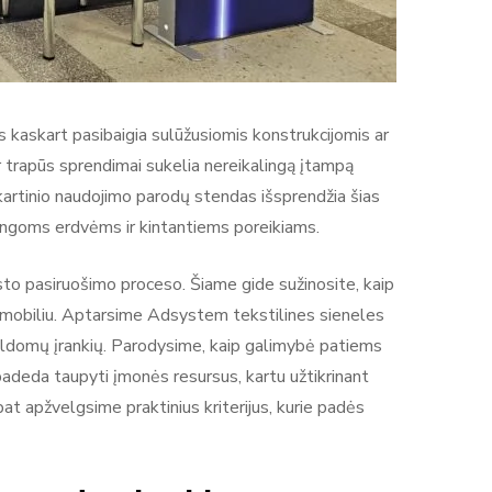
ris kaskart pasibaigia sulūžusiomis konstrukcijomis ar
r trapūs sprendimai sukelia nereikalingą įtampą
artinio naudojimo parodų stendas išsprendžia šias
tingoms erdvėms ir kintantiems poreikiams.
sto pasiruošimo proceso. Šiame gide sužinosite, kaip
utomobiliu. Aptarsime Adsystem tekstilines sieneles
papildomų įrankių. Parodysime, kaip galimybė patiems
padeda taupyti įmonės resursus, kartu užtikrinant
at apžvelgsime praktinius kriterijus, kurie padės