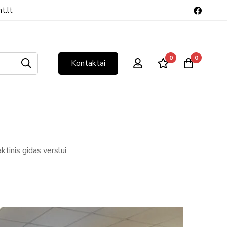
t.lt
0
0
Kontaktai
tinis gidas verslui