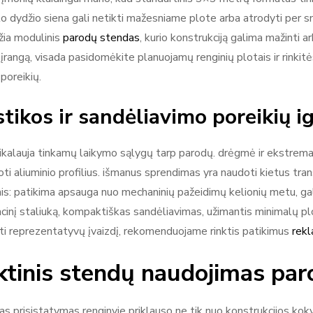
to dydžio siena gali netikti mažesniame plote arba atrodyti per sm
žia modulinis
parodų stendas
, kurio konstrukciją galima mažinti 
 įrangą, visada pasidomėkite planuojamų renginių plotais ir rinkit
 poreikių.
stikos ir sandėliavimo poreikių 
eikalauja tinkamų laikymo sąlygų tarp parodų. drėgmė ir ekstremal
ti aliuminio profilius. išmanus sprendimas yra naudoti kietus tra
s: patikima apsauga nuo mechaninių pažeidimų kelionių metu, ga
cinį staliuką, kompaktiškas sandėliavimas, užimantis minimalų plotą
inti reprezentatyvų įvaizdį, rekomenduojame rinktis patikimus
rekl
ktinis stendų naudojimas paro
s prisistatymas renginyje priklauso ne tik nuo konstrukcijos koky