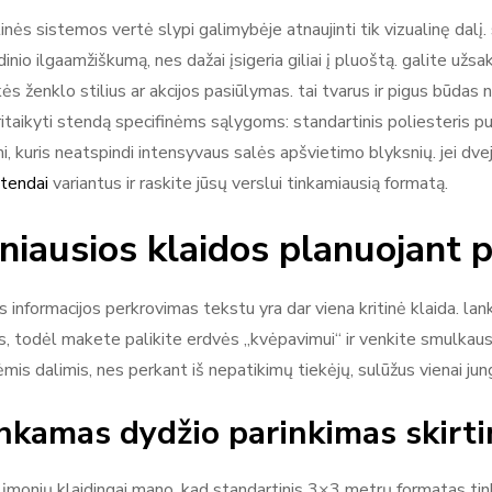
inės sistemos vertė slypi galimybėje atnaujinti tik vizualinę dalį
udinio ilgaamžiškumą, nes dažai įsigeria giliai į pluoštą. galite užsaky
ės ženklo stilius ar akcijos pasiūlymas. tai tvarus ir pigus būdas n
pritaikyti stendą specifinėms sąlygoms: standartinis poliesteris p
mi, kuris neatspindi intensyvaus salės apšvietimo blyksnių. jei dv
tendai
variantus ir raskite jūsų verslui tinkamiausią formatą.
niausios klaidos planuojant p
s informacijos perkrovimas tekstu yra dar viena kritinė klaida. lan
, todėl makete palikite erdvės „kvėpavimui“ ir venkite smulkaus š
mis dalimis, nes perkant iš nepatikimų tiekėjų, sulūžus vienai jun
nkamas dydžio parinkimas skir
 įmonių klaidingai mano, kad standartinis 3×3 metrų formatas tink