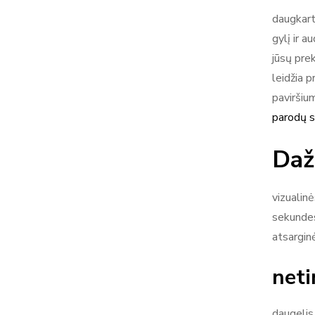
daugkart
gylį ir a
jūsų prek
leidžia 
paviršiu
parodų s
Daž
vizualinė
sekundes
atsarginė
neti
daugelis