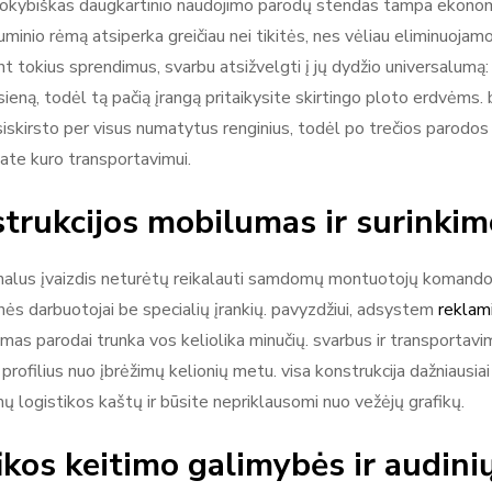
okybiškas daugkartinio naudojimo parodų stendas tampa ekonomišk
liuminio rėmą atsiperka greičiau nei tikitės, nes vėliau eliminuoj
t tokius sprendimus, svarbu atsižvelgti į jų dydžio universalumą: m
sieną, todėl tą pačią įrangą pritaikysite skirtingo ploto erdvėms.
siskirsto per visus numatytus renginius, todėl po trečios parodos 
ate kuro transportavimui.
trukcijos mobilumas ir surinkimo
nalus įvaizdis neturėtų reikalauti samdomų montuotojų komandos.
nės darbuotojai be specialių įrankių. pavyzdžiui, adsystem
reklam
imas parodai trunka vos keliolika minučių. svarbus ir transportavi
rofilius nuo įbrėžimų kelionių metu. visa konstrukcija dažniausiai
ų logistikos kaštų ir būsite nepriklausomi nuo vežėjų grafikų.
ikos keitimo galimybės ir audini