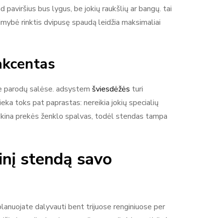
paviršius bus lygus, be jokių raukšlių ar bangų. tai
imybė rinktis dvipusę spaudą leidžia maksimaliai
akcentas
ose parodų salėse. adsystem
šviesdėžės
turi
ieka toks pat paprastas: nereikia jokių specialių
aryškina prekės ženklo spalvas, todėl stendas tampa
inį stendą savo
planuojate dalyvauti bent trijuose renginiuose per