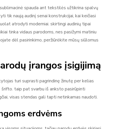
. sublimacinė spauda ant tekstilės užtikrina spalvų
ti tik naują audinį senai konstrukcijai, kai keičiasi
uolat atrodyti moderniai. skirtingi audinių tipai
uikiai tinka vidaus parodoms, nes pasižymi matiniu
ejojate dėl pasirinkimo, peržiūrėkite mūsų siūlomus
arodų įrangos įsigijimą
kytojas turi suprasti pagrindinę žinutę per kelias
rifto. taip pat svarbu iš anksto pasirūpinti
gčiai, visas stendas gali tapti netinkamas naudoti.
tingoms erdvėms
a visoms situacijoms. tačiau parodų erdvės skiriasi,