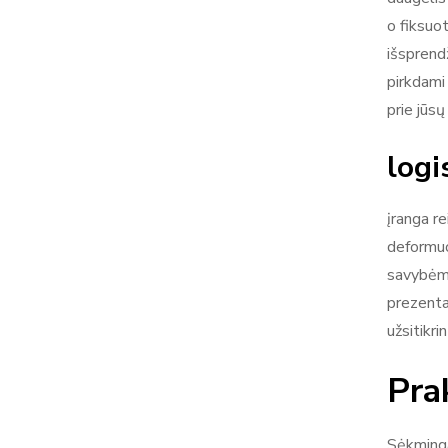
o fiksuo
išsprend
pirkdami
prie jūsų
logi
įranga r
deformuo
savybėmi
prezenta
užsitikr
Pra
Sėkminga