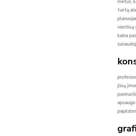
metus, k
tvirtą a
planuojan
vientisą 
kaina pa
sunaudoj
kons
profesio
jūsų įmo
pasiruoš
apsaugo p
papildom
graf