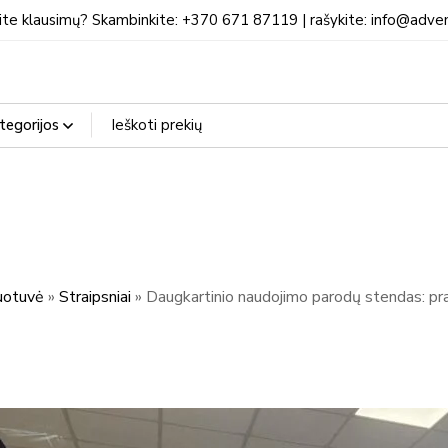
ite klausimų? Skambinkite: +370 671 87119 | rašykite: info@adven
otuvė
»
Straipsniai
»
Daugkartinio naudojimo parodų stendas: prak