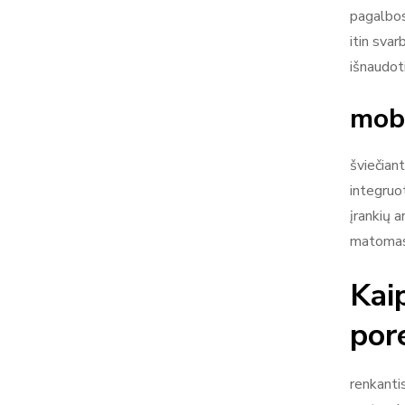
pagalbos
itin sva
išnaudoti
mobi
šviečian
integruot
įrankių a
matomas 
Kai
por
renkanti