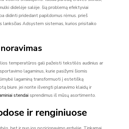
ulki didelėje salėje. šią problemą efektyviai
arba didinti pridedant papildomus rėmus. prieš
ės lanksčias Adsystem sistemas, kurios prisitaiko
ignoravimas
ios temperatūros gali pažeisti tekstilės audinius ar
nsportavimo lagaminus, kurie pasižymi šiomis
limybė lagaminą transformuoti į estetišką
 biure. jei norite išvengti planavimo klaidų ir
aminiai stendai
sprendimus iš mūsų asortimento.
dose ir renginiuose
bės, bet ir nuo jos pozicionavimo erdvėje. Tinkamai