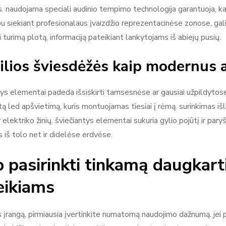
. naudojama speciali audinio tempimo technologija garantuoja, kad 
rbu siekiant profesionalaus įvaizdžio reprezentacinėse zonose. gal
 turimą plotą, informaciją pateikiant lankytojams iš abiejų pusių.
lios šviesdėžės kaip modernus 
tys elementai padeda išsiskirti tamsesnėse ar gausiai užpildyt
ą led apšvietimą, kuris montuojamas tiesiai į rėmą. surinkimas išl
r elektriko žinių. šviečiantys elementai sukuria gylio pojūtį ir p
iš tolo net ir didelėse erdvėse.
p pasirinkti tinkamą daugkart
eikiams
s įrangą, pirmiausia įvertinkite numatomą naudojimo dažnumą. jei 