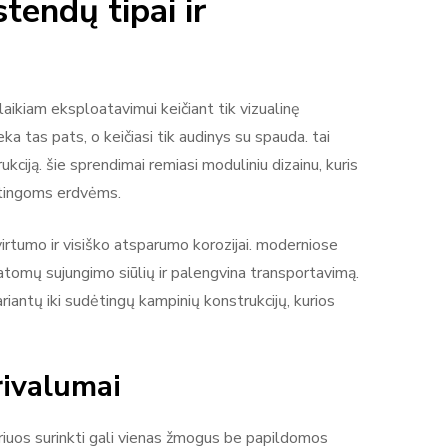
endų tipai ir
laikiam eksploatavimui keičiant tik vizualinę
eka tas pats, o keičiasi tik audinys su spauda. tai
ukciją. šie sprendimai remiasi moduliniu dizainu, kuris
irtingoms erdvėms.
irtumo ir visiško atsparumo korozijai. moderniose
matomų sujungimo siūlių ir palengvina transportavimą.
riantų iki sudėtingų kampinių konstrukcijų, kurios
rivalumai
uriuos surinkti gali vienas žmogus be papildomos