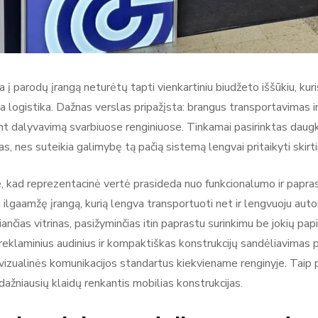
ja į parodų įrangą neturėtų tapti vienkartiniu biudžeto iššūkiu, ku
a logistika. Dažnas verslas pripažįsta: brangus transportavimas i
nt dalyvavimą svarbiuose renginiuose. Tinkamai pasirinktas daugk
s, nes suteikia galimybę tą pačią sistemą lengvai pritaikyti skir
e, kad reprezentacinė vertė prasideda nuo funkcionalumo ir papra
ti ilgaamžę įrangą, kurią lengva transportuoti net ir lengvuoju a
čiančias vitrinas, pasižyminčias itin paprastu surinkimu be jokių 
 reklaminius audinius ir kompaktiškas konstrukcijų sandėliavimas 
vizualinės komunikacijos standartus kiekviename renginyje. Taip p
dažniausių klaidų renkantis mobilias konstrukcijas.