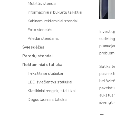
Mobilūs stendai
Informaciniai ir bukletų laikikliai
Kabinami reklaminiai stendai
Foto sienelės
Investici
Priedai stendams
sudėting
planuoja
Šviesdėžės
problema
Parodų stendai
Reklaminiai staliukai
Sutiksit
Tekstiliniai staliukai
pasirink
bei švie
LED šviečiantys staliukai
pakeisti
Klasikiniai renginių staliukai
aukštus 
Degustaciniai staliukai
išvengti 