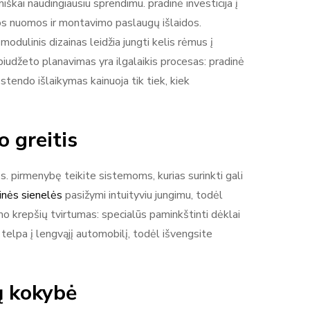
ai naudingiausiu sprendimu. pradinė investicija į
amos nuomos ir montavimo paslaugų išlaidos.
odulinis dizainas leidžia jungti kelis rėmus į
 biudžeto planavimas yra ilgalaikis procesas: pradinė
stendo išlaikymas kainuoja tik tiek, kiek
 greitis
 pirmenybę teikite sistemoms, kurias surinkti gali
inės sienelės
pasižymi intuityviu jungimu, todėl
mo krepšių tvirtumas: specialūs paminkštinti dėklai
 telpa į lengvąjį automobilį, todėl išvengsite
ų kokybė