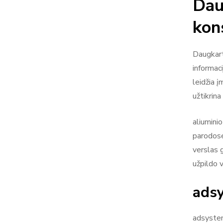
Dau
kon
Daugkart
informaci
leidžia į
užtikrin
aliumini
parodose
verslas g
užpildo 
adsy
adsystem