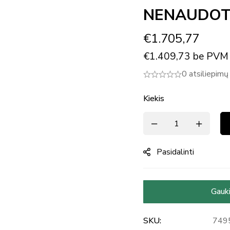
NENAUDOT
€
1.705,77
€
1.409,73
be PVM
0 atsiliepimų
Kiekis
Pasidalinti
Gauki
SKU:
749