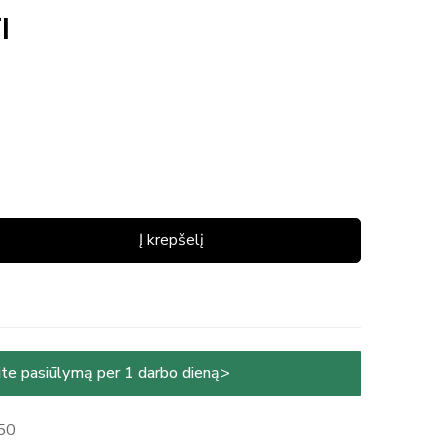
I
Į krepšelį
te pasiūlymą per 1 darbo dieną>
50