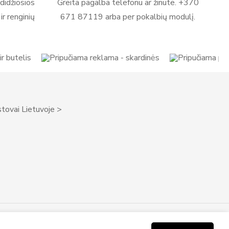
didžiosios
Greita pagalba telefonu ar žinute. +370
r renginių
671 87119 arba per pokalbių modulį.
tovai Lietuvoje >