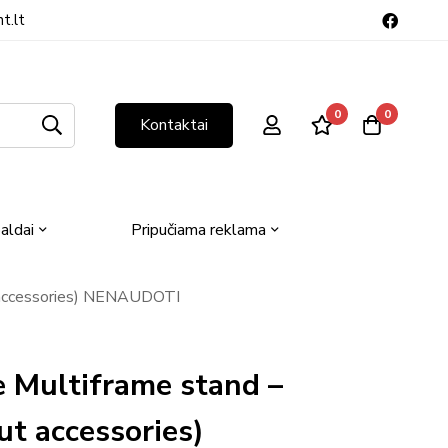
t.lt
0
0
Kontaktai
aldai
Pripučiama reklama
 accessories) NENAUDOTI
 Multiframe stand –
t accessories)