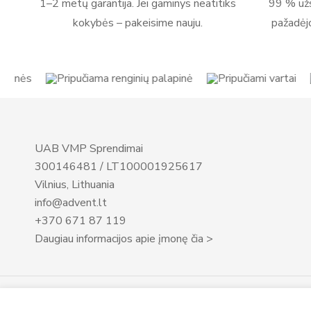
1–2 metų garantija. Jei gaminys neatitiks
99 % užs
kokybės – pakeisime nauju.
pažadėj
UAB VMP Sprendimai
300146481 / LT100001925617
Vilnius, Lithuania
info@advent.lt
+370 671 87 119
Daugiau informacijos apie įmonę čia >