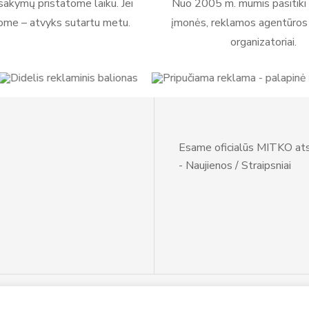
akymų pristatome laiku. Jei
Nuo 2005 m. mumis pasitiki 
ome – atvyks sutartu metu.
įmonės, reklamos agentūros i
organizatoriai.
Esame oficialūs MITKO ats
- Naujienos / Straipsniai