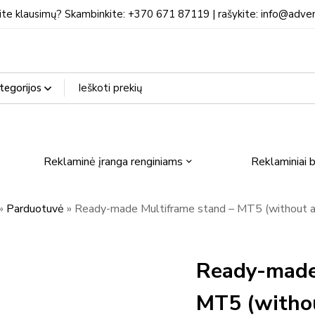
ite klausimų? Skambinkite: +370 671 87119 | rašykite: info@adven
Reklaminė įranga renginiams
Reklaminiai b
»
Parduotuvė
»
Ready-made Multiframe stand – MT5 (without
Ready-made
MT5 (withou