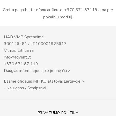
Greita pagalba telefonu ar žinute. +370 671 87119 arba per
pokalbių modulį.
UAB VMP Sprendimai
300146481 / LT100001925617
Vilnius, Lithuania
info@advent.lt
+370 671 87 119
Daugiau informacijos apie įmonę čia >
Esame oficialūs MITKO atstovai Lietuvoje >
- Naujienos / Straipsniai
PRIVATUMO POLITIKA