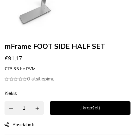
mFrame FOOT SIDE HALF SET
€
91,17
€
75,35
be PVM
0 atsiliepimų
Kiekis
Į krepšelį
Pasidalinti