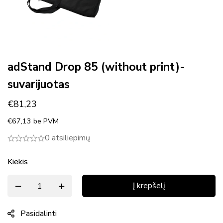
adStand Drop 85 (without print)-
suvarijuotas
€
81,23
€
67,13
be PVM
0 atsiliepimų
Kiekis
Į krepšelį
Pasidalinti