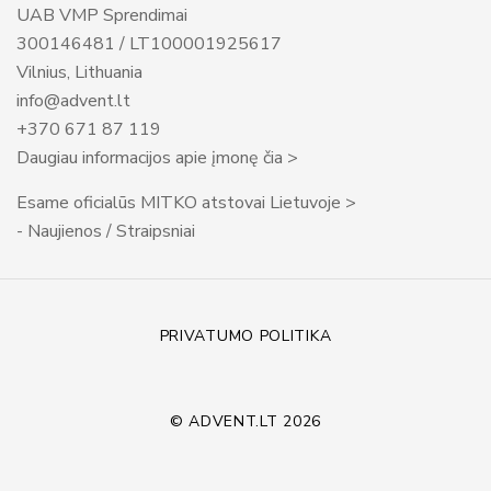
UAB VMP Sprendimai
300146481 / LT100001925617
Vilnius, Lithuania
info@advent.lt
+370 671 87 119
Daugiau informacijos apie įmonę čia >
Esame oficialūs MITKO atstovai Lietuvoje >
- Naujienos / Straipsniai
PRIVATUMO POLITIKA
© ADVENT.LT 2026