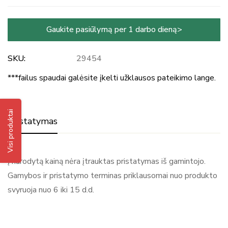
Gaukite pasiūlymą per 1 darbo dieną>
SKU:
29454
***failus spaudai galėsite įkelti užklausos pateikimo lange.
Visi produktai
Pristatymas
Į nurodytą kainą nėra įtrauktas pristatymas iš gamintojo.
Gamybos ir pristatymo terminas priklausomai nuo produkto
svyruoja nuo 6 iki 15 d.d.