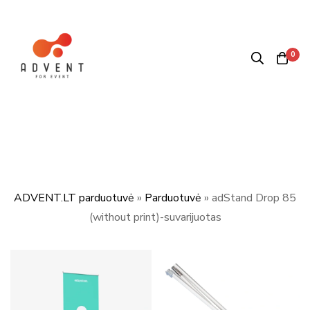
0
ADVENT.LT parduotuvė
»
Parduotuvė
»
adStand Drop 85
(without print)-suvarijuotas