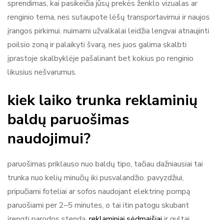
sprendimas, kai pasikeičia jūsų prekės ženklo vizualas ar
renginio tema, nes sutaupote lėšų transportavimui ir naujos
įrangos pirkimui. nuimami užvalkalai leidžia lengvai atnaujinti
poilsio zoną ir palaikyti švarą, nes juos galima skalbti
įprastoje skalbyklėje pašalinant bet kokius po renginio
likusius nešvarumus.
kiek laiko trunka reklaminių
baldų paruošimas
naudojimui?
paruošimas priklauso nuo baldų tipo, tačiau dažniausiai tai
trunka nuo kelių minučių iki pusvalandžio. pavyzdžiui,
pripučiami foteliai ar sofos naudojant elektrinę pompą
paruošiami per 2–5 minutes, o tai itin patogu skubant
įrengti parodos stendą.
reklaminiai sėdmaišiai
ir gultai