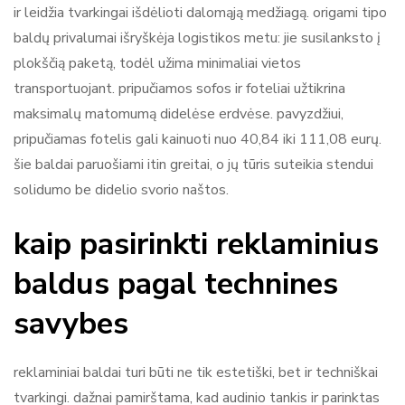
ir leidžia tvarkingai išdėlioti dalomąją medžiagą. origami tipo
baldų privalumai išryškėja logistikos metu: jie susilanksto į
plokščią paketą, todėl užima minimaliai vietos
transportuojant. pripučiamos sofos ir foteliai užtikrina
maksimalų matomumą didelėse erdvėse. pavyzdžiui,
pripučiamas fotelis gali kainuoti nuo 40,84 iki 111,08 eurų.
šie baldai paruošiami itin greitai, o jų tūris suteikia stendui
solidumo be didelio svorio naštos.
kaip pasirinkti reklaminius
baldus pagal technines
savybes
reklaminiai baldai turi būti ne tik estetiški, bet ir techniškai
tvarkingi. dažnai pamirštama, kad audinio tankis ir parinktas