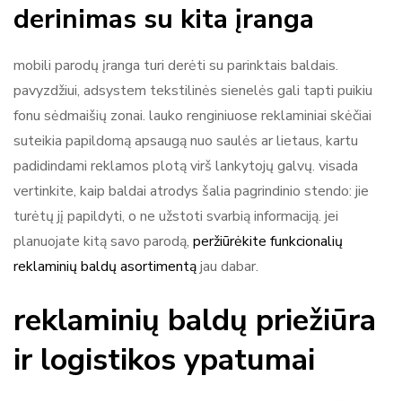
derinimas su kita įranga
mobili parodų įranga turi derėti su parinktais baldais.
pavyzdžiui, adsystem tekstilinės sienelės gali tapti puikiu
fonu sėdmaišių zonai. lauko renginiuose reklaminiai skėčiai
suteikia papildomą apsaugą nuo saulės ar lietaus, kartu
padidindami reklamos plotą virš lankytojų galvų. visada
vertinkite, kaip baldai atrodys šalia pagrindinio stendo: jie
turėtų jį papildyti, o ne užstoti svarbią informaciją. jei
planuojate kitą savo parodą,
peržiūrėkite funkcionalių
reklaminių baldų asortimentą
jau dabar.
reklaminių baldų priežiūra
ir logistikos ypatumai