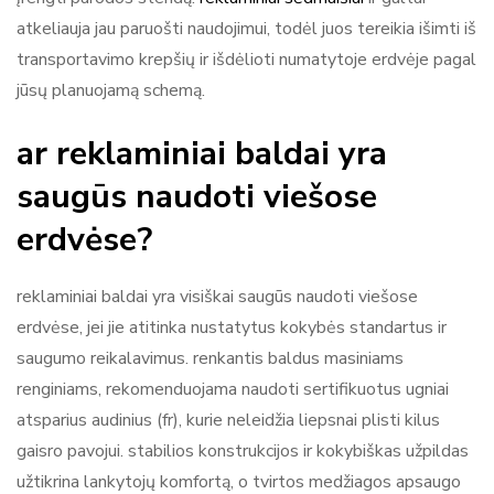
atkeliauja jau paruošti naudojimui, todėl juos tereikia išimti iš
transportavimo krepšių ir išdėlioti numatytoje erdvėje pagal
jūsų planuojamą schemą.
ar reklaminiai baldai yra
saugūs naudoti viešose
erdvėse?
reklaminiai baldai yra visiškai saugūs naudoti viešose
erdvėse, jei jie atitinka nustatytus kokybės standartus ir
saugumo reikalavimus. renkantis baldus masiniams
renginiams, rekomenduojama naudoti sertifikuotus ugniai
atsparius audinius (fr), kurie neleidžia liepsnai plisti kilus
gaisro pavojui. stabilios konstrukcijos ir kokybiškas užpildas
užtikrina lankytojų komfortą, o tvirtos medžiagos apsaugo