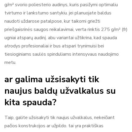
g/m² svorio poliesterio audinys, kuris pasižymi optimaliu
tvirtumo ir lankstumo santykiu. jei planuojate baldus
naudoti uždarose patalpose, kur taikomi griežti
priešgaisrinės saugos reikalavimai, verta rinktis 275 g/m² (fr)
ugniai atsparų audinį. abu variantai užtikrina, kad spauda
atrodys profesionaliai ir bus atspari trynimuisi bei
tiesioginiams saulės spinduliams intensyvaus naudojimo
metu.
ar galima užsisakyti tik
naujus baldų užvalkalus su
kita spauda?
Taip, galite užsisakyti tik naujus užvalkalus, nekeičiant
pačios konstrukcijos ar užpildo. tai yra praktiškas