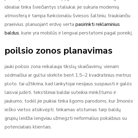
idealiai tinka šviečiantys staliukai. jie sukuria modernią
atmosferą ir tampa funkcionaliu šviesos šaltiniu, traukiančiu
praeivius. planuojant erdvę verta
pasirinkti reklaminius
baldus
, kurie yra mobilūs ir lengvai perstatomi pagal poreikį.
poilsio zonos planavimas
jauki poilsio zona reikalauja tikslių skaičiavimų: vienam
sėdmaišiui ar gultui skirkite bent 1,5–2 kvadratinius metrus
ploto. tai užtikrina, kad lankytojai nesijaus suspausti ir galės
laisvai judėti. tekstiliniai baldai suteikia minkštumo ir
jaukumo, todėl jie puikiai tinka ilgoms parodoms, kur žmonės
ieško vietos atsikvėpti. tinkamas atstumas tarp baldų
grupių leidžia lengviau užmegzti neformalius pokalbius su
potencialiais klientais.