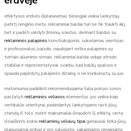
erdvėje
efektyvus erdvės išplanavimas tiesiogiai veikia lankytojų
patirtį renginio metu. reklaminiai baldai turi ne tik traukti akį,
bet ir padėti valdyti žmonių srautus. derinant baldus su
reklaminės palapinės
konstrukcijomis, sukuriamas vientisas
ir profesionalus įvaizdis. naudojant mitko palapines su
tvirtais aliuminio rėmais, reklaminiai baldai viduje atrodo
stabiliai ir reprezentatyviai. svarbu, kad baldų spalvos ir
spauda papildytų palapinės dizainą, o ne konkuruotų su juo.
matomumui padidinti rekomenduojama šalia poilsio zonos
pastatyti
reklaminės vėliavos
elementus. jos veikia kaip
vertikalūs orientyrai, padedantys lankytojams rasti jūsų
stendą iš tolo. norint maksimaliai išnaudoti šį efektą, verta
išsiaiškinti, kokie
reklaminių vėliavų tipai
geriausiai tinka jūsų
planuojamai erdvei ir oro sąlygoms. vakariniams renginiams