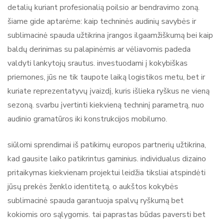
detalių kuriant profesionalią poilsio ar bendravimo zoną.
šiame gide aptarėme: kaip techninės audinių savybės ir
sublimacinė spauda užtikrina įrangos ilgaamžiškumą bei kaip
baldų derinimas su palapinėmis ar vėliavomis padeda
valdyti lankytojų srautus. investuodami į kokybiškas
priemones, jūs ne tik taupote laiką logistikos metu, bet ir
kuriate reprezentatyvų įvaizdį, kuris išlieka ryškus ne vieną
sezoną. svarbu įvertinti kiekvieną techninį parametrą, nuo
audinio gramatūros iki konstrukcijos mobilumo.
siūlomi sprendimai iš patikimų europos partnerių užtikrina,
kad gausite laiko patikrintus gaminius. individualus dizaino
pritaikymas kiekvienam projektui leidžia tiksliai atspindėti
jūsų prekės ženklo identitetą, o aukštos kokybės
sublimacinė spauda garantuoja spalvų ryškumą bet
kokiomis oro sąlygomis. tai paprastas būdas paversti bet