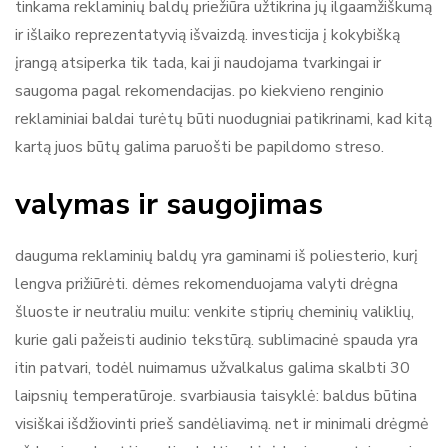
tinkama reklaminių baldų priežiūra užtikrina jų ilgaamžiškumą
ir išlaiko reprezentatyvią išvaizdą. investicija į kokybišką
įrangą atsiperka tik tada, kai ji naudojama tvarkingai ir
saugoma pagal rekomendacijas. po kiekvieno renginio
reklaminiai baldai turėtų būti nuodugniai patikrinami, kad kitą
kartą juos būtų galima paruošti be papildomo streso.
valymas ir saugojimas
dauguma reklaminių baldų yra gaminami iš poliesterio, kurį
lengva prižiūrėti. dėmes rekomenduojama valyti drėgna
šluoste ir neutraliu muilu: venkite stiprių cheminių valiklių,
kurie gali pažeisti audinio tekstūrą. sublimacinė spauda yra
itin patvari, todėl nuimamus užvalkalus galima skalbti 30
laipsnių temperatūroje. svarbiausia taisyklė: baldus būtina
visiškai išdžiovinti prieš sandėliavimą. net ir minimali drėgmė