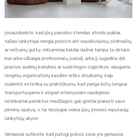
įsivaizduokite, kad jūsų parodos stendas atrodo puikiai,
tačiau lankytojai vengia prisėsti ant susidėvėjusių sėdmaišių
ar nešvarių gultų. reklaminiai baldai dažnai tampa ta detale,
kuri arba užbaigia profesionalų įvaizdį, arba jį sugadina dėl
prastos audinių kokybės ar sudėtingos logistikos. dauguma
renginių organizatorių kasdien ieško atsakymų: kaip
suderinti estetiką su praktiškumu, kad įranga būtų lengvai
transportuojama ir atspari intensyviam naudojimui.
netinkamai parinktos medžiagos gali greitai prarasti savo
pirminę spalvą, o tai tiesiogiai veikia jūsų įmonės reputaciją
lankytojų akyse.
tikriausiai sutiksite, kad patogi poilsio zona yra geriausia