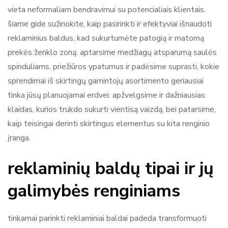
vieta neformaliam bendravimui su potencialiais klientais.
šiame gide sužinokite, kaip pasirinkti ir efektyviai išnaudoti
reklaminius baldus, kad sukurtumėte patogią ir matomą
prekės ženklo zoną. aptarsime medžiagų atsparumą saulės
spinduliams, priežiūros ypatumus ir padėsime suprasti, kokie
sprendimai iš skirtingų gamintojų asortimento geriausiai
tinka jūsų planuojamai erdvei. apžvelgsime ir dažniausias
klaidas, kurios trukdo sukurti vientisą vaizdą, bei patarsime,
kaip teisingai derinti skirtingus elementus su kita renginio
įranga.
reklaminių baldų tipai ir jų
galimybės renginiams
tinkamai parinkti reklaminiai baldai padeda transformuoti