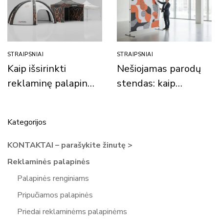
STRAIPSNIAI
STRAIPSNIAI
Kaip išsirinkti
Nešiojamas parodų
reklaminę palapinę
stendas: kaip
pagal biudžetą?
pasirinkti ir
(300 €, 1000 €,
efektyviai
Kategorijos
2000 € ir daugiau)
reprezentuoti
prekės ženklą?
KONTAKTAI – parašykite žinutę >
Reklaminės palapinės
Palapinės renginiams
Pripučiamos palapinės
Priedai reklaminėms palapinėms