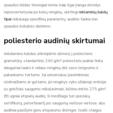
spaudos būdas tiesiogiai lemia, kaip ilgai įranga atrodys
reprezentatyviai po kelių renginių. skirtingi
reklaminių baldų
tipai
reikalauja specifinių parametrų: audinio tankio bei
spaudos kokybės derinimo.
poliesterio audinių skirtumai
rinkdamiesi baldus atkreipkite dėmesį į poliesterio
gramatūrą. standartinis 240 g/m² poliesteris puikiai tinka
daugumai lauko ir vidaus renginių dėl savo lengvumo ir
pakankamo tvirtumo. tai universalus pasirinkimas
sėdmaišiams ar gultams. jei renginys vyks uždaroje erdvėje
su griežtais saugumo reikalavimais, būtina rinktis 275 g/m²
(fr) ugniai atsparų audinį. ši medžiaga turi specialų
sertifikatą, patvirtinantį jos saugumą viešose vietose. abu
audiniai pasižymi geru atsparumu drėmgei, todėl staigus