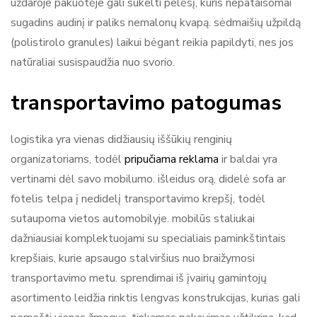
uždaroje pakuotėje gali sukelti pelėsį, kuris nepataisomai
sugadins audinį ir paliks nemalonų kvapą. sėdmaišių užpildą
(polistirolo granules) laikui bėgant reikia papildyti, nes jos
natūraliai susispaudžia nuo svorio.
transportavimo patogumas
logistika yra vienas didžiausių iššūkių renginių
organizatoriams, todėl
pripučiama reklama
ir baldai yra
vertinami dėl savo mobilumo. išleidus orą, didelė sofa ar
fotelis telpa į nedidelį transportavimo krepšį, todėl
sutaupoma vietos automobilyje. mobilūs staliukai
dažniausiai komplektuojami su specialiais paminkštintais
krepšiais, kurie apsaugo stalviršius nuo braižymosi
transportavimo metu. sprendimai iš įvairių gamintojų
asortimento leidžia rinktis lengvas konstrukcijas, kurias gali