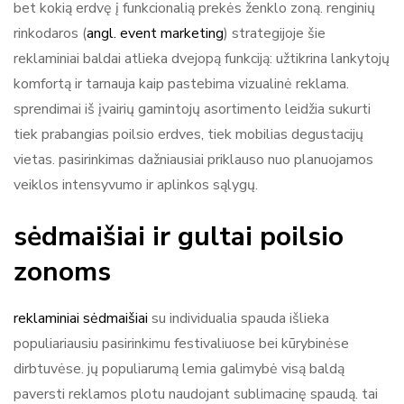
bet kokią erdvę į funkcionalią prekės ženklo zoną. renginių
rinkodaros (
angl. event marketing
) strategijoje šie
reklaminiai baldai atlieka dvejopą funkciją: užtikrina lankytojų
komfortą ir tarnauja kaip pastebima vizualinė reklama.
sprendimai iš įvairių gamintojų asortimento leidžia sukurti
tiek prabangias poilsio erdves, tiek mobilias degustacijų
vietas. pasirinkimas dažniausiai priklauso nuo planuojamos
veiklos intensyvumo ir aplinkos sąlygų.
sėdmaišiai ir gultai poilsio
zonoms
reklaminiai sėdmaišiai
su individualia spauda išlieka
populiariausiu pasirinkimu festivaliuose bei kūrybinėse
dirbtuvėse. jų populiarumą lemia galimybė visą baldą
paversti reklamos plotu naudojant sublimacinę spaudą. tai