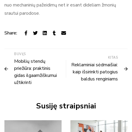
nuo mechaninių pažeidimų net ir esant dideliam žmonių
srautui parodose.
Share:
BUVĘS
KITAS
Mobilių stendų
Reklaminiai sėdmaišiai:
priežiūra: praktinis
kaip išsirinkti patogius
gidas ilgaamžiškumui
baldus renginiams
užtikrinti
Susiję straipsniai