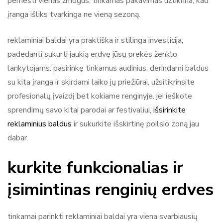
pernešti vienas žmogus. tinkamas pakavimas užtikrina, kad
įranga išliks tvarkinga ne vieną sezoną.
reklaminiai baldai yra praktiška ir stilinga investicija,
padedanti sukurti jaukią erdvę jūsų prekės ženklo
lankytojams. pasirinkę tinkamus audinius, derindami baldus
su kita įranga ir skirdami laiko jų priežiūrai, užsitikrinsite
profesionalų įvaizdį bet kokiame renginyje. jei ieškote
sprendimų savo kitai parodai ar festivaliui,
išsirinkite
reklaminius baldus
ir sukurkite išskirtinę poilsio zoną jau
dabar.
kurkite funkcionalias ir
įsimintinas renginių erdves
tinkamai parinkti reklaminiai baldai yra viena svarbiausių