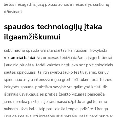
lietus nesugadins jūsų poilsio zonos ir nesudarys sunkumų
džiovinant.
spaudos technologijų įtaka
ilgaamžiškumui
sublimacinė spauda yra standartas, kai ruošiami kokybiški
reklaminiai baldai
. šis procesas leidžia dažams įsigerti tiesiai
į audinio pluoštą, todėl vaizdas neblunka net po tiesioginiais
saulės spinduliais. tai itin svarbu lauko festivaliams, kur uv
spinduliuotė yra intensyvi ir gali greitai išblukinti prastesnės
kokybės spaudą. praktiška savybė yra galimybė keisti tik
išorinius užvalkalus. jei prekės ženklo vizualas pasikeičia,
jums nereikia pirkti naujo sėdmaišio užpildo ar gulto rėmo.
nuimami užvalkalai taip pat leidžia lengvai prižiūrėti įrangą:
juos galima skalbti įprastoje skalbyklėje, pašalinant purvą ar