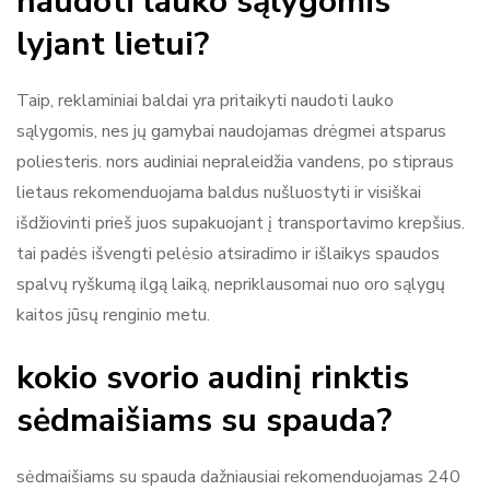
naudoti lauko sąlygomis
lyjant lietui?
Taip, reklaminiai baldai yra pritaikyti naudoti lauko
sąlygomis, nes jų gamybai naudojamas drėgmei atsparus
poliesteris. nors audiniai nepraleidžia vandens, po stipraus
lietaus rekomenduojama baldus nušluostyti ir visiškai
išdžiovinti prieš juos supakuojant į transportavimo krepšius.
tai padės išvengti pelėsio atsiradimo ir išlaikys spaudos
spalvų ryškumą ilgą laiką, nepriklausomai nuo oro sąlygų
kaitos jūsų renginio metu.
kokio svorio audinį rinktis
sėdmaišiams su spauda?
sėdmaišiams su spauda dažniausiai rekomenduojamas 240