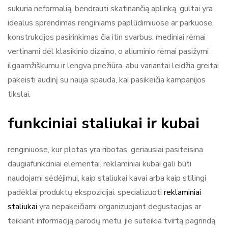
sukuria neformalią, bendrauti skatinančią aplinką. gultai yra
idealus sprendimas renginiams paplūdimiuose ar parkuose.
konstrukcijos pasirinkimas čia itin svarbus: mediniai rėmai
vertinami dėl klasikinio dizaino, o aliuminio rėmai pasižymi
ilgaamžiškumu ir lengva priežiūra. abu variantai leidžia greitai
pakeisti audinį su nauja spauda, kai pasikeičia kampanijos
tikslai.
funkciniai staliukai ir kubai
renginiuose, kur plotas yra ribotas, geriausiai pasiteisina
daugiafunkciniai elementai. reklaminiai kubai gali būti
naudojami sėdėjimui, kaip staliukai kavai arba kaip stilingi
padėklai produktų ekspozicijai. specializuoti
reklaminiai
staliukai
yra nepakeičiami organizuojant degustacijas ar
teikiant informaciją parodų metu. jie suteikia tvirtą pagrindą