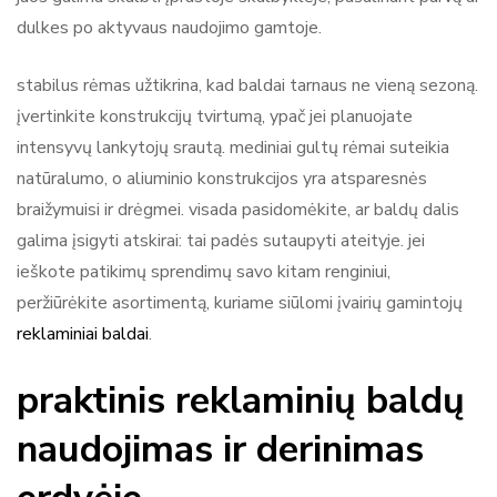
dulkes po aktyvaus naudojimo gamtoje.
stabilus rėmas užtikrina, kad baldai tarnaus ne vieną sezoną.
įvertinkite konstrukcijų tvirtumą, ypač jei planuojate
intensyvų lankytojų srautą. mediniai gultų rėmai suteikia
natūralumo, o aliuminio konstrukcijos yra atsparesnės
braižymuisi ir drėgmei. visada pasidomėkite, ar baldų dalis
galima įsigyti atskirai: tai padės sutaupyti ateityje. jei
ieškote patikimų sprendimų savo kitam renginiui,
peržiūrėkite asortimentą, kuriame siūlomi įvairių gamintojų
reklaminiai baldai
.
praktinis reklaminių baldų
naudojimas ir derinimas