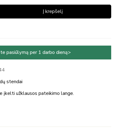
Į krepšelį
te pasiūlymą per 1 darbo dieną>
44
dų stendai
te įkelti užklausos pateikimo lange.