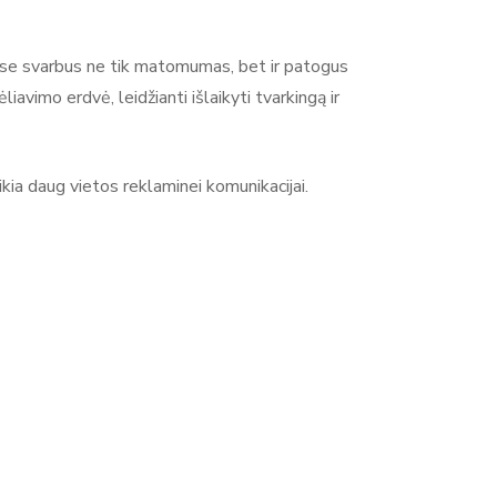
se svarbus ne tik matomumas, bet ir patogus
system yra reklamos ir parodų sistemų gamintojas,
vimo erdvė, leidžianti išlaikyti tvarkingą ir
s verslui ir renginiams. Produktų asortimentą sudaro
dų stendai, baneriai ir kitos sistemos reklamai bei
gvai surenkami, todėl tinka naudojimui parodose,
ikia daug vietos reklaminei komunikacijai.
 aiškiai ir efektyviai pristatyti prekę ar prekės