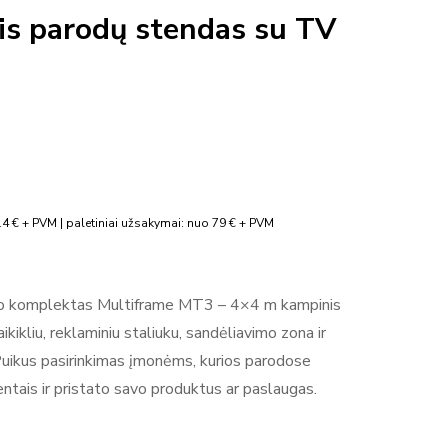
is parodų stendas su TV
4 € + PVM | paletiniai užsakymai: nuo 79 € + PVM
do komplektas Multiframe MT3 – 4×4 m kampinis
kikliu, reklaminiu staliuku, sandėliavimo zona ir
 Puikus pasirinkimas įmonėms, kurios parodose
entais ir pristato savo produktus ar paslaugas.