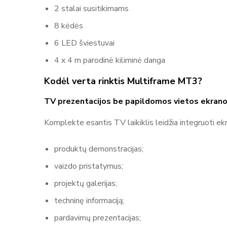
2 stalai susitikimams
8 kėdės
6 LED šviestuvai
4 x 4 m parodinė kiliminė danga
Kodėl verta rinktis Multiframe MT3?
TV prezentacijos be papildomos vietos ekrano
Komplekte esantis TV laikiklis leidžia integruoti ekra
produktų demonstracijas;
vaizdo pristatymus;
projektų galerijas;
techninę informaciją;
pardavimų prezentacijas;