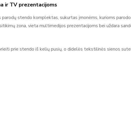
na ir TV prezentacijoms
Adsystem
s parodų stendo komplektas, sukurtas įmonėms, kurioms parodo
Adsystem – reklaminiai sprendimai, stendai ir parodų įranga Ad
tikimų zona, vieta multimedijos prezentacijoms bei uždara sandėlia
kuriantis įvairius reklamos sprendimus ir ekspozicinius įrenginiu
reklaminės sienelės, roll-up stendai, šviesdėžės (lightbox), paro
ekspozicijoms. Adsystem gaminiai yra moduliniai, mobilūs ir len
ieiti prie stendo iš kelių pusių, o didelės tekstilinės sienos sute
renginiuose, prekybos vietose ir komunikacijos erdvėse, kur svarbu
ženklą.