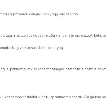
ciją ir pritraukti daugiau lankytojų prie stendo.
u stalai ir aštuonios kėdės leidžia vienu metu organizuoti kelis p
nuoja daug verslo susitikimų ir derybų.
logus, pakuotes, reklamines medžiagas, asmeninius daiktus ar kit
ukas tampa natūraliu klientų aptarnavimo centru. Čia galima pasitik