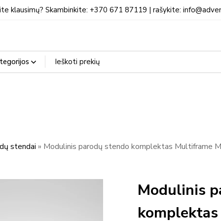
ite klausimų? Skambinkite: +370 671 87119 | rašykite: info@adven
dų stendai
»
Modulinis parodų stendo komplektas Multiframe M
Modulinis p
komplektas