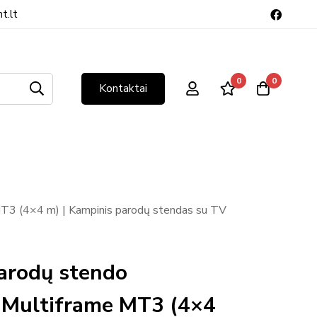
t.lt
0
0
Kontaktai
T3 (4×4 m) | Kampinis parodų stendas su TV
arodų stendo
 Multiframe MT3 (4×4