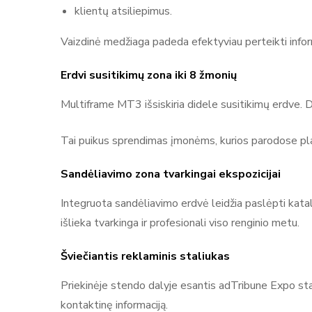
klientų atsiliepimus.
Vaizdinė medžiaga padeda efektyviau perteikti informa
Erdvi susitikimų zona iki 8 žmonių
Multiframe MT3 išsiskiria didele susitikimų erdve. D
Tai puikus sprendimas įmonėms, kurios parodose pla
Sandėliavimo zona tvarkingai ekspozicijai
Integruota sandėliavimo erdvė leidžia paslėpti kata
išlieka tvarkinga ir profesionali viso renginio metu.
Šviečiantis reklaminis staliukas
Priekinėje stendo dalyje esantis adTribune Expo stali
kontaktinę informaciją.