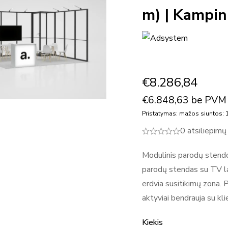
m) | Kampin
€
8.286,84
€
6.848,63
be PVM
Pristatymas: mažos siuntos: 1
0 atsiliepimų
Modulinis parodų sten
parodų stendas su TV lai
erdvia susitikimų zona.
aktyviai bendrauja su kli
Kiekis