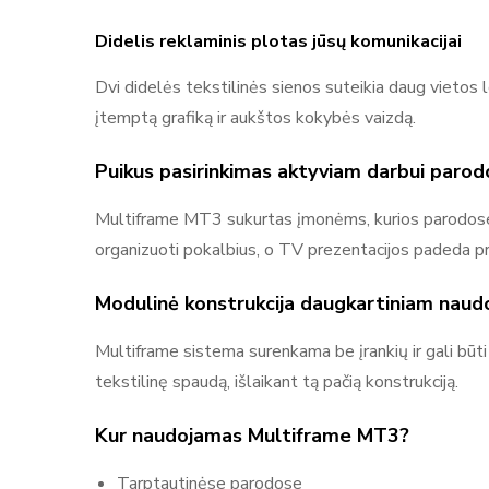
Didelis reklaminis plotas jūsų komunikacijai
Dvi didelės tekstilinės sienos suteikia daug vietos l
įtemptą grafiką ir aukštos kokybės vaizdą.
Puikus pasirinkimas aktyviam darbui paro
Multiframe MT3 sukurtas įmonėms, kurios parodose ne
organizuoti pokalbius, o TV prezentacijos padeda pro
Modulinė konstrukcija daugkartiniam naudo
Multiframe sistema surenkama be įrankių ir gali būti
tekstilinę spaudą, išlaikant tą pačią konstrukciją.
Kur naudojamas Multiframe MT3?
Tarptautinėse parodose