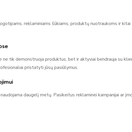
ogotipams, reklaminiams šūkiams, produktų nuotraukoms ir kitai sv
dose
 tik demonstruoja produktus, bet ir aktyviai bendrauja su klient
fesionaliai pristatyti jūsų pasiūlymus.
jimui
 naudojama daugelį metų. Pasikeitus reklaminei kampanijai ar įmo