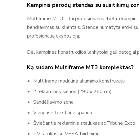
Kampinis parodų stendas su susitikimų zo
Multiframe MT3 – tai profesionalus 4×4 m kampini
bendravimas su klientais. Stende numatyta erdvi susi
profesionalią ekspoziciją.
Dėl kampinės konstrukcijos lankytojai gali patogiai pr
Daugiau prekių
Ką sudaro Multiframe MT3 komplektas?
Multiframe modulinė aliuminio konstrukcija
2 reklaminės sienos (290 x 250 cm)
Sandėliavimo zona
Vienpusė tekstilinė spauda
Šviečiantis reklaminis staliukas adTribune Expo
TV laikiklis su VESA tvirtinimu