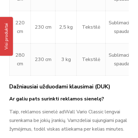
220
Sublimacinė
Visi produktai
230 cm
2,5 kg
Tekstilė
cm
spauda
280
Sublimacinė
230 cm
3 kg
Tekstilė
cm
spauda
Dažniausiai užduodami klausimai (DUK)
Ar galiu pats surinkti reklamos sienelę?
Taip, reklamos sienelė adWall Vario Classic lengvai
surenkama be jokių įrankių. Vamzdeliai sujungiami pagal
žymėjimus, todėl viskas atliekama per kelias minutes.