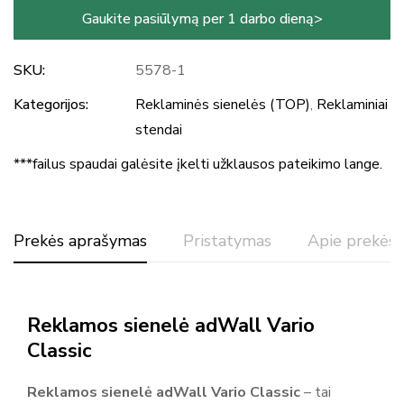
Gaukite pasiūlymą per 1 darbo dieną>
SKU:
5578-1
Kategorijos:
Reklaminės sienelės (TOP)
,
Reklaminiai
stendai
***failus spaudai galėsite įkelti užklausos pateikimo lange.
Prekės aprašymas
Pristatymas
Apie prekės 
Reitingas ir atsiliepimai
Reklamos sienelė adWall Vario
Pagal 0 atsiliepimų
Classic
Rašyti atsiliepimą
Reklamos sienelė adWall Vario Classic
– tai