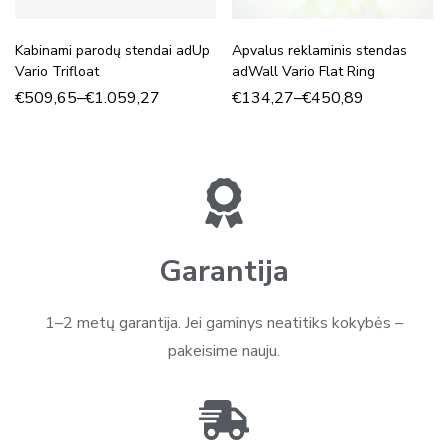
Kabinami parodų stendai adUp
Apvalus reklaminis stendas
Vario Trifloat
adWall Vario Flat Ring
€
509,65
–
€
1.059,27
€
134,27
–
€
450,89
Garantija
1–2 metų garantija. Jei gaminys neatitiks kokybės –
pakeisime nauju.