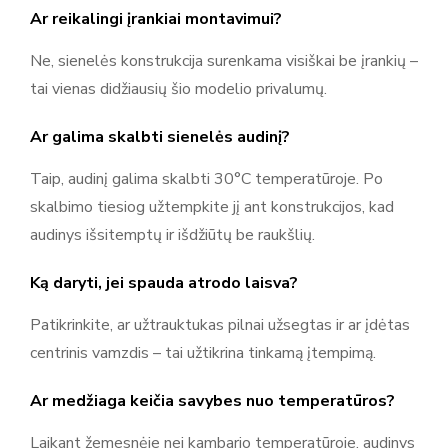
Ar reikalingi įrankiai montavimui?
Ne, sienelės konstrukcija surenkama visiškai be įrankių –
tai vienas didžiausių šio modelio privalumų.
Ar galima skalbti sienelės audinį?
Taip, audinį galima skalbti 30°C temperatūroje. Po
skalbimo tiesiog užtempkite jį ant konstrukcijos, kad
audinys išsitemptų ir išdžiūtų be raukšlių.
Ką daryti, jei spauda atrodo laisva?
Patikrinkite, ar užtrauktukas pilnai užsegtas ir ar įdėtas
centrinis vamzdis – tai užtikrina tinkamą įtempimą.
Ar medžiaga keičia savybes nuo temperatūros?
Laikant žemesnėje nei kambario temperatūroje, audinys