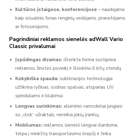
Kultūros įstaigose, konferencijose
– naudojama
kaip vizualinis fonas renginių vedėjams, pranešėjams
ar fotosesijoms.
Pagrindiniai reklamos sienelės adWall Vario
Classic privalumai
Įspūdingas dizainas:
išlenkta forma sustiprina
reklamos žinutės poveikį ir išsiskiria iš kitų stendų.
Kokybiška spauda:
sublimacijos technologija
užtikrina ryškias, sodrias spalvas, atsparias UV
spinduliams ir blukimui.
Lengvas surinkimas:
aliuminio vamzdeliai jungiasi
su „click“ užraktais, nereikia jokių įrankių.
Mobilumas:
reklamos sienelė lengvai išardoma,
telpa į minkštą transportavimo krepšį ir tinka