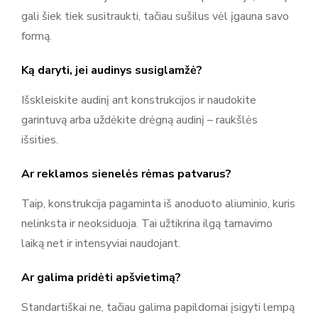
gali šiek tiek susitraukti, tačiau sušilus vėl įgauna savo
formą.
Ką daryti, jei audinys susiglamžė?
Išskleiskite audinį ant konstrukcijos ir naudokite
garintuvą arba uždėkite drėgną audinį – raukšlės
išsities.
Ar reklamos sienelės rėmas patvarus?
Taip, konstrukcija pagaminta iš anoduoto aliuminio, kuris
nelinksta ir neoksiduoja. Tai užtikrina ilgą tarnavimo
laiką net ir intensyviai naudojant.
Ar galima pridėti apšvietimą?
Standartiškai ne, tačiau galima papildomai įsigyti lempą