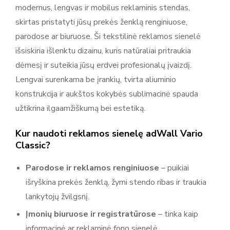
modernus, lengvas ir mobilus reklaminis stendas,
Daugiau prekių
skirtas pristatyti jūsų prekės ženklą renginiuose,
Nėra atsiliepimų.
Adsystem
parodose ar biuruose. Ši tekstilinė reklamos sienelė
išsiskiria išlenktu dizainu, kuris natūraliai pritraukia
Adsystem – reklaminiai sprendimai, stendai ir parodų įranga
dėmesį ir suteikia jūsų erdvei profesionalų įvaizdį.
Adsystem yra reklamos ir parodų sistemų gamintojas,
Lengvai surenkama be įrankių, tvirta aliuminio
kuriantis įvairius reklamos sprendimus ir ekspozicinius
konstrukcija ir aukštos kokybės sublimacinė spauda
įrenginius verslui ir renginiams. Produktų asortimentą sudaro
užtikrina ilgaamžiškumą bei estetiką.
reklaminės sienelės, roll-up stendai, šviesdėžės (lightbox),
parodų stendai, baneriai ir kitos sistemos reklamai bei
Kur naudoti reklamos sienelę adWall Vario
ekspozicijoms. Adsystem gaminiai yra moduliniai, mobilūs ir
Classic?
lengvai surenkami, todėl tinka naudojimui parodose,
Parodose ir reklamos renginiuose
– puikiai
renginiuose, prekybos vietose ir komunikacijos erdvėse, kur
išryškina prekės ženklą, žymi stendo ribas ir traukia
svarbu aiškiai ir efektyviai pristatyti prekę ar prekės ženklą.
lankytojų žvilgsnį.
Įmonių biuruose ir registratūrose
– tinka kaip
informacinė ar reklaminė fono sienelė.