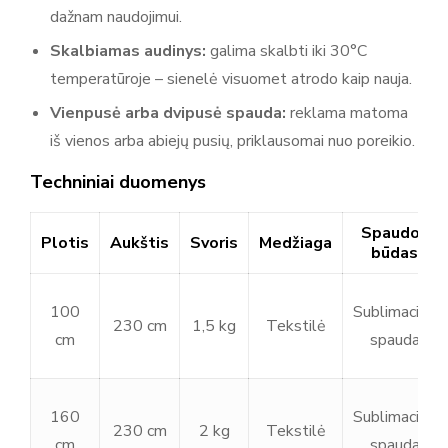
dažnam naudojimui.
Skalbiamas audinys:
galima skalbti iki 30°C
temperatūroje – sienelė visuomet atrodo kaip nauja.
Vienpusė arba dvipusė spauda:
reklama matoma
iš vienos arba abiejų pusių, priklausomai nuo poreikio.
Techniniai duomenys
Spaudos
Plotis
Aukštis
Svoris
Medžiaga
būdas
100
Sublimacinė
230 cm
1,5 kg
Tekstilė
cm
spauda
160
Sublimacinė
230 cm
2 kg
Tekstilė
cm
spauda