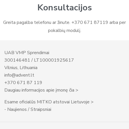
Konsultacijos
Greita pagalba telefonu ar žinute. +370 671 87119 arba per
pokalbių modulį.
UAB VMP Sprendimai
300146481 / LT100001925617
Vilnius, Lithuania
info@advent.lt
+370 671 87 119
Daugiau informacijos apie įmonę čia >
Esame oficialūs MITKO atstovai Lietuvoje >
- Naujienos / Straipsniai