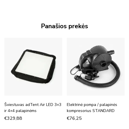
Panašios prekės
Šviestuvas adTent Air LED 3×3
Elektrinė pompa / palapinės
ir 4×4 palapinėms
kompresorius STANDARD
€
329,88
€
76,25