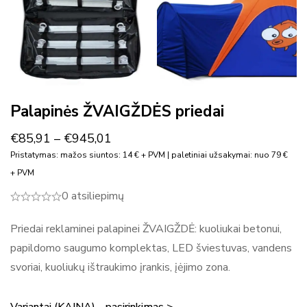
Palapinės ŽVAIGŽDĖS priedai
€
85,91
–
€
945,01
Pristatymas: mažos siuntos: 14 € + PVM | paletiniai užsakymai: nuo 79 €
+ PVM
0 atsiliepimų
Priedai reklaminei palapinei ŽVAIGŽDĖ: kuoliukai betonui,
papildomo saugumo komplektas, LED šviestuvas, vandens
svoriai, kuoliukų ištraukimo įrankis, įėjimo zona.