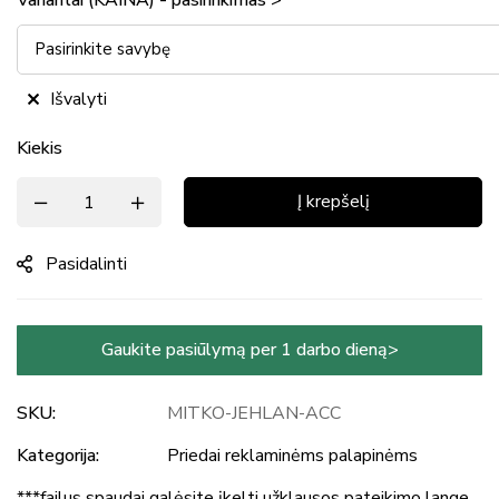
Variantai (KAINA) - pasirinkimas >
Išvalyti
Kiekis
Į krepšelį
Pasidalinti
Gaukite pasiūlymą per 1 darbo dieną>
SKU:
MITKO-JEHLAN-ACC
Kategorija:
Priedai reklaminėms palapinėms
***failus spaudai galėsite įkelti užklausos pateikimo lange.