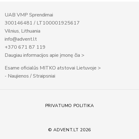
UAB VMP Sprendimai
300146481 / LT100001925617
Vilnius, Lithuania
info@advent.lt
+370 671 87 119
Daugiau informacijos apie įmonę čia >
Esame oficialūs MITKO atstovai Lietuvoje >
- Naujienos / Straipsniai
PRIVATUMO POLITIKA
© ADVENT.LT 2026