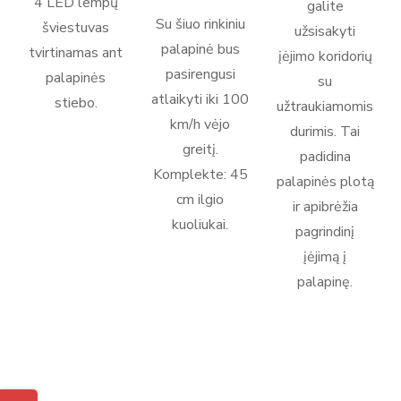
4 LED lempų
galite
Su šiuo rinkiniu
šviestuvas
užsisakyti
palapinė bus
tvirtinamas ant
įėjimo koridorių
pasirengusi
palapinės
su
atlaikyti iki 100
stiebo.
užtraukiamomis
km/h vėjo
durimis. Tai
greitį.
padidina
Komplekte: 45
palapinės plotą
cm ilgio
ir apibrėžia
kuoliukai.
pagrindinį
įėjimą į
palapinę.