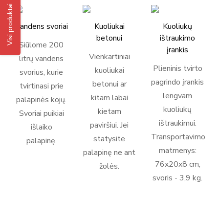
Visi produktai
Vandens svoriai
Kuoliukai
Kuoliukų
betonui
ištraukimo
Siūlome 200
įrankis
Vienkartiniai
litrų vandens
Plieninis tvirto
kuoliukai
svorius, kurie
pagrindo įrankis
betonui ar
tvirtinasi prie
lengvam
kitam labai
palapinės kojų.
kuoliukų
kietam
Svoriai puikiai
ištraukimui.
paviršiui. Jei
išlaiko
Transportavimo
statysite
palapinę.
matmenys:
palapinę ne ant
76x20x8 cm,
žolės.
svoris - 3,9 kg.