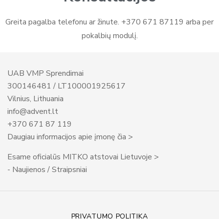
Greita pagalba telefonu ar žinute. +370 671 87119 arba per
pokalbių modulį.
UAB VMP Sprendimai
300146481 / LT100001925617
Vilnius, Lithuania
info@advent.lt
+370 671 87 119
Daugiau informacijos apie įmonę čia >
Esame oficialūs MITKO atstovai Lietuvoje >
- Naujienos / Straipsniai
PRIVATUMO POLITIKA