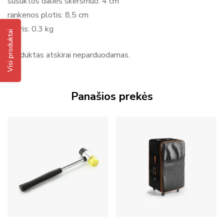
susuktos dalies skersmuo: 4 cm
rankenos plotis: 8,5 cm
svoris: 0,3 kg
Visi produktai
Produktas atskirai neparduodamas.
Panašios prekės