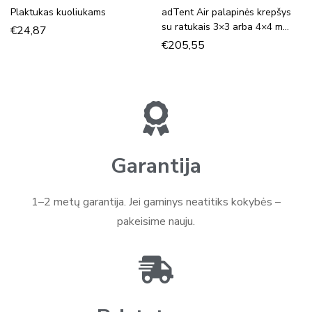
Plaktukas kuoliukams
adTent Air palapinės krepšys
su ratukais 3×3 arba 4×4 m
€
24,87
palapinei
€
205,55
Garantija
1–2 metų garantija. Jei gaminys neatitiks kokybės –
pakeisime nauju.