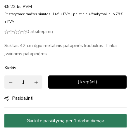
€
8,22
be PVM
Pristatymas: mažos siuntos: 14 € + PVM | paletiniai užsakymai: nuo 79 €
+ PVM
0 atsiliepimų
Suktas 42 cm ilgio metalinis palapinės kuoliukas. Tinka
įvairioms palapinėms.
Kiekis
Į krepšelį
Pasidalinti
Gaukite pasiūlymą per 1 darbo dieną>