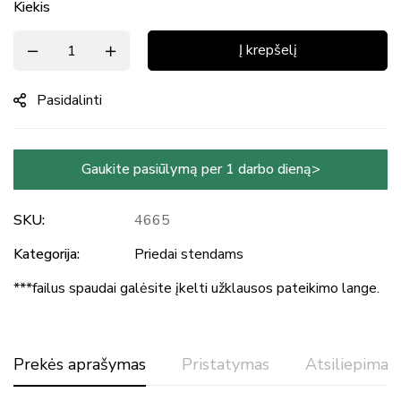
Kiekis
Į krepšelį
Pasidalinti
Gaukite pasiūlymą per 1 darbo dieną>
SKU:
4665
Kategorija:
Priedai stendams
***failus spaudai galėsite įkelti užklausos pateikimo lange.
Prekės aprašymas
Pristatymas
Atsiliepimai