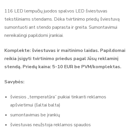
Reitingas ir atsiliepimai
116 LED lempučių juodos spalvos LED šviestuvas
tekstiliniams stendams. Dėka tvirtinimo priedų šviestuvą
Pagal 0 atsiliepimų
sumontuoti ant stendo paprasta ir greita. Sumontavimui
nereikalingi papildomi įrankiai.
Rašyti atsiliepimą
Komplekte: šviestuvas ir maitinimo laidas. Papildomai
Nėra atsiliepimų.
reikia įsigyti tvirtinimo priedus pagal Jūsų reklaminį
stendą. Priedų kaina: 5-10 EUR be PVM/komplektas.
Savybės:
šviesios „temperatūra” puikiai tinkanti reklamos
apšvietimui (šaltai balta)
sumontavimas be įrankių
šviestuvas neužstoja reklamos spaudos