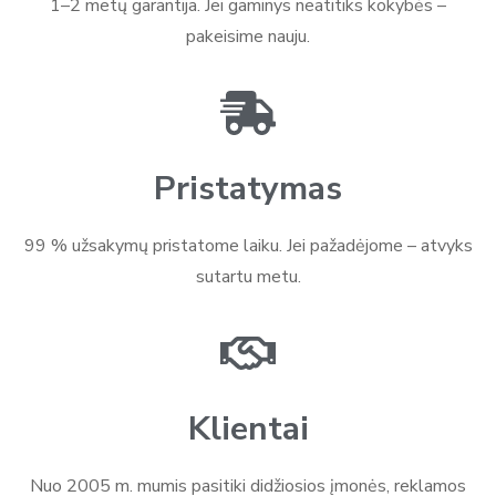
1–2 metų garantija. Jei gaminys neatitiks kokybės –
pakeisime nauju.
Pristatymas
99 % užsakymų pristatome laiku. Jei pažadėjome – atvyks
sutartu metu.
Klientai
Nuo 2005 m. mumis pasitiki didžiosios įmonės, reklamos