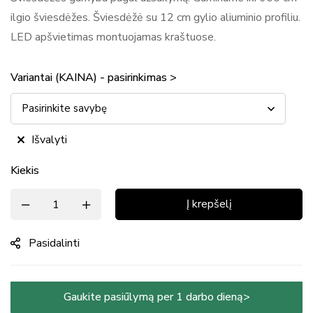
ilgio šviesdėžes. Šviesdėžė su 12 cm gylio aliuminio profiliu.
LED apšvietimas montuojamas kraštuose.
Variantai (KAINA) - pasirinkimas >
Išvalyti
Kiekis
Į krepšelį
Pasidalinti
Gaukite pasiūlymą per 1 darbo dieną>