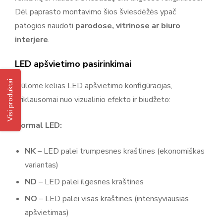
Dėl paprasto montavimo šios šviesdėžės ypač
patogios naudoti
parodose, vitrinose ar biuro
interjere
.
LED apšvietimo pasirinkimai
Visi produktai
Siūlome kelias LED apšvietimo konfigūracijas,
priklausomai nuo vizualinio efekto ir biudžeto:
Normal LED:
NK
– LED palei trumpesnes kraštines (ekonomiškas
variantas)
ND
– LED palei ilgesnes kraštines
NO
– LED palei visas kraštines (intensyviausias
apšvietimas)