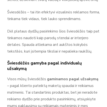
Adsystem – reklaminiai sprendimai, stendai ir parodų įranga
Šviesdėžės – tai itin efektyvi vizualinės reklamos forma,
Adsystem yra reklamos ir parodų sistemų gamintojas,
tinkama tiek vidaus, tiek lauko sprendimams.
kuriantis įvairius reklamos sprendimus ir ekspozicinius
įrenginius verslui ir renginiams. Produktų asortimentą sudaro
Dėl plataus dydžių pasirinkimo šios šviesdėžės taip pat
reklaminės sienelės, roll-up stendai, šviesdėžės (lightbox),
tinkamos naudoti kaip parodų stendai ar interjero
parodų stendai, baneriai ir kitos sistemos reklamai bei
detales. Spauda atliekama ant aukštos kokybės
ekspozicijoms. Adsystem gaminiai yra moduliniai, mobilūs ir
tekstilės, kuri įsitempia tiksliai ir nepalieka raukšlių.
lengvai surenkami, todėl tinka naudojimui parodose,
renginiuose, prekybos vietose ir komunikacijos erdvėse, kur
Šviesdėžės gamyba pagal individualų
užsakymą
svarbu aiškiai ir efektyviai pristatyti prekę ar prekės ženklą.
Visos mūsų šviesdėžės
gaminamos pagal užsakymą
– pagal kliento pateiktą maketą spaudai ir reikiamus
matmenis. Tai standartinis produktas, bet jei neradote
reikiamo dydžio prie produkto pasirinkimų, atsiųskiyte
mums paklausimą su reikiamais matenimis ir mes