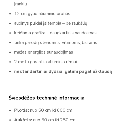
įrankių
12 cm gylio aliuminio profilis
audinys puikiai įsitempia – be raukšlių
keičiama grafika – daugkartinis naudojimas
tinka parodų stendams, vitrinoms, biurams
mažas energijos sunaudojimas
2 metų garantija aliuminio rėmui
nestandartiniai dydžiai galimi pagal užklausą
Šviesdėžės techninė informacija
Plotis:
nuo 50 cm iki 600 cm
Aukštis:
nuo 50 cm iki 250 cm