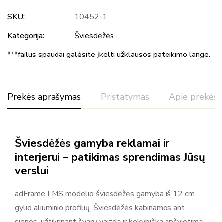
SKU:
10452-1
Kategorija:
Šviesdėžės
***failus spaudai galėsite įkelti užklausos pateikimo lange.
Prekės aprašymas
Pristatymas
Apie prekės 
Šviesdėžės gamyba reklamai ir
interjerui – patikimas sprendimas Jūsų
verslui
adFrame LMS modelio šviesdėžės gamyba iš 12 cm
Daugiau prekių
gylio aliuminio profilių. Šviesdėžės kabinamos ant
Adsystem
sienos, užtikrinant švarų vaizdą ir kokybišką apšvietimą.