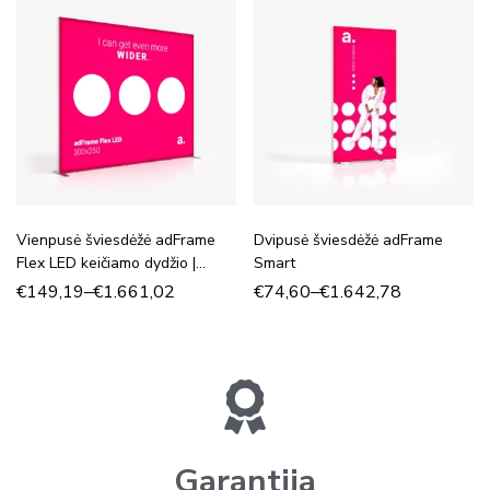
Vienpusė šviesdėžė adFrame
Dvipusė šviesdėžė adFrame
Flex LED keičiamo dydžio |
Smart
Šviesdėžės gamyba
€
149,19
–
€
1.661,02
€
74,60
–
€
1.642,78
Garantija