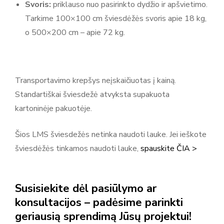
Svoris:
priklauso nuo pasirinkto dydžio ir apšvietimo.
Tarkime 100×100 cm šviesdėžės svoris apie 18 kg,
o 500×200 cm – apie 72 kg.
Transportavimo krepšys neįskaičiuotas į kainą.
Standartiškai šviesdežė atvyksta supakuota
kartoninėje pakuotėje.
Šios LMS šviesdežės netinka naudoti lauke. Jei ieškote
šviesdėžės tinkamos naudoti lauke,
spauskite ČIA >
Susisiekite dėl pasiūlymo ar
konsultacijos – padėsime parinkti
geriausią sprendimą Jūsų projektui!