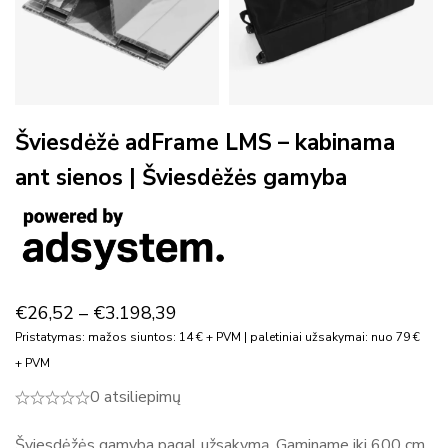
Šviesdėžė adFrame LMS – kabinama
ant sienos | Šviesdėžės gamyba
€
26,52
–
€
3.198,39
Pristatymas: mažos siuntos: 14 € + PVM | paletiniai užsakymai: nuo 79 €
+ PVM
0 atsiliepimų
Šviesdėžės gamyba pagal užsakymą. Gaminame iki 600 cm