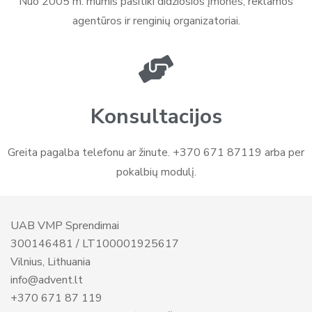
Nuo 2005 m. mumis pasitiki didžiosios įmonės, reklamos
agentūros ir renginių organizatoriai.
Konsultacijos
Greita pagalba telefonu ar žinute. +370 671 87119 arba per
pokalbių modulį.
UAB VMP Sprendimai
300146481 / LT100001925617
Vilnius, Lithuania
info@advent.lt
+370 671 87 119