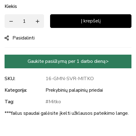
Kiekis
Į krepšelį
Pasidalinti
Gaukite pasiūlymą per 1 darbo dieną>
SKU:
16-GMN-SVR-MITKO
Kategorija:
Prekybinių palapinių priedai
Tag:
Mitko
***failus spaudai galėsite įkelti užklausos pateikimo lange.