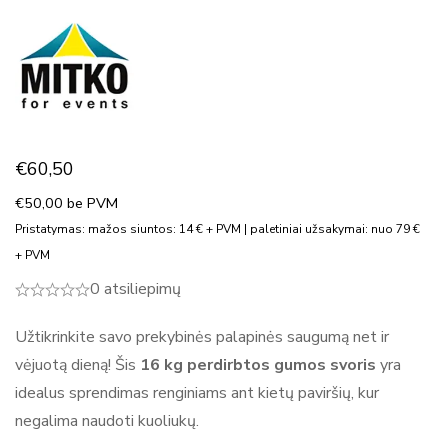
€
60,50
€
50,00
be PVM
Pristatymas: mažos siuntos: 14 € + PVM | paletiniai užsakymai: nuo 79 €
+ PVM
0 atsiliepimų
Užtikrinkite savo prekybinės palapinės saugumą net ir
vėjuotą dieną! Šis
16 kg perdirbtos gumos svoris
yra
idealus sprendimas renginiams ant kietų paviršių, kur
negalima naudoti kuoliukų.