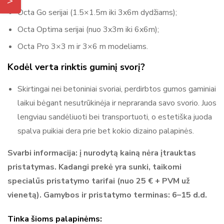
sublimacines technologijas, kurios garantuoja ryškų, ilgalaikį
Octa Go serijai (1.5×1.5m iki 3x6m dydžiams);
vaizdą net ir dažnai naudojant gaminius lauko sąlygomis.
Octa Optima serijai (nuo 3x3m iki 6x6m);
Kiekvienas produktas – nuo reklaminės palapinės iki
Octa Pro 3×3 m ir 3×6 m modeliams.
vėliavos ar stalo – pereina griežtą kokybės patikrinimą.
Mitko išsiskiria išskirtiniu aptarnavimu: nuo užsakymo iki
Kodėl verta rinktis guminį svorį?
pristatymo klientas gali tikėtis konsultacijos, gaminio
Skirtingai nei betoniniai svoriai, perdirbtos gumos gaminiai
pritaikymo pagal poreikius ir pogarantinio aptarnavimo,
laikui bėgant nesutrūkinėja ir nepraranda savo svorio. Juos
įskaitant atsargines dalis bei inžinierių pagalbą. Advent.lt
lengviau sandėliuoti bei transportuoti, o estetiška juoda
yra oficialus Mitko atstovas Lietuvoje, siūlantis platų šio
spalva puikiai dera prie bet kokio dizaino palapinės.
gamintojo produktų asortimentą: Prekybinės palapinės
(Octa Go, Octa Optima, Octa Pro) Reklaminiai skėčiai ir
Svarbi informacija: į nurodytą kainą nėra įtrauktas
vėliavos Tentai, reklaminės sienelės, staliukai ir aksesuarai
pristatymas. Kadangi prekė yra sunki, taikomi
Individualūs sprendimai su spauda Mitko – tai ilgalaikė
specialūs pristatymo tarifai (nuo 25 € + PVM už
kokybė, lankstumas ir patikimumas renginiuose bei lauko
vienetą). Gamybos ir pristatymo terminas: 6–15 d.d.
reklamoje. Visa informacija ir produktai gamintojo svetainėje
- https://www.mitko.lt/
Tinka šioms palapinėms: