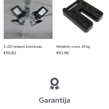
1 LED lempos šviestuvas
Metalinis svoris 16 kg
€
50,82
€
91,96
Garantija