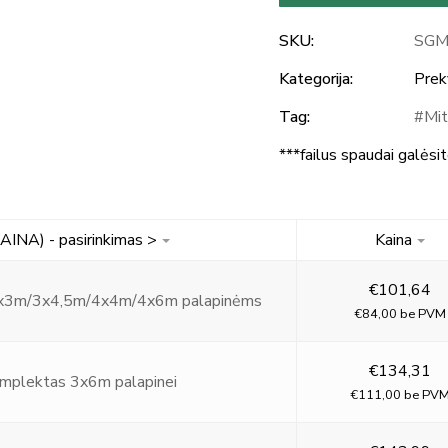
SKU:
SGM
Kategorija:
Preky
Tag:
Mi
***failus spaudai galėsi
KAINA) - pasirinkimas >
Kaina
€
101,64
x3m/3x4,5m/4x4m/4x6m palapinėms
€
84,00
be PVM
€
134,31
mplektas 3x6m palapinei
€
111,00
be PV