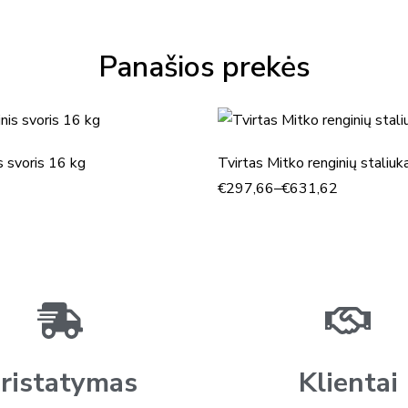
veiklos pradžios įmonė daugiausia dėmesio skiria aukščiausios 
aptarnavimui. Šiandien Mitko yra viena didžiausių prekybinių pala
Panašios prekės
Europoje, tiekianti sprendimus tiek smulkiam, tiek stambiam ve
standartą PN-EN 13782:2015-07, užtikrinantį konstrukcijų sau
metalinės detalės gaminamos įmonės viduje, todėl gamyba yra visi
įvykdyti užsakymus ir užtikrinti aukštą kokybės kontrolę kiek
s svoris 16 kg
Tvirtas Mitko renginių staliuk
specializuojasi plonų poliesterio audinių apdirbime, o skaitmen
€
297,66
–
€
631,62
technologijas, kurios garantuoja ryškų, ilgalaikį vaizdą net ir d
produktas – nuo reklaminės palapinės iki vėliavos ar stalo – pere
išskirtiniu aptarnavimu: nuo užsakymo iki pristatymo klientas gal
poreikius ir pogarantinio aptarnavimo, įskaitant atsargines dalis 
atstovas Lietuvoje, siūlantis platų šio gamintojo produktų aso
Optima, Octa Pro) Reklaminiai skėčiai ir vėliavos Tentai, reklamin
sprendimai su spauda Mitko – tai ilgalaikė kokybė, lankstumas i
ristatymas
Klientai
informacija ir produktai gamintojo svetainėje - https://www.mitk