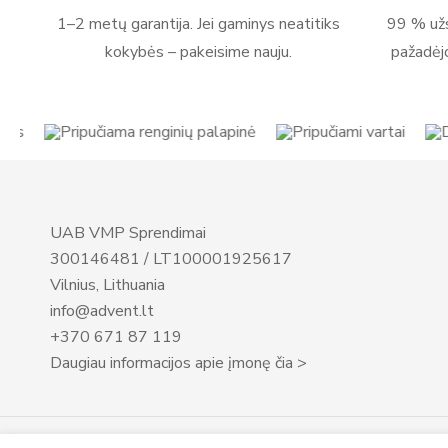
1–2 metų garantija. Jei gaminys neatitiks
99 % užs
kokybės – pakeisime nauju.
pažadėj
UAB VMP Sprendimai
300146481 / LT100001925617
Vilnius, Lithuania
info@advent.lt
+370 671 87 119
Daugiau informacijos apie įmonę čia >