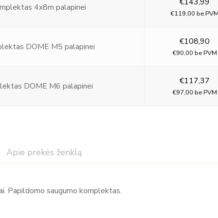
€
143,99
mplektas 4x8m palapinei
€
119,00
be PV
€
108,90
lektas DOME M5 palapinei
€
90,00
be PVM
€
117,37
ektas DOME M6 palapinei
€
97,00
be PVM
Apie prekės ženklą
Mitko - kokybiškos reklaminės renginių palapinė
liukai. Papildomo saugumo komplektas.
Apie Mitko Mitko – tai patikimas ir rinkoje pripažintas reklamo