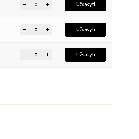
-
+
Užsakyti
M
-
+
Užsakyti
-
+
Užsakyti
s!
s įrangos gamintojas, veikiantis nuo 1989 metų. Nuo