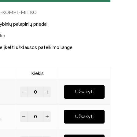
-KOMPL-MITKO
binių palapinių priedai
tko
te įkelti užklausos pateikimo lange.
Kiekis
-
+
Užsakyti
-
+
Užsakyti
M