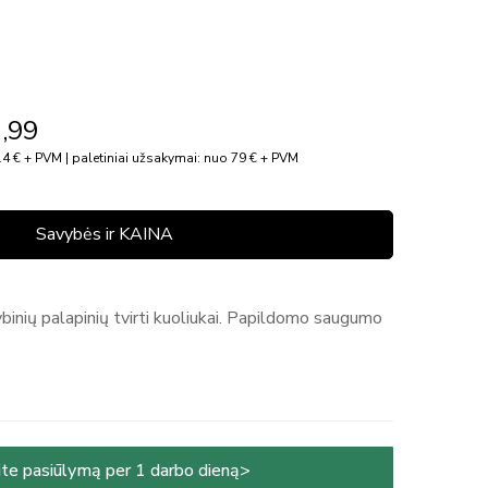
,99
4 € + PVM | paletiniai užsakymai: nuo 79 € + PVM
Savybės ir KAINA
ybinių palapinių tvirti kuoliukai. Papildomo saugumo
te pasiūlymą per 1 darbo dieną>