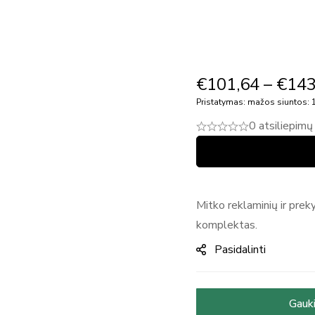
€
101,64
–
€
143
Pristatymas: mažos siuntos: 1
0 atsiliepimų
Mitko reklaminių ir prek
komplektas.
Pasidalinti
Gauki