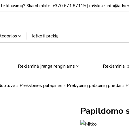
ite klausimų? Skambinkite: +370 671 87119 | rašykite: info@adven
Reklaminė įranga renginiams
Reklaminiai b
duotuvė
»
Prekybinės palapinės
»
Prekybinių palapinių priedai
»
P
Papildomo 