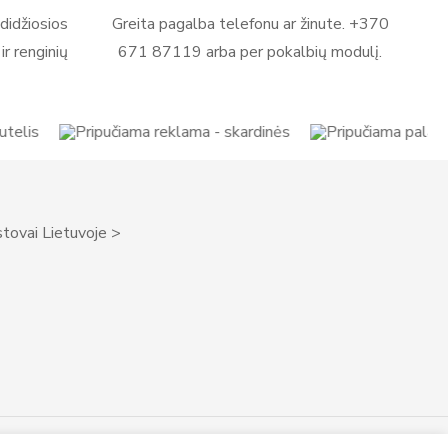
didžiosios
Greita pagalba telefonu ar žinute. +370
r renginių
671 87119 arba per pokalbių modulį.
tovai Lietuvoje >