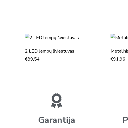
Daugiau prekių
2 LED lempų šviestuvas
Metalini
€
89,54
€
91,96
Garantija
P