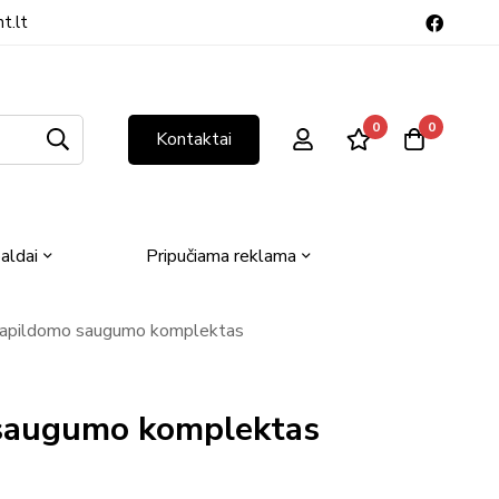
t.lt
0
0
Kontaktai
aldai
Pripučiama reklama
apildomo saugumo komplektas
saugumo komplektas