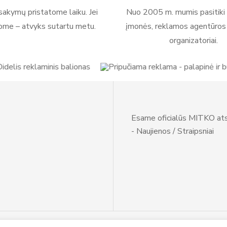
akymų pristatome laiku. Jei
Nuo 2005 m. mumis pasitiki 
ome – atvyks sutartu metu.
įmonės, reklamos agentūros i
organizatoriai.
Esame oficialūs MITKO ats
- Naujienos / Straipsniai