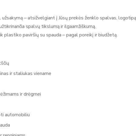
 užsakymą – atsižvelgiant į Jūsų prekės ženklo spalvas, logotipą 
tikrinančia spalvų tikslumą ir ilgaamžiškumą.
k plastiko paviršių su spauda – pagal poreikį ir biudžetą.
kščių
nas ir staliukas viename
brėžimams ir drėgmei
ti automobiliu
pauda
r renginiams