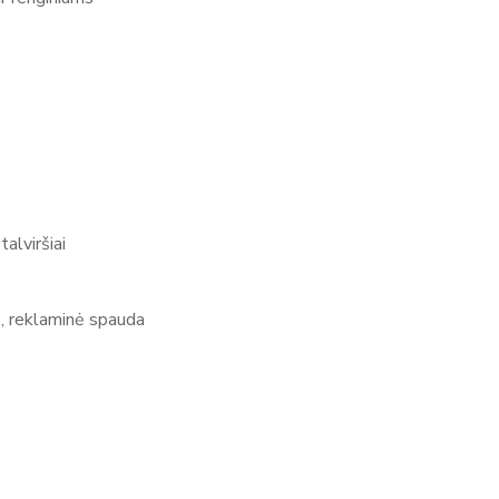
alviršiai
os, reklaminė spauda