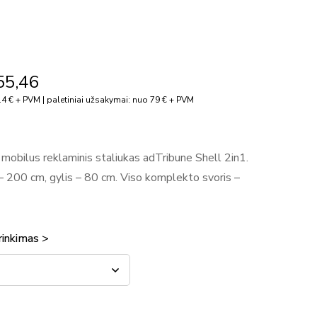
55,46
4 € + PVM | paletiniai užsakymai: nuo 79 € + PVM
e mobilus reklaminis staliukas adTribune Shell 2in1.
 – 200 cm, gylis – 80 cm. Viso komplekto svoris –
rinkimas >