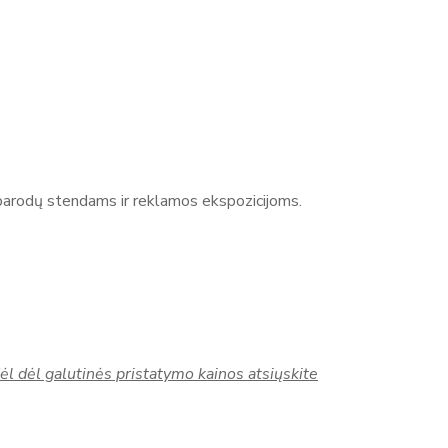
s parodų stendams ir reklamos ekspozicijoms.
dėl dėl galutinės pristatymo kainos atsiųskite