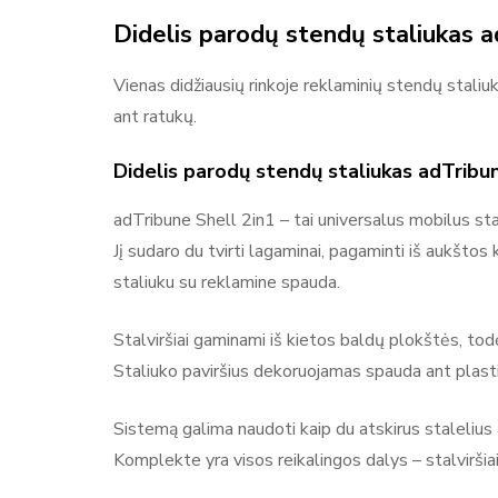
Didelis parodų stendų staliukas a
Vienas didžiausių rinkoje reklaminių stendų staliu
ant ratukų.
Didelis parodų stendų staliukas adTribu
Daugiau prekių
adTribune Shell 2in1 – tai universalus mobilus sta
Jį sudaro du tvirti lagaminai, pagaminti iš aukštos
staliuku su reklamine spauda.
Stalviršiai gaminami iš kietos baldų plokštės, todėl
Staliuko paviršius dekoruojamas spauda ant plasti
Sistemą galima naudoti kaip du atskirus stalelius a
Komplekte yra visos reikalingos dalys – stalviršia