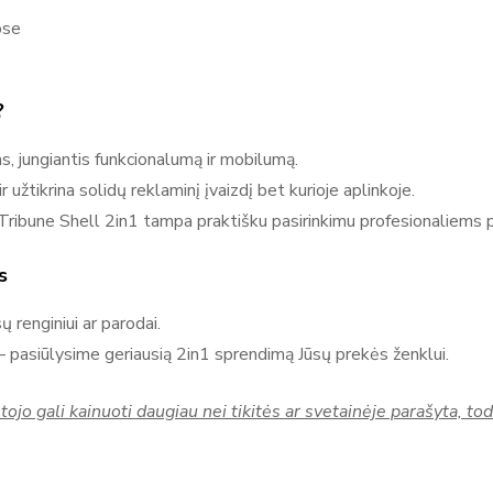
ose
?
s, jungiantis funkcionalumą ir mobilumą.
 užtikrina solidų reklaminį įvaizdį bet kurioje aplinkoje.
 adTribune Shell 2in1 tampa praktišku pasirinkimu profesionaliem
s
 renginiui ar parodai.
– pasiūlysime geriausią 2in1 sprendimą Jūsų prekės ženklui.
tojo gali kainuoti daugiau nei tikitės ar svetainėje parašyta, to