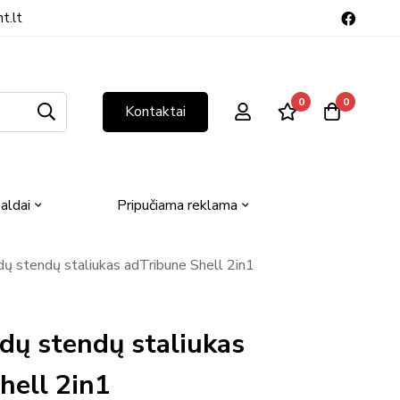
t.lt
0
0
Kontaktai
aldai
Pripučiama reklama
dų stendų staliukas adTribune Shell 2in1
odų stendų staliukas
hell 2in1