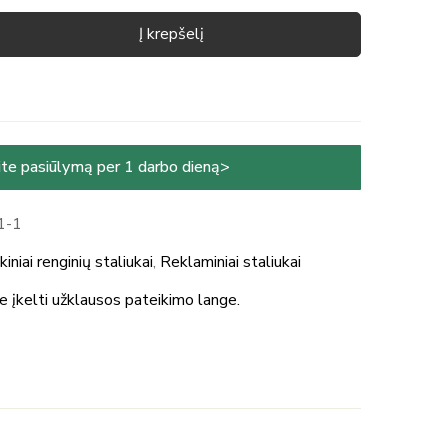
Į krepšelį
te pasiūlymą per 1 darbo dieną>
1-1
kiniai renginių staliukai
,
Reklaminiai staliukai
te įkelti užklausos pateikimo lange.