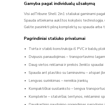
Gamyba pagal individualų užsakymą
Visi adTribune Shell 2in1 staliukai gaminami pagal
Spauda atliekama aukštos kokybės technologija, už
Galite pasirinkti pilną komplektą su spauda arba ti
Pagrindiniai staliuko privalumai
Tvirta ir stabili konstrukcija iš PVC ir baldų plo
Dvipusis panaudojimas – transportavimo lagami
Daug vietos reklamai ir prekės ženklo spaudai
Spauda ant plastiko su laminavimu – atspari į
Lengvas surinkimas – nereikia įrankių
Kompaktiškai susilanksto – lengva transportuo
Komplekte – stalviršiai, lentynos, reklaminė s
Daugkartinio naudojimo sprendimas parodoms i