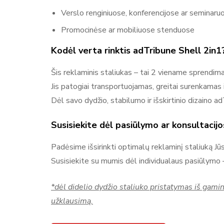
Verslo renginiuose, konferencijose ar seminaru
Promocinėse ar mobiliuose stenduose
Kodėl verta rinktis adTribune Shell 2in1
Šis reklaminis staliukas – tai 2 viename sprendima
Jis patogiai transportuojamas, greitai surenkamas ir
Dėl savo dydžio, stabilumo ir išskirtinio dizaino
Susisiekite dėl pasiūlymo ar konsultacijo
Padėsime išsirinkti optimalų reklaminį staliuką Jūsų
Susisiekite su mumis dėl individualaus pasiūlymo 
*dėl didelio dydžio staliuko pristatymas iš gamin
užklausimą.