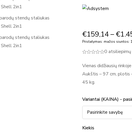
€
159,14
–
€
1.4
Pristatymas: mažos siuntos: 1
0 atsiliepimų
Vienas didžiausių rinkoj
Aukštis – 97 cm, plotis
45 kg.
Variantai (KAINA) - pasi
Kiekis