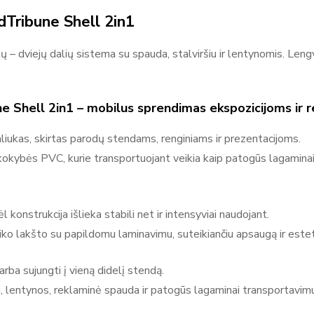
Adsystem
dTribune Shell 2in1
Adsystem – reklaminiai sprendimai, stendai ir parodų įranga Ad
kų – dviejų dalių sistema su spauda, stalviršiu ir lentynomis. Le
kuriantis įvairius reklamos sprendimus ir ekspozicinius įrenginiu
reklaminės sienelės, roll-up stendai, šviesdėžės (lightbox), paro
ekspozicijoms. Adsystem gaminiai yra moduliniai, mobilūs ir len
ne Shell 2in1 – mobilus sprendimas ekspozicijoms ir 
renginiuose, prekybos vietose ir komunikacijos erdvėse, kur svarbu
liukas, skirtas parodų stendams, renginiams ir prezentacijoms.
ženklą.
 kokybės PVC, kurie transportuojant veikia kaip patogūs lagaminai 
 konstrukcija išlieka stabili net ir intensyviai naudojant.
ko lakšto su papildomu laminavimu, suteikiančiu apsaugą ir estet
rba sujungti į vieną didelį stendą.
i, lentynos, reklaminė spauda ir patogūs lagaminai transportavimu