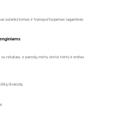
system yra reklamos ir parodų sistemų gamintojas,
ngvai sulankstomas ir transportuojamas lagaminas
s verslui ir renginiams. Produktų asortimentą sudaro
dų stendai, baneriai ir kitos sistemos reklamai bei
gvai surenkami, todėl tinka naudojimui parodose,
renginiams
 aiškiai ir efektyviai pristatyti prekę ar prekės
su ratukais, o parodų metu virsta tvirtu ir erdviu
išką išvaizdą.
i.