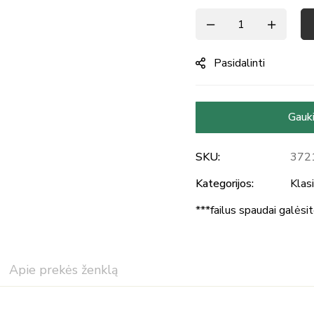
Pasidalinti
Gauki
SKU:
372
Kategorijos:
Klasi
***failus spaudai galėsi
Apie prekės ženklą